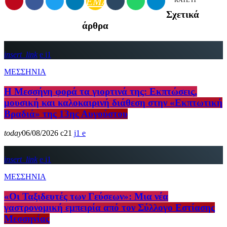
EMAIL
RATE IT
Σχετικά
άρθρα
insert_link
1
ΜΕΣΣΗΝΙΑ
Η Μεσσήνη φορά τα γιορτινά της: Εκπτώσεις,
μουσική και καλοκαιρινή διάθεση στην «Εκπτωτική
Βραδιά» της 13ης Αυγούστου
today
06/08/2026
21
1
insert_link
1
ΜΕΣΣΗΝΙΑ
«Οι Ταξιδευτές των Γεύσεων»: Μια νέα
γαστρονομική εμπειρία από τον Σύλλογο Εστίασης
Μεσσηνίας