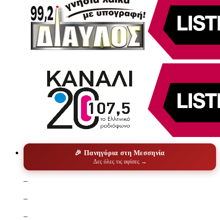
🎉 Πανηγύρια στη Μεσσηνία
Δες όλες τις αφίσες →
–
–
–