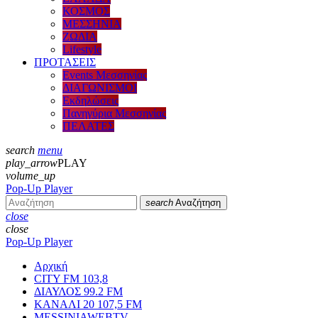
ΚΟΣΜΟΣ
ΜΕΣΣΗΝΙΑ
ΖΩΔΙΑ
Lifestyle
ΠΡΟΤΑΣΕΙΣ
Events Μεσσηνίας
ΔΙΑΓΩΝΙΣΜΟΙ
Εκδηλώσεις
Πανηγύρια Μεσσηνίας
ΠΕΛΑΤΕΣ
search
menu
play_arrow
PLAY
volume_up
Pop-Up Player
search
Αναζήτηση
close
close
Pop-Up Player
Αρχική
CITY FM 103,8
ΔΙΑΥΛΟΣ 99.2 FM
ΚΑΝΑΛΙ 20 107,5 FM
MESSINIAWEBTV