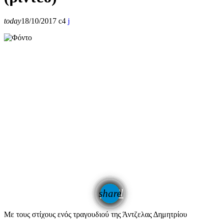
today
18/10/2017
4
email
share
Με τους στίχους ενός τραγουδιού της Άντζελας Δημητρίου