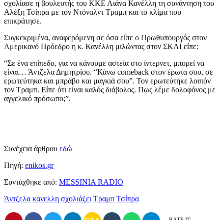
σχολίασε η βουλευτής του ΚΚΕ Λιάνα Κανέλλη τη συνάντηση του
Αλέξη Τσίπρα με τον Ντόναλντ Τραμπ και το κλίμα που
επικράτησε.
Συγκεκριμένα, αναφερόμενη σε όσα είπε ο Πρωθυπουργός στον
Αμερικανό Πρόεδρο η κ. Κανέλλη μιλώντας στον ΣΚΑΪ είπε:
“Σε ένα επίπεδο, για να κάνουμε αστεία στο ίντερνετ, μπορεί να
είναι… Άντζελα Δημητρίου. “Κάνω comeback στον έρωτα σου, σε
ερωτεύτηκα και μπράβο και μαγκιά σου”. Τον ερωτεύτηκε λοιπόν
τον Τραμπ. Είπε ότι είναι καλός διάβολος. Πως λέμε δολοφόνος με
αγγελικό πρόσωπο;”.
Συνέχεια άρθρου
εδώ
Πηγή:
enikos.gr
Συντάχθηκε από:
MESSINIA RADIO
Άντζελα
κανελλη
σχολιάζει
Τραμπ
Τσίπρα