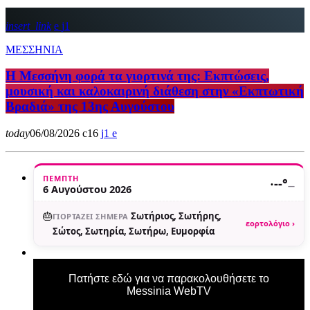
insert_link
1
ΜΕΣΣΗΝΙΑ
Η Μεσσήνη φορά τα γιορτινά της: Εκπτώσεις,
μουσική και καλοκαιρινή διάθεση στην «Εκπτωτική
Βραδιά» της 13ης Αυγούστου
today
06/08/2026
16
1
ΠΈΜΠΤΗ
·
--°
—
6 Αυγούστου 2026
🎂
Σωτήριος, Σωτήρης,
ΓΙΟΡΤΆΖΕΙ ΣΉΜΕΡΑ
εορτολόγιο ›
Σώτος, Σωτηρία, Σωτήρω, Ευμορφία
Πατήστε εδώ για να παρακολουθήσετε το
Messinia WebTV