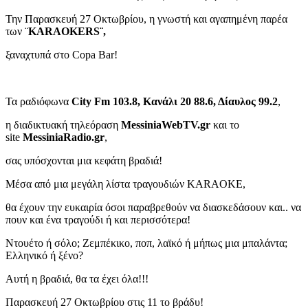
Την Παρασκευή 27 Οκτωβρίου, η γνωστή και αγαπημένη παρέα
των ¨
KARAOKERS
¨,
ξαναχτυπά στο Copa Bar!
Τα ραδιόφωνα
City Fm 103.8
, Κανάλι 20 88.6, Δίαυλος 99.2
,
η διαδικτυακή τηλεόραση
MessiniaWebTV.gr
και το
site
MessiniaRadio.gr
,
σας υπόσχονται μια κεφάτη βραδιά!
Μέσα από μια μεγάλη λίστα τραγουδιών KARAOKE,
θα έχουν την ευκαιρία όσοι παραβρεθούν να διασκεδάσουν και.. να
πουν και ένα τραγούδι ή και περισσότερα!
Ντουέτο ή σόλο; Ζεμπέκικο, ποπ, λαϊκό ή μήπως μια μπαλάντα;
Ελληνικό ή ξένο?
Αυτή η βραδιά, θα τα έχει όλα!!!
Παρασκευή 27 Οκτωβρίου στις 11 το βράδυ!