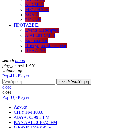
ΚΟΣΜΟΣ
ΜΕΣΣΗΝΙΑ
ΖΩΔΙΑ
Lifestyle
ΠΡΟΤΑΣΕΙΣ
Events Μεσσηνίας
ΔΙΑΓΩΝΙΣΜΟΙ
Εκδηλώσεις
Πανηγύρια Μεσσηνίας
ΠΕΛΑΤΕΣ
search
menu
play_arrow
PLAY
volume_up
Pop-Up Player
search
Αναζήτηση
close
close
Pop-Up Player
Αρχική
CITY FM 103,8
ΔΙΑΥΛΟΣ 99.2 FM
ΚΑΝΑΛΙ 20 107,5 FM
MESSINIAWEBTV