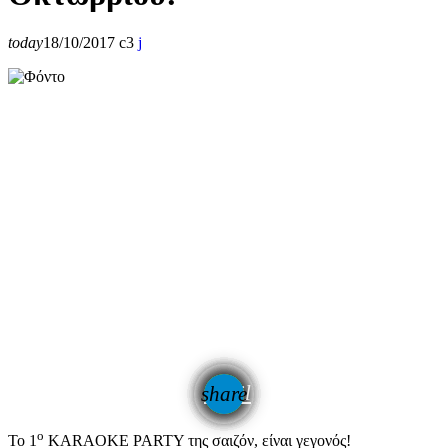
today
18/10/2017
3
email
share
ο
Το 1
KARAOKE PARTY της σαιζόν, είναι γεγονός!