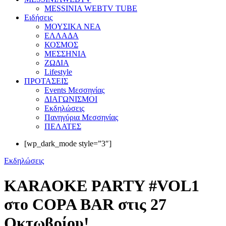
MESSINIA WEBTV TUBE
Eιδήσεις
ΜΟΥΣΙΚΑ ΝΕΑ
ΕΛΛΑΔΑ
ΚΟΣΜΟΣ
ΜΕΣΣΗΝΙΑ
ΖΩΔΙΑ
Lifestyle
ΠΡΟΤΑΣΕΙΣ
Events Μεσσηνίας
ΔΙΑΓΩΝΙΣΜΟΙ
Εκδηλώσεις
Πανηγύρια Μεσσηνίας
ΠΕΛΑΤΕΣ
[wp_dark_mode style=”3″]
Εκδηλώσεις
KARAOKE PARTY #VOL1
στο COPA BAR στις 27
Οκτωβρίου!