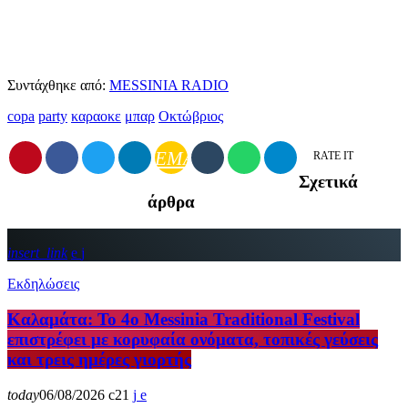
Συντάχθηκε από:
MESSINIA RADIO
copa
party
καραοκε
μπαρ
Οκτώβριος
EMAIL
RATE IT
Σχετικά
άρθρα
insert_link
Εκδηλώσεις
Καλαμάτα: Το 4ο Messinia Traditional Festival
επιστρέφει με κορυφαία ονόματα, τοπικές γεύσεις
και τρεις ημέρες γιορτής
today
06/08/2026
21