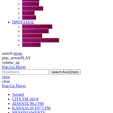
ΚΟΣΜΟΣ
ΜΕΣΣΗΝΙΑ
ΖΩΔΙΑ
Lifestyle
ΠΡΟΤΑΣΕΙΣ
Events Μεσσηνίας
ΔΙΑΓΩΝΙΣΜΟΙ
Εκδηλώσεις
Πανηγύρια Μεσσηνίας
ΠΕΛΑΤΕΣ
search
menu
play_arrow
PLAY
volume_up
Pop-Up Player
search
Αναζήτηση
close
close
Pop-Up Player
Αρχική
CITY FM 103,8
ΔΙΑΥΛΟΣ 99.2 FM
ΚΑΝΑΛΙ 20 107,5 FM
MESSINIAWEBTV