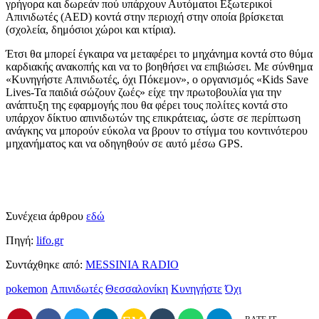
γρήγορα και δωρεάν πού υπάρχουν Αυτόματοι Εξωτερικοί
Απινιδωτές (AED) κοντά στην περιοχή στην οποία βρίσκεται
(σχολεία, δημόσιοι χώροι και κτίρια).
Έτσι θα μπορεί έγκαιρα να μεταφέρει το μηχάνημα κοντά στο θύμα
καρδιακής ανακοπής και να το βοηθήσει να επιβιώσει. Με σύνθημα
«Κυνηγήστε Απινιδωτές, όχι Πόκεμον», ο οργανισμός «Kids Save
Lives-Τα παιδιά σώζουν ζωές» είχε την πρωτοβουλία για την
ανάπτυξη της εφαρμογής που θα φέρει τους πολίτες κοντά στο
υπάρχον δίκτυο απινιδωτών της επικράτειας, ώστε σε περίπτωση
ανάγκης να μπορούν εύκολα να βρουν το στίγμα του κοντινότερου
μηχανήματος και να οδηγηθούν σε αυτό μέσω GPS.
Συνέχεια άρθρου
εδώ
Πηγή:
lifo.gr
Συντάχθηκε από:
MESSINIA RADIO
pokemon
Απινιδωτές
Θεσσαλονίκη
Κυνηγήστε
Όχι