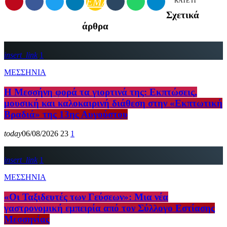
EMAIL
RATE IT
Σχετικά
άρθρα
insert_link
1
ΜΕΣΣΗΝΙΑ
Η Μεσσήνη φορά τα γιορτινά της: Εκπτώσεις,
μουσική και καλοκαιρινή διάθεση στην «Εκπτωτική
Βραδιά» της 13ης Αυγούστου
today
06/08/2026
23
1
insert_link
1
ΜΕΣΣΗΝΙΑ
«Οι Ταξιδευτές των Γεύσεων»: Μια νέα
γαστρονομική εμπειρία από τον Σύλλογο Εστίασης
Μεσσηνίας