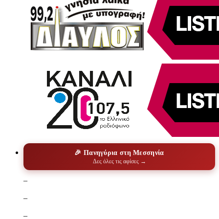
🎉 Πανηγύρια στη Μεσσηνία
Δες όλες τις αφίσες →
–
–
–