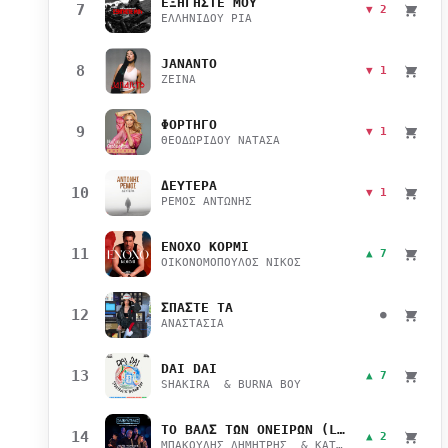
ΕΞΗΓΗΣΤΕ ΜΟΥ
7
▼ 2
ΕΛΛΗΝΙΔΟΥ ΡΙΑ
JANANTO
8
▼ 1
ZEINA
ΦΟΡΤΗΓΟ
9
▼ 1
ΘΕΟΔΩΡΙΔΟΥ ΝΑΤΑΣΑ
ΔΕΥΤΕΡΑ
10
▼ 1
ΡΕΜΟΣ ΑΝΤΩΝΗΣ
ΕΝΟΧΟ ΚΟΡΜΙ
11
▲ 7
ΟΙΚΟΝΟΜΟΠΟΥΛΟΣ ΝΙΚΟΣ
ΣΠΑΣΤΕ ΤΑ
12
●
ΑΝΑΣΤΑΣΙΑ
DAI DAI
13
▲ 7
SHAKIRA & BURNA BOY
ΤΟ ΒΑΛΣ ΤΩΝ ΟΝΕΙΡΩΝ (LIVE)
14
▲ 2
ΜΠΑΚΟΥΛΗΣ ΔΗΜΗΤΡΗΣ & ΚΑΤΣΙΜΙΧΑ ΜΑΡΙΑΝΑ