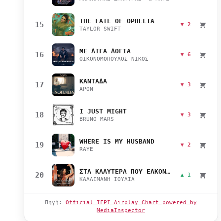
THE FATE OF OPHELIA
15
▼ 2
TAYLOR SWIFT
ΜΕ ΛΙΓΑ ΛΟΓΙΑ
16
▼ 6
ΟΙΚΟΝΟΜΟΠΟΥΛΟΣ ΝΙΚΟΣ
ΚΑΝΤΑΔΑ
17
▼ 3
APON
I JUST MIGHT
18
▼ 3
BRUNO MARS
WHERE IS MY HUSBAND
19
▼ 2
RAYE
ΣΤΑ ΚΑΛΥΤΕΡΑ ΠΟΥ ΕΛΚΟΝΤΑΙ
20
▲ 1
ΚΑΛΛΙΜΑΝΗ ΙΟΥΛΙΑ
Πηγή:
Official IFPI Airplay Chart powered by
MediaInspector