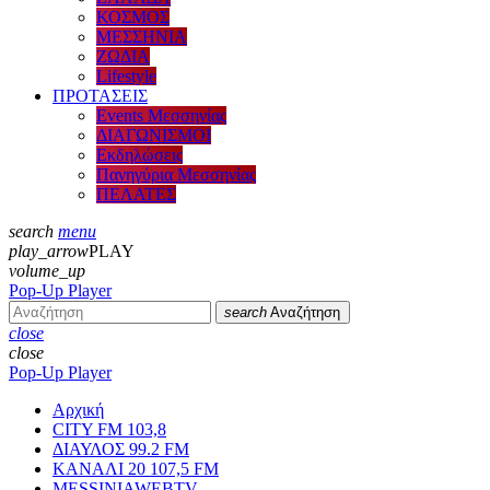
ΚΟΣΜΟΣ
ΜΕΣΣΗΝΙΑ
ΖΩΔΙΑ
Lifestyle
ΠΡΟΤΑΣΕΙΣ
Events Μεσσηνίας
ΔΙΑΓΩΝΙΣΜΟΙ
Εκδηλώσεις
Πανηγύρια Μεσσηνίας
ΠΕΛΑΤΕΣ
search
menu
play_arrow
PLAY
volume_up
Pop-Up Player
search
Αναζήτηση
close
close
Pop-Up Player
Αρχική
CITY FM 103,8
ΔΙΑΥΛΟΣ 99.2 FM
ΚΑΝΑΛΙ 20 107,5 FM
MESSINIAWEBTV