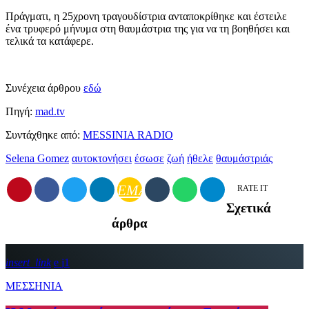
Πράγματι, η 25χρονη τραγουδίστρια ανταποκρίθηκε και έστειλε
ένα τρυφερό μήνυμα στη θαυμάστρια της για να τη βοηθήσει και
τελικά τα κατάφερε.
Συνέχεια άρθρου
εδώ
Πηγή:
mad.tv
Συντάχθηκε από:
MESSINIA RADIO
Selena Gomez
αυτοκτονήσει
έσωσε
ζωή
ήθελε
θαυμάστριάς
EMAIL
RATE IT
Σχετικά
άρθρα
insert_link
1
ΜΕΣΣΗΝΙΑ