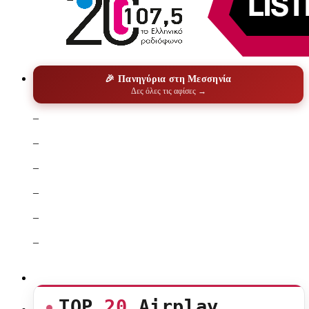
🎉 Πανηγύρια στη Μεσσηνία
Δες όλες τις αφίσες →
–
–
–
–
–
–
TOP
20
Airplay