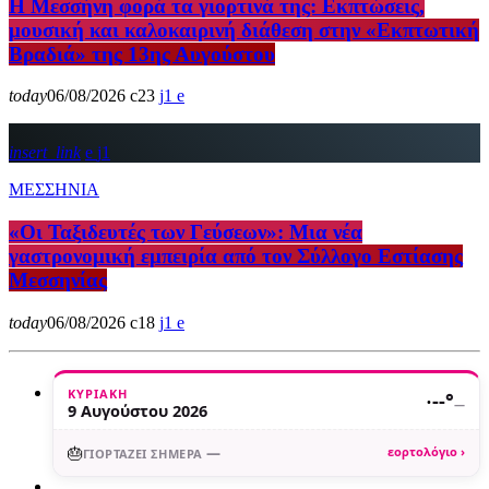
Η Μεσσήνη φορά τα γιορτινά της: Εκπτώσεις,
μουσική και καλοκαιρινή διάθεση στην «Εκπτωτική
Βραδιά» της 13ης Αυγούστου
today
06/08/2026
23
1
insert_link
1
ΜΕΣΣΗΝΙΑ
«Οι Ταξιδευτές των Γεύσεων»: Μια νέα
γαστρονομική εμπειρία από τον Σύλλογο Εστίασης
Μεσσηνίας
today
06/08/2026
18
1
ΚΥΡΙΑΚΉ
·
--°
—
9 Αυγούστου 2026
🎂
—
εορτολόγιο ›
ΓΙΟΡΤΆΖΕΙ ΣΉΜΕΡΑ