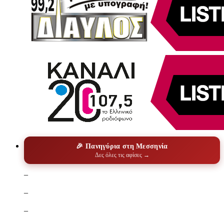
🎉 Πανηγύρια στη Μεσσηνία
Δες όλες τις αφίσες →
–
–
–