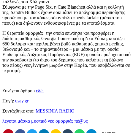
καλλονές του Χόλιγουντ.
Σύμφωνα με την Page Six, η Cate Blanchett αλλά και η κολλητή
της, Sandra Bullock έχουν δοκιμάσει το πρόγραμμα περιποίησης
προσώπου με τον κάπως σόκιν τίτλο «penis facial» (μάσκα του
πέους) και δηλώνουν ενθουσιασμένες με τα αποτελέσματα.
Η θεραπεία ομορφιάς, την οποία επινόησε και προσφέρει η
διάσημη αισθητικός Georgia Louise από τη Νέα Υόρκη, κοστίζει
650 δολάρια και περιλαμβάνει βαθύ καθαρισμό, χημικό peeling,
βελονισμό και – το σημαντικότερο – μια μάσκα με την ουσία
Επιδερμικός Αυξητικός Παράγοντας (EGF) η οποία προέρχεται από
την ακροβυστία (το άκρο του δέρματος που καλύπτει τη βάλανο
του πέους) νεογέννητων μωρών στην Κορέα, που υποβάλλονται σε
περιτομή.
Συνέχεια άρθρου
εδώ
Πηγή:
usay.gr
Συντάχθηκε από:
MESSINIA RADIO
λέγεται
μάσκα
μυστικό
νέο
ομορφιάς
πέ@υς