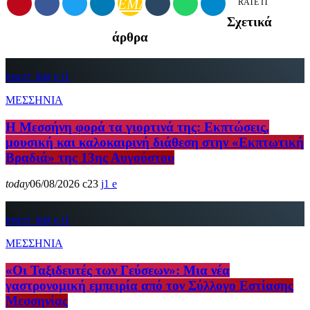
EMAIL
RATE IT
Σχετικά
άρθρα
insert_link
1
ΜΕΣΣΗΝΙΑ
Η Μεσσήνη φορά τα γιορτινά της: Εκπτώσεις,
μουσική και καλοκαιρινή διάθεση στην «Εκπτωτική
Βραδιά» της 13ης Αυγούστου
today
06/08/2026
23
1
insert_link
1
ΜΕΣΣΗΝΙΑ
«Οι Ταξιδευτές των Γεύσεων»: Μια νέα
γαστρονομική εμπειρία από τον Σύλλογο Εστίασης
Μεσσηνίας