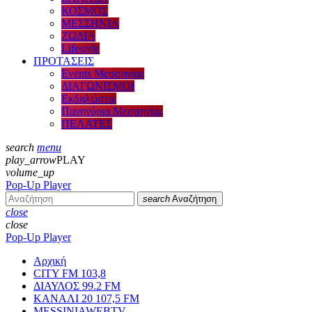
ΚΟΣΜΟΣ
ΜΕΣΣΗΝΙΑ
ΖΩΔΙΑ
Lifestyle
ΠΡΟΤΑΣΕΙΣ
Events Μεσσηνίας
ΔΙΑΓΩΝΙΣΜΟΙ
Εκδηλώσεις
Πανηγύρια Μεσσηνίας
ΠΕΛΑΤΕΣ
search
menu
play_arrow
PLAY
volume_up
Pop-Up Player
search
Αναζήτηση
close
close
Pop-Up Player
Αρχική
CITY FM 103,8
ΔΙΑΥΛΟΣ 99.2 FM
ΚΑΝΑΛΙ 20 107,5 FM
MESSINIAWEBTV