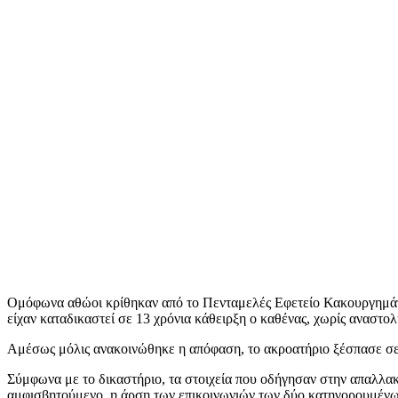
Ομόφωνα αθώοι κρίθηκαν από το Πενταμελές Εφετείο Κακουργημάτ
είχαν καταδικαστεί σε 13 χρόνια κάθειρξη ο καθένας, χωρίς αναστολ
Αμέσως μόλις ανακοινώθηκε η απόφαση, το ακροατήριο ξέσπασε σε 
Σύμφωνα με το δικαστήριο, τα στοιχεία που οδήγησαν στην απαλλακτ
αμφισβητούμενο, η άρση των επικοινωνιών των δύο κατηγορουμένων 