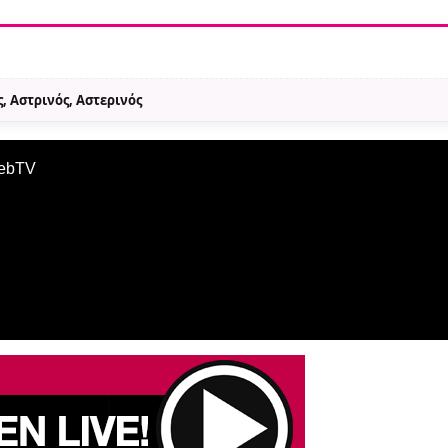
, Αστρινός, Αστερινός
WebTV