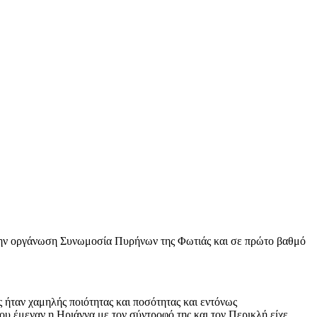
την οργάνωση Συνωμοσία Πυρήνων της Φωτιάς και σε πρώτο βαθμό
ς ήταν χαμηλής ποιότητας και ποσότητας και εντόνως
υ έμεναν η Ηριάννα με τον σύντροφό της και τον Περικλή είχε