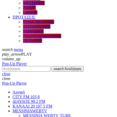
ΜΕΣΣΗΝΙΑ
ΖΩΔΙΑ
Lifestyle
ΠΡΟΤΑΣΕΙΣ
Events Μεσσηνίας
ΔΙΑΓΩΝΙΣΜΟΙ
Εκδηλώσεις
Πανηγύρια Μεσσηνίας
ΠΕΛΑΤΕΣ
search
menu
play_arrow
PLAY
volume_up
Pop-Up Player
search
Αναζήτηση
close
close
Pop-Up Player
Αρχική
CITY FM 103,8
ΔΙΑΥΛΟΣ 99.2 FM
ΚΑΝΑΛΙ 20 107,5 FM
MESSINIAWEBTV
MESSINIA WEBTV TUBE