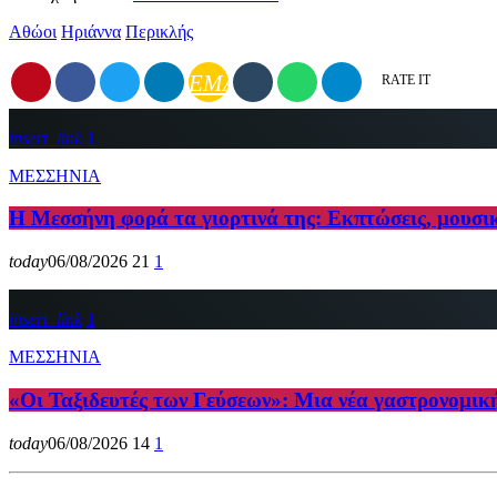
Αθώοι
Ηριάννα
Περικλής
EMAIL
RATE IT
insert_link
1
ΜΕΣΣΗΝΙΑ
Η Μεσσήνη φορά τα γιορτινά της: Εκπτώσεις, μουσι
today
06/08/2026
21
1
insert_link
1
ΜΕΣΣΗΝΙΑ
«Οι Ταξιδευτές των Γεύσεων»: Μια νέα γαστρονομικ
today
06/08/2026
14
1