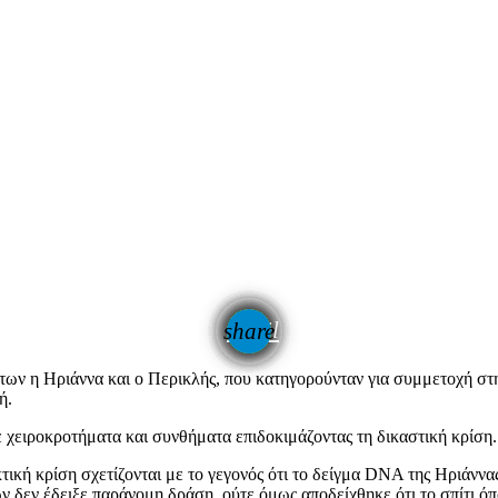
email
share
ων η Ηριάννα και ο Περικλής, που κατηγορούνταν για συμμετοχή σ
ή.
χειροκροτήματα και συνθήματα επιδοκιμάζοντας τη δικαστική κρίση.
ική κρίση σχετίζονται με το γεγονός ότι το δείγμα DNA της Ηριάννα
δεν έδειξε παράνομη δράση, ούτε όμως αποδείχθηκε ότι το σπίτι όπο