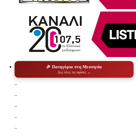
🎉 Πανηγύρια στη Μεσσηνία
Δες όλες τις αφίσες →
–
–
–
–
–