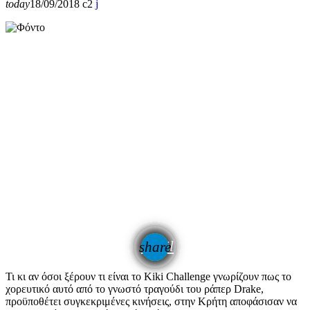
today
18/09/2018
2
email
share
Τι κι αν όσοι ξέρουν τι είναι το Kiki Challenge γνωρίζουν πως το
χορευτικό αυτό από το γνωστό τραγούδι του ράπερ Drake,
προϋποθέτει συγκεκριμένες κινήσεις, στην Κρήτη αποφάσισαν να