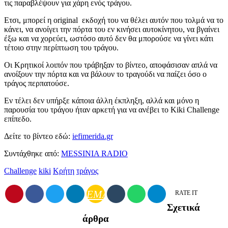
τις παραβλέψουν για χάρη ενός τράγου.
Ετσι, μπορεί η original εκδοχή του να θέλει αυτόν που τολμά να το
κάνει, να ανοίγει την πόρτα του εν κινήσει αυτοκίνητου, να βγαίνει
έξω και να χορεύει, ωστόσο αυτό δεν θα μπορούσε να γίνει κάτι
τέτοιο στην περίπτωση του τράγου.
Οι Κρητικοί λοιπόν που τράβηξαν το βίντεο, αποφάσισαν απλά να
ανοίξουν την πόρτα και να βάλουν το τραγούδι να παίζει όσο ο
τράγος περπατούσε.
Εν τέλει δεν υπήρξε κάποια άλλη έκπληξη, αλλά και μόνο η
παρουσία του τράγου ήταν αρκετή για να ανέβει το Kiki Challenge
επίπεδο.
Δείτε το βίντεο εδώ:
iefimerida.gr
Συντάχθηκε από:
MESSINIA RADIO
Challenge
kiki
Κρήτη
τράγος
EMAIL
RATE IT
Σχετικά
άρθρα