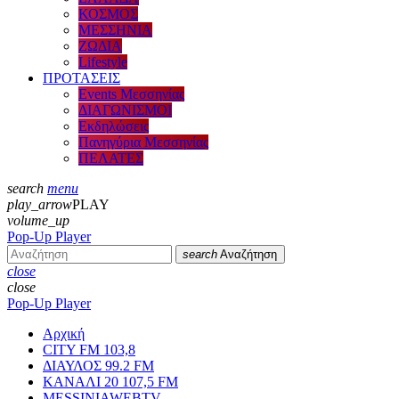
ΚΟΣΜΟΣ
ΜΕΣΣΗΝΙΑ
ΖΩΔΙΑ
Lifestyle
ΠΡΟΤΑΣΕΙΣ
Events Μεσσηνίας
ΔΙΑΓΩΝΙΣΜΟΙ
Εκδηλώσεις
Πανηγύρια Μεσσηνίας
ΠΕΛΑΤΕΣ
search
menu
play_arrow
PLAY
volume_up
Pop-Up Player
search
Αναζήτηση
close
close
Pop-Up Player
Αρχική
CITY FM 103,8
ΔΙΑΥΛΟΣ 99.2 FM
ΚΑΝΑΛΙ 20 107,5 FM
MESSINIAWEBTV