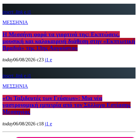
insert_link
1
ΜΕΣΣΗΝΙΑ
Η Μεσσήνη φορά τα γιορτινά της: Εκπτώσεις,
μουσική και καλοκαιρινή διάθεση στην «Εκπτωτική
Βραδιά» της 13ης Αυγούστου
today
06/08/2026
23
1
insert_link
1
ΜΕΣΣΗΝΙΑ
«Οι Ταξιδευτές των Γεύσεων»: Μια νέα
γαστρονομική εμπειρία από τον Σύλλογο Εστίασης
Μεσσηνίας
today
06/08/2026
18
1