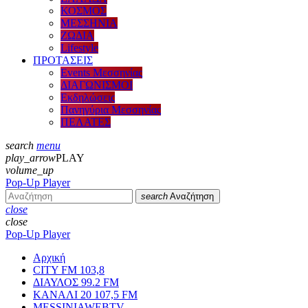
ΚΟΣΜΟΣ
ΜΕΣΣΗΝΙΑ
ΖΩΔΙΑ
Lifestyle
ΠΡΟΤΑΣΕΙΣ
Events Μεσσηνίας
ΔΙΑΓΩΝΙΣΜΟΙ
Εκδηλώσεις
Πανηγύρια Μεσσηνίας
ΠΕΛΑΤΕΣ
search
menu
play_arrow
PLAY
volume_up
Pop-Up Player
search
Αναζήτηση
close
close
Pop-Up Player
Αρχική
CITY FM 103,8
ΔΙΑΥΛΟΣ 99.2 FM
ΚΑΝΑΛΙ 20 107,5 FM
MESSINIAWEBTV