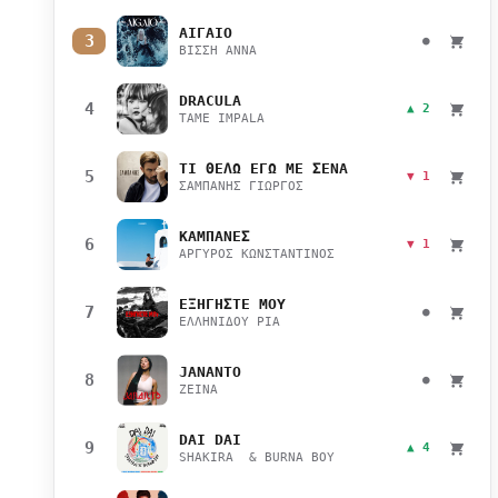
ΑΙΓΑΙΟ
3
●
ΒΙΣΣΗ ΑΝΝΑ
DRACULA
4
▲ 2
TAME IMPALA
ΤΙ ΘΕΛΩ ΕΓΩ ΜΕ ΣΕΝΑ
5
▼ 1
ΣΑΜΠΑΝΗΣ ΓΙΩΡΓΟΣ
ΚΑΜΠΑΝΕΣ
6
▼ 1
ΑΡΓΥΡΟΣ ΚΩΝΣΤΑΝΤΙΝΟΣ
ΕΞΗΓΗΣΤΕ ΜΟΥ
7
●
ΕΛΛΗΝΙΔΟΥ ΡΙΑ
JANANTO
8
●
ZEINA
DAI DAI
9
▲ 4
SHAKIRA & BURNA BOY