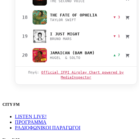
THE SECOND VOICE
THE FATE OF OPHELIA
18
▼ 3
TAYLOR SWIFT
I JUST MIGHT
19
▼ 1
BRUNO MARS
JAMAICAN (BAM BAM)
20
▲ 7
HUGEL & SOLTO
Πηγή:
Official IFPI Airplay Chart powered by
MediaInspector
CITY FM
LISTEN LIVE!
ΠΡΟΓΡΑΜΜΑ
ΡΑΔΙΟΦΩΝΙΚΟΙ ΠΑΡΑΓΩΓΟΙ