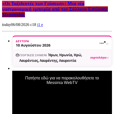
«Οι Ταξιδευτές των Γεύσεων»: Μια νέα
γαστρονομική εμπειρία από τον Σύλλογο Εστίασης
Μεσσηνίας
today
06/08/2026
18
1
ΔΕΥΤΈΡΑ
·
--°
—
10 Αυγούστου 2026
🎂
Ήρων, Ηρωνία, Ηρώ,
ΓΙΟΡΤΆΖΕΙ ΣΉΜΕΡΑ
εορτολόγιο ›
Λαυρέντιος, Λαυρέντης, Λαυρεντία
Πατήστε εδώ για να παρακολουθήσετε το
Messinia WebTV