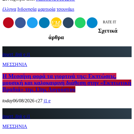
έλληνα
Ινδονησία
μαρτυρία
τσουνάμι
EMAIL
RATE IT
Σχετικά
άρθρα
insert_link
1
ΜΕΣΣΗΝΙΑ
Η Μεσσήνη φορά τα γιορτινά της: Εκπτώσεις,
μουσική και καλοκαιρινή διάθεση στην «Εκπτωτική
Βραδιά» της 13ης Αυγούστου
today
06/08/2026
27
1
insert_link
1
ΜΕΣΣΗΝΙΑ