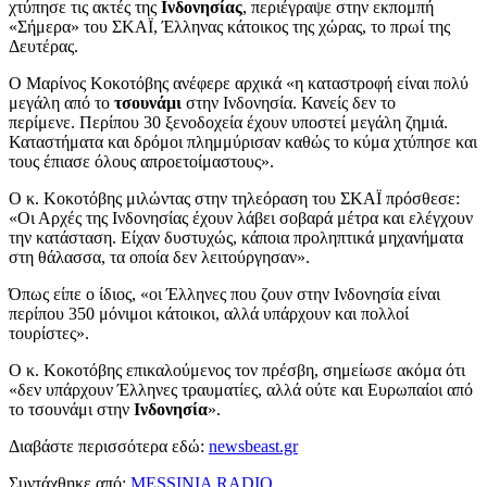
χτύπησε τις ακτές της
Ινδονησίας
, περιέγραψε στην εκπομπή
«Σήμερα» του ΣΚΑÏ, Έλληνας κάτοικος της χώρας, το πρωί της
Δευτέρας.
Ο Μαρίνος Κοκοτόβης ανέφερε αρχικά «η καταστροφή είναι πολύ
μεγάλη από το
τσουνάμι
στην Ινδονησία. Κανείς δεν το
περίμενε. Περίπου 30 ξενοδοχεία έχουν υποστεί μεγάλη ζημιά.
Καταστήματα και δρόμοι πλημμύρισαν καθώς το κύμα χτύπησε και
τους έπιασε όλους απροετοίμαστους».
Ο κ. Κοκοτόβης μιλώντας στην τηλεόραση του ΣΚΑΪ πρόσθεσε:
«Οι Αρχές της Ινδονησίας έχουν λάβει σοβαρά μέτρα και ελέγχουν
την κατάσταση. Είχαν δυστυχώς, κάποια προληπτικά μηχανήματα
στη θάλασσα, τα οποία δεν λειτούργησαν».
Όπως είπε ο ίδιος, «οι Έλληνες που ζουν στην Ινδονησία είναι
περίπου 350 μόνιμοι κάτοικοι, αλλά υπάρχουν και πολλοί
τουρίστες».
Ο κ. Κοκοτόβης επικαλούμενος τον πρέσβη, σημείωσε ακόμα ότι
«δεν υπάρχουν Έλληνες τραυματίες, αλλά ούτε και Ευρωπαίοι από
το τσουνάμι στην
Ινδονησία
».
Διαβάστε περισσότερα εδώ:
newsbeast.gr
Συντάχθηκε από:
MESSINIA RADIO