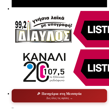
🎉 Πανηγύρια στη Μεσσηνία
Δες όλες τις αφίσες →
–