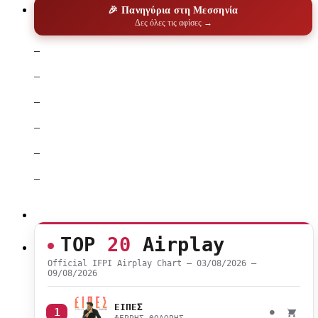
🎉 Πανηγύρια στη Μεσσηνία
Δες όλες τις αφίσες →
–
–
–
–
–
–
TOP
20
Airplay
Official IFPI Airplay Chart — 03/08/2026 –
09/08/2026
ΕΙΠΕΣ
1
●