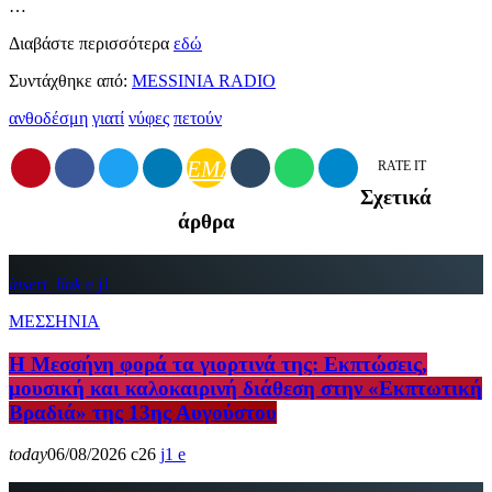
…
Διαβάστε περισσότερα
εδώ
Συντάχθηκε από:
MESSINIA RADIO
ανθοδέσμη
γιατί
νύφες
πετούν
EMAIL
RATE IT
Σχετικά
άρθρα
insert_link
1
ΜΕΣΣΗΝΙΑ
Η Μεσσήνη φορά τα γιορτινά της: Εκπτώσεις,
μουσική και καλοκαιρινή διάθεση στην «Εκπτωτική
Βραδιά» της 13ης Αυγούστου
today
06/08/2026
26
1