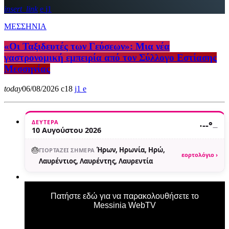
insert_link
1
ΜΕΣΣΗΝΙΑ
«Οι Ταξιδευτές των Γεύσεων»: Μια νέα
γαστρονομική εμπειρία από τον Σύλλογο Εστίασης
Μεσσηνίας
today
06/08/2026
18
1
ΔΕΥΤΈΡΑ
·
--°
—
10 Αυγούστου 2026
🎂
Ήρων, Ηρωνία, Ηρώ,
ΓΙΟΡΤΆΖΕΙ ΣΉΜΕΡΑ
εορτολόγιο ›
Λαυρέντιος, Λαυρέντης, Λαυρεντία
Πατήστε εδώ για να παρακολουθήσετε το
Messinia WebTV