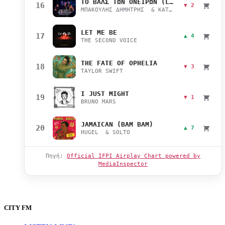
ΤΟ ΒΑΛΣ ΤΩΝ ΟΝΕΙΡΩΝ (LIVE)
16
▼ 2
ΜΠΑΚΟΥΛΗΣ ΔΗΜΗΤΡΗΣ & ΚΑΤΣΙΜΙΧΑ ΜΑΡΙΑΝΑ
LET ME BE
17
▲ 4
THE SECOND VOICE
THE FATE OF OPHELIA
18
▼ 3
TAYLOR SWIFT
I JUST MIGHT
19
▼ 1
BRUNO MARS
JAMAICAN (BAM BAM)
20
▲ 7
HUGEL & SOLTO
Πηγή:
Official IFPI Airplay Chart powered by
MediaInspector
CITY FM