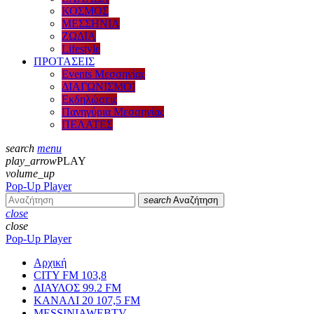
ΚΟΣΜΟΣ
ΜΕΣΣΗΝΙΑ
ΖΩΔΙΑ
Lifestyle
ΠΡΟΤΑΣΕΙΣ
Events Μεσσηνίας
ΔΙΑΓΩΝΙΣΜΟΙ
Εκδηλώσεις
Πανηγύρια Μεσσηνίας
ΠΕΛΑΤΕΣ
search
menu
play_arrow
PLAY
volume_up
Pop-Up Player
search
Αναζήτηση
close
close
Pop-Up Player
Αρχική
CITY FM 103,8
ΔΙΑΥΛΟΣ 99.2 FM
ΚΑΝΑΛΙ 20 107,5 FM
MESSINIAWEBTV