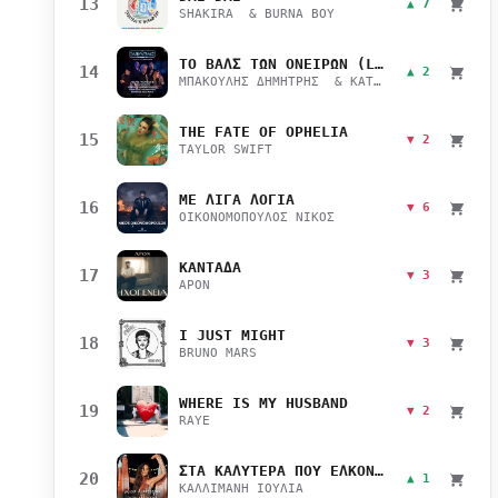
13
▲ 7
SHAKIRA & BURNA BOY
ΤΟ ΒΑΛΣ ΤΩΝ ΟΝΕΙΡΩΝ (LIVE)
14
▲ 2
ΜΠΑΚΟΥΛΗΣ ΔΗΜΗΤΡΗΣ & ΚΑΤΣΙΜΙΧΑ ΜΑΡΙΑΝΑ
THE FATE OF OPHELIA
15
▼ 2
TAYLOR SWIFT
ΜΕ ΛΙΓΑ ΛΟΓΙΑ
16
▼ 6
ΟΙΚΟΝΟΜΟΠΟΥΛΟΣ ΝΙΚΟΣ
ΚΑΝΤΑΔΑ
17
▼ 3
APON
I JUST MIGHT
18
▼ 3
BRUNO MARS
WHERE IS MY HUSBAND
19
▼ 2
RAYE
ΣΤΑ ΚΑΛΥΤΕΡΑ ΠΟΥ ΕΛΚΟΝΤΑΙ
20
▲ 1
ΚΑΛΛΙΜΑΝΗ ΙΟΥΛΙΑ