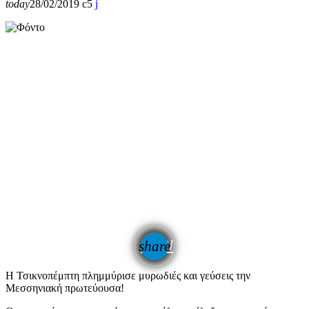
today
28/02/2019
5
email
share
Η Τσικνοπέμπτη πλημμύρισε μυρωδιές και γεύσεις την
Μεσσηνιακή πρωτεύουσα!