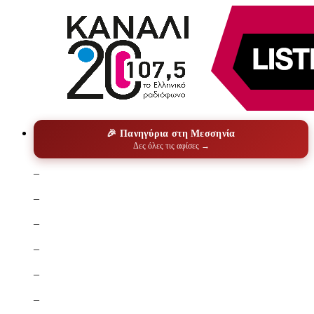
🎉 Πανηγύρια στη Μεσσηνία
Δες όλες τις αφίσες →
–
–
–
–
–
–