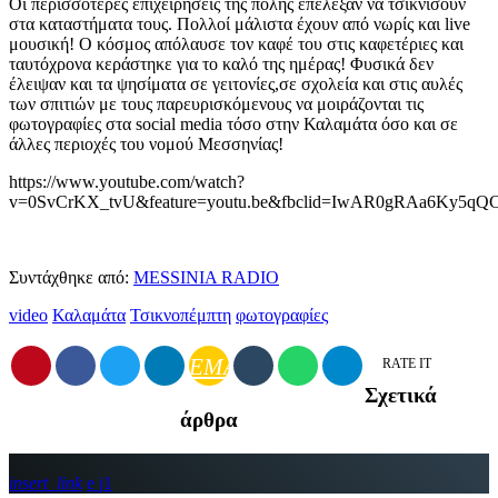
Οι περισσότερες επιχειρήσεις της πόλης επέλεξαν να τσικνίσουν
στα καταστήματα τους. Πολλοί μάλιστα έχουν από νωρίς και live
μουσική! Ο κόσμος απόλαυσε τον καφέ του στις καφετέριες και
ταυτόχρονα κεράστηκε για το καλό της ημέρας! Φυσικά δεν
έλειψαν και τα ψησίματα σε γειτονίες,σε σχολεία και στις αυλές
των σπιτιών με τους παρευρισκόμενους να μοιράζονται τις
φωτογραφίες στα social media τόσο στην Καλαμάτα όσο και σε
άλλες περιοχές του νομού Μεσσηνίας!
https://www.youtube.com/watch?
v=0SvCrKX_tvU&feature=youtu.be&fbclid=IwAR0gRAa6Ky5q
Συντάχθηκε από:
MESSINIA RADIO
video
Καλαμάτα
Τσικνοπέμπτη
φωτογραφίες
EMAIL
RATE IT
Σχετικά
άρθρα
insert_link
1