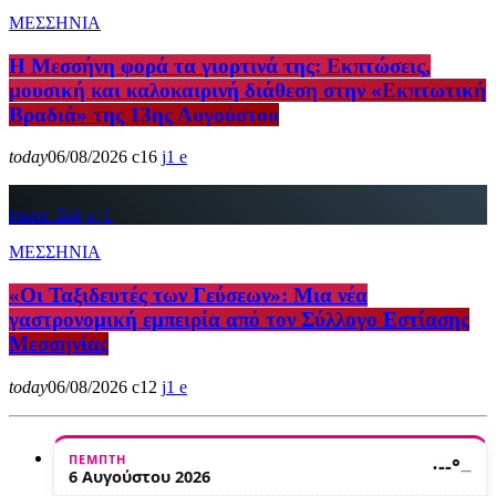
ΜΕΣΣΗΝΙΑ
Η Μεσσήνη φορά τα γιορτινά της: Εκπτώσεις,
μουσική και καλοκαιρινή διάθεση στην «Εκπτωτική
Βραδιά» της 13ης Αυγούστου
today
06/08/2026
16
1
insert_link
1
ΜΕΣΣΗΝΙΑ
«Οι Ταξιδευτές των Γεύσεων»: Μια νέα
γαστρονομική εμπειρία από τον Σύλλογο Εστίασης
Μεσσηνίας
today
06/08/2026
12
1
ΠΈΜΠΤΗ
·
--°
—
6 Αυγούστου 2026