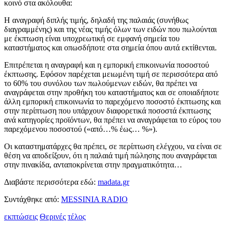
κοινό στα ακόλουθα:
Η αναγραφή διπλής τιμής, δηλαδή της παλαιάς (συνήθως
διαγραμμένης) και της νέας τιμής όλων των ειδών που πωλούνται
με έκπτωση είναι υποχρεωτική σε εμφανή σημεία του
καταστήματος και οπωσδήποτε στα σημεία όπου αυτά εκτίθενται.
Επιτρέπεται η αναγραφή και η εμπορική επικοινωνία ποσοστού
έκπτωσης. Εφόσον παρέχεται μειωμένη τιμή σε περισσότερα από
το 60% του συνόλου των πωλούμενων ειδών, θα πρέπει να
αναγράφεται στην προθήκη του καταστήματος και σε οποιαδήποτε
άλλη εμπορική επικοινωνία το παρεχόμενο ποσοστό έκπτωσης και
στην περίπτωση που υπάρχουν διαφορετικά ποσοστά έκπτωσης
ανά κατηγορίες προϊόντων, θα πρέπει να αναγράφεται το εύρος του
παρεχόμενου ποσοστού («από…% έως… %»).
Οι καταστηματάρχες θα πρέπει, σε περίπτωση ελέγχου, να είναι σε
θέση να αποδείξουν, ότι η παλαιά τιμή πώλησης που αναγράφεται
στην πινακίδα, ανταποκρίνεται στην πραγματικότητα…
Διαβάστε περισσότερα εδώ:
madata.gr
Συντάχθηκε από:
MESSINIA RADIO
εκπτώσεις
Θερινές
τέλος