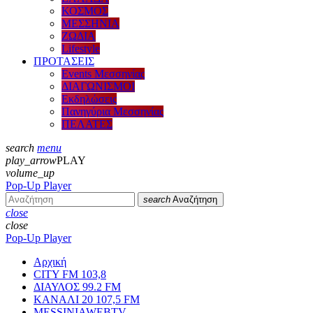
ΚΟΣΜΟΣ
ΜΕΣΣΗΝΙΑ
ΖΩΔΙΑ
Lifestyle
ΠΡΟΤΑΣΕΙΣ
Events Μεσσηνίας
ΔΙΑΓΩΝΙΣΜΟΙ
Εκδηλώσεις
Πανηγύρια Μεσσηνίας
ΠΕΛΑΤΕΣ
search
menu
play_arrow
PLAY
volume_up
Pop-Up Player
search
Αναζήτηση
close
close
Pop-Up Player
Αρχική
CITY FM 103,8
ΔΙΑΥΛΟΣ 99.2 FM
ΚΑΝΑΛΙ 20 107,5 FM
MESSINIAWEBTV