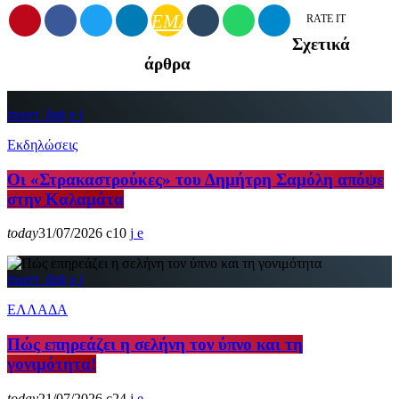
EMAIL
RATE IT
Σχετικά
άρθρα
insert_link
Εκδηλώσεις
Οι «Στρακαστρούκες» του Δημήτρη Σαμόλη απόψε
στην Καλαμάτα
today
31/07/2026
10
insert_link
ΕΛΛΑΔΑ
Πώς επηρεάζει η σελήνη τον ύπνο και τη
γονιμότητα!
today
21/07/2026
24