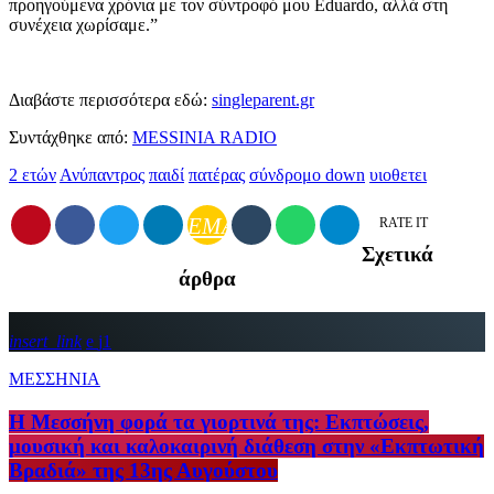
προηγούμενα χρόνια με τον σύντροφό μου Eduardo, αλλά στη
συνέχεια χωρίσαμε.”
Διαβάστε περισσότερα εδώ:
singleparent.gr
Συντάχθηκε από:
MESSINIA RADIO
2 ετών
Ανύπαντρος
παιδί
πατέρας
σύνδρομο down
υιοθετει
EMAIL
RATE IT
Σχετικά
άρθρα
insert_link
1
ΜΕΣΣΗΝΙΑ
Η Μεσσήνη φορά τα γιορτινά της: Εκπτώσεις,
μουσική και καλοκαιρινή διάθεση στην «Εκπτωτική
Βραδιά» της 13ης Αυγούστου