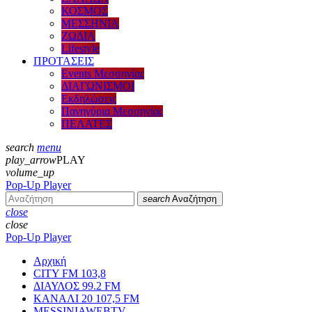
ΚΟΣΜΟΣ
ΜΕΣΣΗΝΙΑ
ΖΩΔΙΑ
Lifestyle
ΠΡΟΤΑΣΕΙΣ
Events Μεσσηνίας
ΔΙΑΓΩΝΙΣΜΟΙ
Εκδηλώσεις
Πανηγύρια Μεσσηνίας
ΠΕΛΑΤΕΣ
search
menu
play_arrow
PLAY
volume_up
Pop-Up Player
search
Αναζήτηση
close
close
Pop-Up Player
Αρχική
CITY FM 103,8
ΔΙΑΥΛΟΣ 99.2 FM
ΚΑΝΑΛΙ 20 107,5 FM
MESSINIAWEBTV