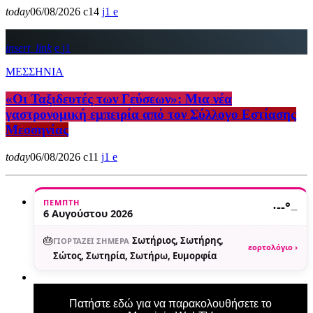
today
06/08/2026
14
1
insert_link
1
ΜΕΣΣΗΝΙΑ
«Οι Ταξιδευτές των Γεύσεων»: Μια νέα
γαστρονομική εμπειρία από τον Σύλλογο Εστίασης
Μεσσηνίας
today
06/08/2026
11
1
ΠΈΜΠΤΗ
·
--°
—
6 Αυγούστου 2026
🎂
Σωτήριος, Σωτήρης,
ΓΙΟΡΤΆΖΕΙ ΣΉΜΕΡΑ
εορτολόγιο ›
Σώτος, Σωτηρία, Σωτήρω, Ευμορφία
Πατήστε εδώ για να παρακολουθήσετε το