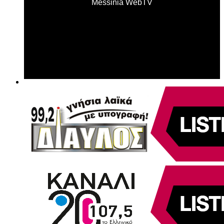
Messinia WebTV