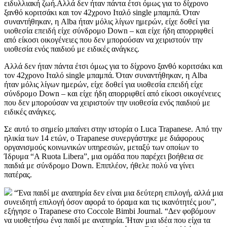
ειδυλλιακή ζωή.Αλλά δεν ήταν πάντα έτσι όμως για το δίχρονο
ξανθό κοριτσάκι και τον 42χρονο Ιταλό single μπαμπά. Όταν
συναντήθηκαν, η Alba ήταν μόλις λίγων ημερών, είχε δοθεί για
υιοθεσία επειδή είχε σύνδρομο Down – και είχε ήδη απορριφθεί
από είκοσι οικογένειες που δεν μπορούσαν να χειριστούν την
υιοθεσία ενός παιδιού με ειδικές ανάγκες.
Αλλά δεν ήταν πάντα έτσι όμως για το δίχρονο ξανθό κοριτσάκι και
τον 42χρονο Ιταλό single μπαμπά. Όταν συναντήθηκαν, η Alba
ήταν μόλις λίγων ημερών, είχε δοθεί για υιοθεσία επειδή είχε
σύνδρομο Down – και είχε ήδη απορριφθεί από είκοσι οικογένειες
που δεν μπορούσαν να χειριστούν την υιοθεσία ενός παιδιού με
ειδικές ανάγκες.
Σε αυτό το σημείο μπαίνει στην ιστορία ο Luca Trapanese. Από την
ηλικία των 14 ετών, ο Trapanese συνεργάστηκε με διάφορους
οργανισμούς κοινωνικών υπηρεσιών, μεταξύ των οποίων το
Ίδρυμα “A Ruota Libera”, μια ομάδα που παρέχει βοήθεια σε
παιδιά με σύνδρομο Down. Επιπλέον, ήθελε πολύ να γίνει
πατέρας.
“Ένα παιδί με αναπηρία δεν είναι μια δεύτερη επιλογή, αλλά μια
συνειδητή επιλογή όσον αφορά το όραμα και τις ικανότητές μου”,
εξήγησε ο Trapanese στο Coccole Bimbi Journal. “Δεν φοβόμουν
να υιοθετήσω ένα παιδί με αναπηρία. Ήταν μια ιδέα που είχα τα