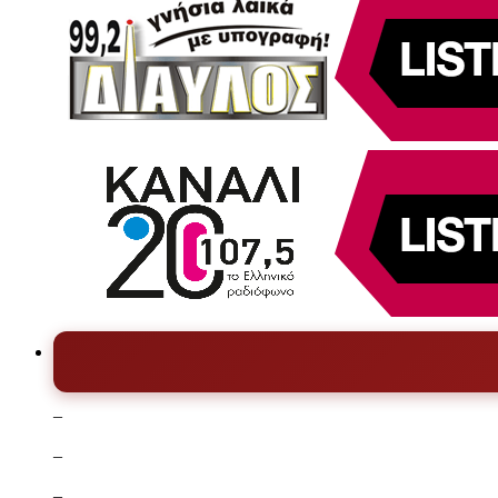
–
–
–