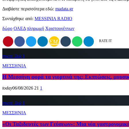
Διαβάστε περισσότερα εδώ:
madata.gr
Συντάχθηκε από:
MESSINIA RADIO
δώρο
ΟΑΕΔ
πληρωμή
Χριστουγέννων
EMAIL
RATE IT
insert_link
1
ΜΕΣΣΗΝΙΑ
Η Μεσσήνη φορά τα γιορτινά της: Εκπτώσεις, μουσι
today
06/08/2026
21
1
insert_link
1
ΜΕΣΣΗΝΙΑ
«Οι Ταξιδευτές των Γεύσεων»: Μια νέα γαστρονομικ