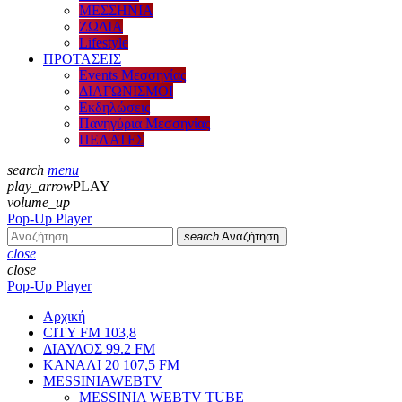
ΜΕΣΣΗΝΙΑ
ΖΩΔΙΑ
Lifestyle
ΠΡΟΤΑΣΕΙΣ
Events Μεσσηνίας
ΔΙΑΓΩΝΙΣΜΟΙ
Εκδηλώσεις
Πανηγύρια Μεσσηνίας
ΠΕΛΑΤΕΣ
search
menu
play_arrow
PLAY
volume_up
Pop-Up Player
search
Αναζήτηση
close
close
Pop-Up Player
Αρχική
CITY FM 103,8
ΔΙΑΥΛΟΣ 99.2 FM
ΚΑΝΑΛΙ 20 107,5 FM
MESSINIAWEBTV
MESSINIA WEBTV TUBE