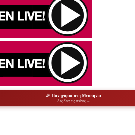
🎉 Πανηγύρια στη Μεσσηνία
Δες όλες τις αφίσες →