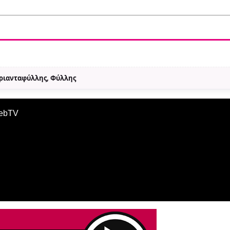
Τριανταφύλλης, Φύλλης
WebTV