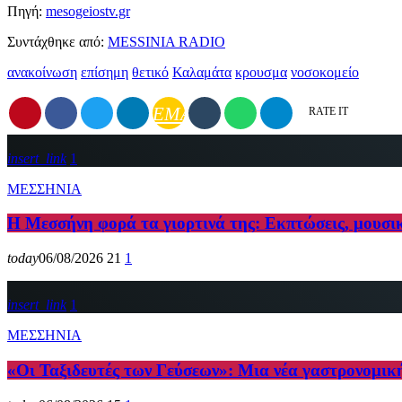
Πηγή:
mesogeiostv.gr
Συντάχθηκε από:
MESSINIA RADIO
ανακοίνωση
επίσημη
θετικό
Καλαμάτα
κρουσμα
νοσοκομείο
EMAIL
RATE IT
insert_link
1
ΜΕΣΣΗΝΙΑ
Η Μεσσήνη φορά τα γιορτινά της: Εκπτώσεις, μουσι
today
06/08/2026
21
1
insert_link
1
ΜΕΣΣΗΝΙΑ
«Οι Ταξιδευτές των Γεύσεων»: Μια νέα γαστρονομικ