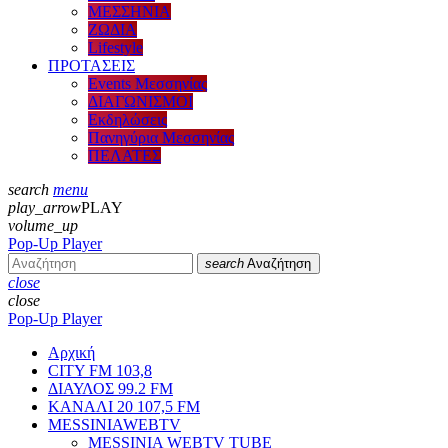
ΜΕΣΣΗΝΙΑ
ΖΩΔΙΑ
Lifestyle
ΠΡΟΤΑΣΕΙΣ
Events Μεσσηνίας
ΔΙΑΓΩΝΙΣΜΟΙ
Εκδηλώσεις
Πανηγύρια Μεσσηνίας
ΠΕΛΑΤΕΣ
search
menu
play_arrow
PLAY
volume_up
Pop-Up Player
search
Αναζήτηση
close
close
Pop-Up Player
Αρχική
CITY FM 103,8
ΔΙΑΥΛΟΣ 99.2 FM
ΚΑΝΑΛΙ 20 107,5 FM
MESSINIAWEBTV
MESSINIA WEBTV TUBE