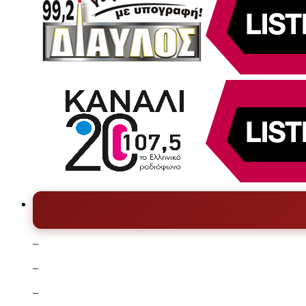
–
–
–