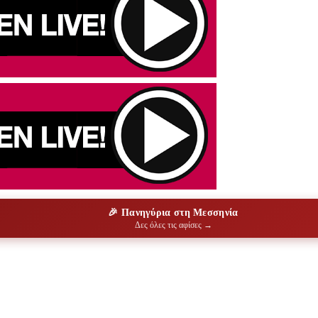
🎉 Πανηγύρια στη Μεσσηνία
Δες όλες τις αφίσες →