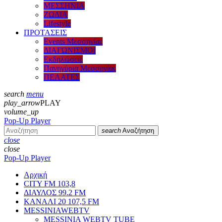
ΜΕΣΣΗΝΙΑ
ΖΩΔΙΑ
Lifestyle
ΠΡΟΤΑΣΕΙΣ
Events Μεσσηνίας
ΔΙΑΓΩΝΙΣΜΟΙ
Εκδηλώσεις
Πανηγύρια Μεσσηνίας
ΠΕΛΑΤΕΣ
search
menu
play_arrow
PLAY
volume_up
Pop-Up Player
search
Αναζήτηση
close
close
Pop-Up Player
Αρχική
CITY FM 103,8
ΔΙΑΥΛΟΣ 99.2 FM
ΚΑΝΑΛΙ 20 107,5 FM
MESSINIAWEBTV
MESSINIA WEBTV TUBE