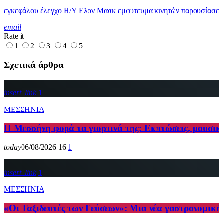
εγκεφάλου
έλεγχο Η/Υ
Ελον Μασκ
εμφυτευμα
κινητών
παρουσίασε
email
Rate it
1
2
3
4
5
Σχετικά άρθρα
insert_link
1
ΜΕΣΣΗΝΙΑ
Η Μεσσήνη φορά τα γιορτινά της: Εκπτώσεις, μουσι
today
06/08/2026
16
1
insert_link
1
ΜΕΣΣΗΝΙΑ
«Οι Ταξιδευτές των Γεύσεων»: Μια νέα γαστρονομικ