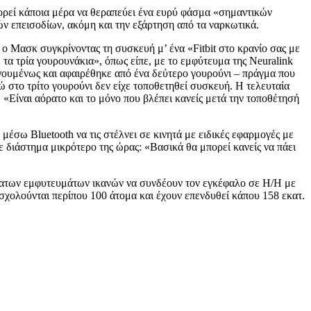
πορεί κάποια μέρα να θεραπεύει ένα ευρύ φάσμα «σημαντικών
 επεισοδίων, ακόμη και την εξάρτηση από τα ναρκωτικά.
ο Μασκ συγκρίνοντας τη συσκευή μ’ ένα «Fitbit στο κρανίο σας με
τα τρία γουρουνάκια», όπως είπε, με το εμφύτευμα της Neuralink
γουμένως και αφαιρέθηκε από ένα δεύτερο γουρούνι – πράγμα που
ώ στο τρίτο γουρούνι δεν είχε τοποθετηθεί συσκευή. Η τελευταία
 «Είναι αόρατο και το μόνο που βλέπει κανείς μετά την τοποθέτησή
μέσω Bluetooth να τις στέλνει σε κινητά με ειδικές εφαρμογές με
 διάστημα μικρότερο της ώρας: «Βασικά θα μπορεί κανείς να πάει
ύρματων εμφυτευμάτων ικανών να συνδέουν τον εγκέφαλο σε Η/Η με
σχολούνται περίπου 100 άτομα και έχουν επενδυθεί κάπου 158 εκατ.