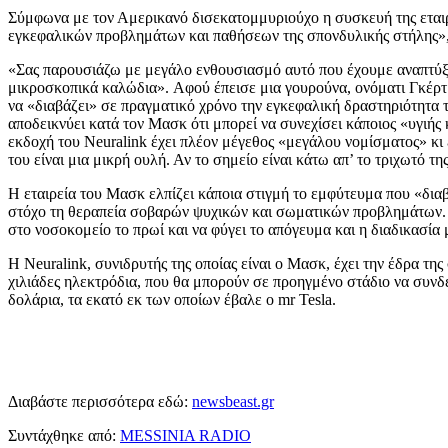
Σύμφωνα με τον Αμερικανό δισεκατομμυριούχο η συσκευή της εταιρε
εγκεφαλικών προβλημάτων και παθήσεων της σπονδυλικής στήλης», 
«Σας παρουσιάζω με μεγάλο ενθουσιασμό αυτό που έχουμε αναπτύξει.
μικροσκοπικά καλώδια». Aφού έπεισε μια γουρούνα, ονόματι Γκέρτρ
να «διαβάζει» σε πραγματικό χρόνο την εγκεφαλική δραστηριότητα 
αποδεικνύει κατά τον Μασκ ότι μπορεί να συνεχίσει κάποιος «υγιής
εκδοχή του Neuralink έχει πλέον μέγεθος «μεγάλου νομίσματος» κι ε
του είναι μια μικρή ουλή. Αν το σημείο είναι κάτω απ’ το τριχωτό τη
Η εταιρεία του Μασκ ελπίζει κάποια στιγμή το εμφύτευμα που «διαβά
στόχο τη θεραπεία σοβαρών ψυχικών και σωματικών προβλημάτων. Ο 
στο νοσοκομείο το πρωί και να φύγει το απόγευμα και η διαδικασία 
Η Neuralink, συνιδρυτής της οποίας είναι ο Μασκ, έχει την έδρα 
χιλιάδες ηλεκτρόδια, που θα μπορούν σε προηγμένο στάδιο να συνδ
δολάρια, τα εκατό εκ των οποίων έβαλε ο mr Tesla.
Διαβάστε περισσότερα εδώ:
newsbeast.gr
Συντάχθηκε από:
MESSINIA RADIO