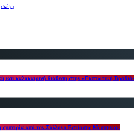
σκέψη
κή και καλοκαιρινή διάθεση στην «Εκπτωτική Βραδιά
ή εμπειρία από τον Σύλλογο Εστίασης Μεσσηνίας