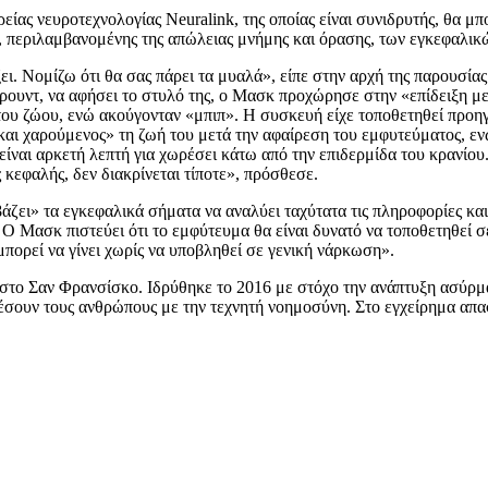
ίας νευροτεχνολογίας Neuralink, της οποίας είναι συνιδρυτής, θα μ
περιλαμβανομένης της απώλειας μνήμης και όρασης, των εγκεφαλικών
 Νομίζω ότι θα σας πάρει τα μυαλά», είπε στην αρχή της παρουσίας 
ουντ, να αφήσει το στυλό της, ο Μασκ προχώρησε στην «επίδειξη με 
του ζώου, ενώ ακούγονταν «μπιπ». Η συσκευή είχε τοποθετηθεί προη
 και χαρούμενος» τη ζωή του μετά την αφαίρεση του εμφυτεύματος, εν
ίναι αρκετή λεπτή για χωρέσει κάτω από την επιδερμίδα του κρανίου.
ς κεφαλής, δεν διακρίνεται τίποτε», πρόσθεσε.
ζει» τα εγκεφαλικά σήματα να αναλύει ταχύτατα τις πληροφορίες και 
Μασκ πιστεύει ότι το εμφύτευμα θα είναι δυνατό να τοποθετηθεί σε
μπορεί να γίνει χωρίς να υποβληθεί σε γενική νάρκωση».
της στο Σαν Φρανσίσκο. Ιδρύθηκε το 2016 με στόχο την ανάπτυξη ασ
έσουν τους ανθρώπους με την τεχνητή νοημοσύνη. Στο εγχείρημα απα