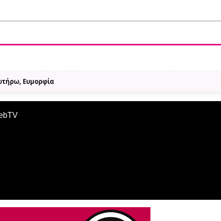
Σωτήρω, Ευμορφία
WebTV