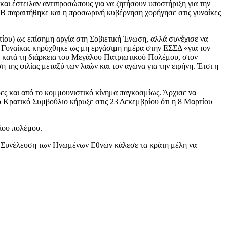
 και έστειλαν αντιπροσώπους για να ζητήσουν υποστήριξη για την
 Β παραιτήθηκε και η προσωρινή κυβέρνηση χορήγησε στις γυναίκες
ίου) ως επίσημη αργία στη Σοβιετική Ένωση, αλλά συνέχισε να
ς Γυναίκας κηρύχθηκε ως μη εργάσιμη ημέρα στην ΕΣΣΔ «για τον
ς κατά τη διάρκεια του Μεγάλου Πατριωτικού Πολέμου, στον
 της φιλίας μεταξύ των λαών και τον αγώνα για την ειρήνη. Έτσι η
ες και από το κομμουνιστικό κίνημα παγκοσμίως. Άρχισε να
ο Κρατικό Συμβούλιο κήρυξε στις 23 Δεκεμβρίου ότι η 8 Μαρτίου
ίου πολέμου.
κή Συνέλευση των Ηνωμένων Εθνών κάλεσε τα κράτη μέλη να