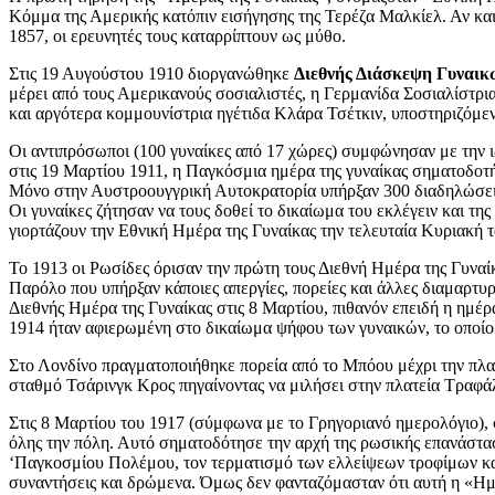
Κόμμα της Αμερικής κατόπιν εισήγησης της Τερέζα Μαλκίελ. Αν και
1857, οι ερευνητές τους καταρρίπτουν ως μύθο.
Στις 19 Αυγούστου 1910 διοργανώθηκε
Διεθνής Διάσκεψη Γυναικ
μέρει από τους Αμερικανούς σοσιαλιστές, η Γερμανίδα Σοσιαλίστρι
και αργότερα κομμουνίστρια ηγέτιδα Κλάρα Τσέτκιν, υποστηριζόμε
Οι αντιπρόσωποι (100 γυναίκες από 17 χώρες) συμφώνησαν με την ι
στις 19 Μαρτίου 1911, η Παγκόσμια ημέρα της γυναίκας σηματοδοτή
Μόνο στην Αυστροουγγρική Αυτοκρατορία υπήρξαν 300 διαδηλώσεις.
Οι γυναίκες ζήτησαν να τους δοθεί το δικαίωμα του εκλέγειν και τ
γιορτάζουν την Εθνική Ημέρα της Γυναίκας την τελευταία Κυριακή 
Το 1913 οι Ρωσίδες όρισαν την πρώτη τους Διεθνή Ημέρα της Γυναί
Παρόλο που υπήρξαν κάποιες απεργίες, πορείες και άλλες διαμαρτυρ
Διεθνής Ημέρα της Γυναίκας στις 8 Μαρτίου, πιθανόν επειδή η ημέρ
1914 ήταν αφιερωμένη στο δικαίωμα ψήφου των γυναικών, το οποίο 
Στο Λονδίνο πραγματοποιήθηκε πορεία από το Μπόου μέχρι την πλα
σταθμό Τσάρινγκ Κρος πηγαίνοντας να μιλήσει στην πλατεία Τραφά
Στις 8 Μαρτίου του 1917 (σύμφωνα με το Γρηγοριανό ημερολόγιο)
όλης την πόλη. Αυτό σηματοδότησε την αρχή της ρωσικής επανάσταση
‘Παγκοσμίου Πολέμου, τον τερματισμό των ελλείψεων τροφίμων και
συναντήσεις και δρώμενα. Όμως δεν φανταζόμασταν ότι αυτή η «Ημέ