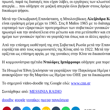
πρωινό, παρά τις διαταγές που είχαν λάβει, οι εργάτριες των κλωσ
απεργία… που οδήγησε σε μαζική απεργία όλοι βγήκαν στους δρόμο
δικαίωμα ψήφου.
Μετά την Οκτωβριανή Επανάσταση, η Μπολσεβίκικη
Αλεξάνδρα Κ
είναι εργάσιμη μέρα μέχρι το 1965. Στις 8 Μαΐου 1965 με το διάτ
εορτασμό των εξαιρετικών προτερημάτων των σοβιετικών γυναικών 
ηρωισμό και την ανιδιοτέλεια στο μέτωπο και στα μετόπισθεν και ε
ημέρα των γυναικών πρέπει να γιορτάζεται όπως και οι άλλες αργίες
Από την επίσημη υιοθέτησή της στη Σοβιετική Ρωσία μετά την Επαν
εορτάζεται από τους κομμουνιστές της Κίνας από το 1922. Μετά τη
ορίζεται ως επίσημη αργία, με της γυναίκες στην Κίνα να δικαιούντα
Η κομμουνίστρια ηγέτιδα
Ντολόρες Ιμπάρρουρι
οδήγησε μια πορεί
Τα Ηνωμένα Έθνη ξεκίνησαν να γιορτάζουν την Παγκόσμια Ημέρα τη
ανακηρύξουν την 8η Μαρτίου ως Ημέρα του ΟΗΕ για τα δικαιώματα 
Το σημερινό video-doodle της Google εδώ:
www.cnn.gr
Συντάχθηκε από:
MESSINIA RADIO
doodlw
google
γυναίκες
ημερα
παγκόσμια