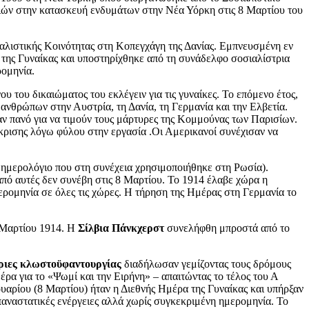
τριών στην κατασκευή ενδυμάτων στην Νέα Υόρκη στις 8 Μαρτίου του
αλιστικής Κοινότητας στη Κοπεγχάγη της Δανίας. Εμπνευσμένη εν
ς της Γυναίκας και υποστηρίχθηκε από τη συνάδελφο σοσιαλίστρια
ρομηνία.
του δικαιώματος του εκλέγειν για τις γυναίκες. Το επόμενο έτος,
νθρώπων στην Αυστρία, τη Δανία, τη Γερμανία και την Ελβετία.
ν πανό για να τιμούν τους μάρτυρες της Κομμούνας των Παρισίων.
άκρισης λόγω φύλου στην εργασία .Οι Αμερικανοί συνέχισαν να
 ημερολόγιο που στη συνέχεια χρησιμοποιήθηκε στη Ρωσία).
από αυτές δεν συνέβη στις 8 Μαρτίου. Το 1914 έλαβε χώρα η
ερομηνία σε όλες τις χώρες. Η τήρηση της Ημέρας στη Γερμανία το
8 Μαρτίου 1914. Η
Σίλβια Πάνκχερστ
συνελήφθη μπροστά από το
ριες κλωστοϋφαντουργίας
διαδήλωσαν γεμίζοντας τους δρόμους
ρα για το «Ψωμί και την Ειρήνη» – απαιτώντας το τέλος του Α
αρίου (8 Μαρτίου) ήταν η Διεθνής Ημέρα της Γυναίκας και υπήρξαν
παναστατικές ενέργειες αλλά χωρίς συγκεκριμένη ημερομηνία. Το