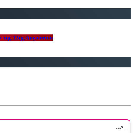
» της 13ης Αυγούστου
·
--°
—