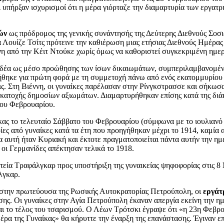
 υπήρξαν ισχυρισμοί ότι η μέρα γιόρταζε την διαμαρτυρία των εργα
ών
ως πρόδρομος της γενικής συνάντησής της Δεύτερης Διεθνούς Σοσι
α Λουίζε Τσίτς πρότεινε την καθιέρωση μιας ετήσιας Διεθνούς Ημέρα
νη από την Κέιτ Ντούκε χωρίς όμως να καθοριστεί συγκεκριμένη ημε
δέα ως μέσο προώθησης των ίσων δικαιωμάτων, συμπεριλαμβανομένου 
θηκε για πρώτη φορά με τη συμμετοχή πάνω από ενός εκατομμυρίου α
 Στη Βιέννη, οι γυναίκες παρέλασαν στην Ρίνγκστρασσε και σήκωσα
ης κατοχής δημοσίων αξιωμάτων. Διαμαρτυρήθηκαν επίσης κατά της δι
του Φεβρουαρίου.
κας το τελευταίο Σάββατο του Φεβρουαρίου (σύμφωνα με το ιουλιανό
ίες από γυναίκες κατά τα έτη που προηγήθηκαν μέχρι το 1914, καμία 
α αυτή ήταν Κυριακή και έκτοτε πραγματοποιείται πάντα αυτήν την ημ
οι Γερμανίδες απέκτησαν τελικά το 1918.
τεία Τραφάλγκαρ προς υποστήριξη της γυναικείας ψηφοφορίας στις 
λγκαρ.
, στην πρωτεύουσα της Ρωσικής Αυτοκρατορίας Πετρούπολη, οι
εργάτ
ς. Οι γυναίκες στην Αγία Πετρούπολη έκαναν απεργία εκείνη την ημέ
 το τέλος του τσαρισμού. Ο Λέων Τρότσκι έγραψε ότι «η 23η Φεβρου
ρα της Γυναίκας» θα κήρυττε την έναρξη της επανάστασης. Έγιναν ε