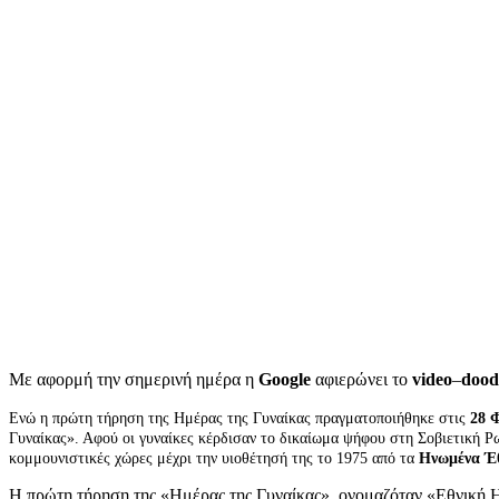
Με αφορμή την σημερινή ημέρα η
Google
αφιερώνει το
video
–
dood
Ενώ η πρώτη τήρηση της Ημέρας της Γυναίκας πραγματοποιήθηκε στις
28 
Γυναίκας». Αφού οι γυναίκες κέρδισαν το δικαίωμα ψήφου στη Σοβιετική Ρω
κομμουνιστικές χώρες μέχρι την υιοθέτησή της το 1975 από τα
Ηνωμένα Έ
Η πρώτη τήρηση της «Ημέρας της Γυναίκας», ονομαζόταν «Εθνική Η