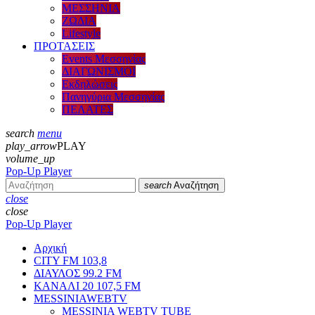
ΜΕΣΣΗΝΙΑ
ΖΩΔΙΑ
Lifestyle
ΠΡΟΤΑΣΕΙΣ
Events Μεσσηνίας
ΔΙΑΓΩΝΙΣΜΟΙ
Εκδηλώσεις
Πανηγύρια Μεσσηνίας
ΠΕΛΑΤΕΣ
search
menu
play_arrow
PLAY
volume_up
Pop-Up Player
search
Αναζήτηση
close
close
Pop-Up Player
Αρχική
CITY FM 103,8
ΔΙΑΥΛΟΣ 99.2 FM
ΚΑΝΑΛΙ 20 107,5 FM
MESSINIAWEBTV
MESSINIA WEBTV TUBE