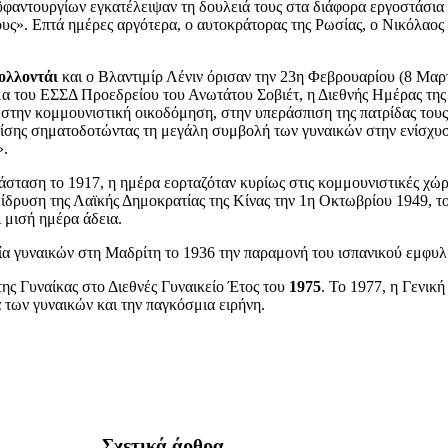
τοϋφαντουργίων εγκατέλειψαν τη δουλειά τους στα διάφορα εργοστάσια
υς». Επτά ημέρες αργότερα, ο αυτοκράτορας της Ρωσίας, ο Νικόλαος
ολλοντάι
και ο Βλαντιμίρ Λένιν όρισαν την 23η Φεβρουαρίου (8 Μαρτ
αγμα του ΕΣΣΔ Προεδρείου του Ανωτάτου Σοβιέτ, η Διεθνής Ημέρας τη
στην κομμουνιστική οικοδόμηση, στην υπεράσπιση της πατρίδας του
πίσης σηματοδοτώντας τη μεγάλη συμβολή των γυναικών στην ενίσχυση
».
άσταση το 1917, η ημέρα εορταζόταν κυρίως στις κομμουνιστικές χώρ
ν ίδρυση της Λαϊκής Δημοκρατίας της Κίνας την 1η Οκτωβρίου 1949, τ
ι μισή ημέρα άδεια.
α γυναικών στη Μαδρίτη το 1936 την παραμονή του ισπανικού εμφυλ
ς Γυναίκας στο Διεθνές Γυναικείο Έτος του
1975
. Το 1977, η Γενι
των γυναικών και την παγκόσμια ειρήνη.
Σχετικά άρθρα