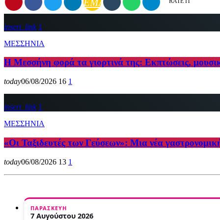
EMAIL
RATE IT
insert_link
1
ΜΕΣΣΗΝΙΑ
Η Μεσσήνη φορά τα γιορτινά της: Εκπτώσεις, μουσι
today
06/08/2026
16
1
insert_link
1
ΜΕΣΣΗΝΙΑ
«Οι Ταξιδευτές των Γεύσεων»: Μια νέα γαστρονομικ
today
06/08/2026
13
1
ΠΑΡΑΣΚΕΥΉ
7 Αυγούστου 2026