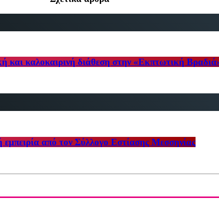
κή και καλοκαιρινή διάθεση στην «Εκπτωτική Βραδιά
ή εμπειρία από τον Σύλλογο Εστίασης Μεσσηνίας