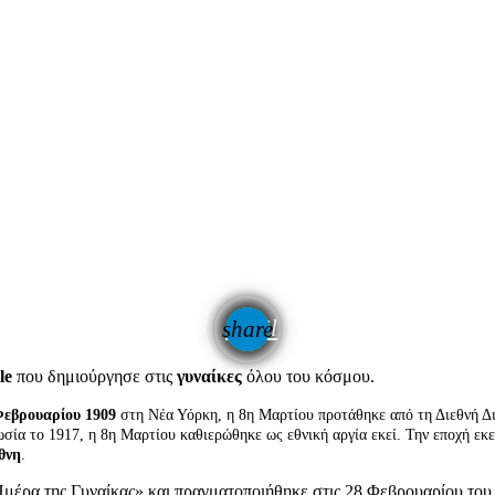
email
share
le
που δημιούργησε στις
γυναίκες
όλου του κόσμου.
Φεβρουαρίου 1909
στη Νέα Υόρκη, η 8η Μαρτίου προτάθηκε από τη Διεθνή Δ
σία το 1917, η 8η Μαρτίου καθιερώθηκε ως εθνική αργία εκεί. Την εποχή εκεί
θνη
.
μέρα της Γυναίκας» και πραγματοποιήθηκε στις 28 Φεβρουαρίου του