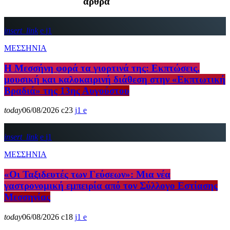
άρθρα
insert_link
1
ΜΕΣΣΗΝΙΑ
Η Μεσσήνη φορά τα γιορτινά της: Εκπτώσεις,
μουσική και καλοκαιρινή διάθεση στην «Εκπτωτική
Βραδιά» της 13ης Αυγούστου
today
06/08/2026
23
1
insert_link
1
ΜΕΣΣΗΝΙΑ
«Οι Ταξιδευτές των Γεύσεων»: Μια νέα
γαστρονομική εμπειρία από τον Σύλλογο Εστίασης
Μεσσηνίας
today
06/08/2026
18
1