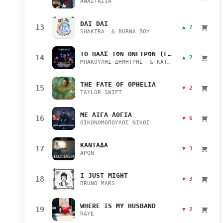
ΑΝΑΣΤΑΣΙΑ
DAI DAI
13
▲ 7
SHAKIRA & BURNA BOY
ΤΟ ΒΑΛΣ ΤΩΝ ΟΝΕΙΡΩΝ (LIVE)
14
▲ 2
ΜΠΑΚΟΥΛΗΣ ΔΗΜΗΤΡΗΣ & ΚΑΤΣΙΜΙΧΑ ΜΑΡΙΑΝΑ
THE FATE OF OPHELIA
15
▼ 2
TAYLOR SWIFT
ΜΕ ΛΙΓΑ ΛΟΓΙΑ
16
▼ 6
ΟΙΚΟΝΟΜΟΠΟΥΛΟΣ ΝΙΚΟΣ
ΚΑΝΤΑΔΑ
17
▼ 3
APON
I JUST MIGHT
18
▼ 3
BRUNO MARS
WHERE IS MY HUSBAND
19
▼ 2
RAYE