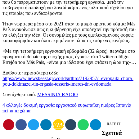
που θα πειραματιστούν με την τετραήμερη εργασία, μετά την
κυβερνητική αποδοχή για λανσάρισμα ενός πιλοτικού σχεδίου για
τις εταιρίες που ενδιαφέρονται.
Ήταν νωρίτερα μέσα στο 2021 όταν το μικρό αριστερό κόμμα Más
País ανακοίνωσε πως η κυβέρνηση είχε αποδεχτεί την πρότασή του
να ελέγξει την ιδέα. Οι συνομιλίες με τους εμπλεκόμενους φορείς
καρποφόρησαν και όλοι περιμένουν τώρα τις επόμενες κινήσεις.
«Με την τετραήμερη εργασιακή εβδομάδα (32 ώρες), περνάμε στο
πραγματικό debate της εποχής μας», έγραψε στο Twitter ο Iñigo
Errejón του Más País, «είναι μια ιδέα που έχει φτάσει η ώρα της»…
Διαβάστε περισσότερα εδώ:
https://www.newsbeast.gr/world/arthro/7192957/i-evropaiki-chora-
pou-dokimazei-tin-ergasia-tesseris-imeres-tin-evdomada
Συντάχθηκε από:
MESSINIA RADIO
4
αλλαγές
δοκιμή
εργασία
εργασιακό
ευρωπαϊκη
ημέρες
Ισπανία
πείραμα
χώρα
EMAIL
RATE IT
Σχετικά