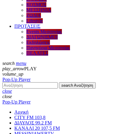
ΚΟΣΜΟΣ
ΜΕΣΣΗΝΙΑ
ΖΩΔΙΑ
Lifestyle
ΠΡΟΤΑΣΕΙΣ
Events Μεσσηνίας
ΔΙΑΓΩΝΙΣΜΟΙ
Εκδηλώσεις
Πανηγύρια Μεσσηνίας
ΠΕΛΑΤΕΣ
search
menu
play_arrow
PLAY
volume_up
Pop-Up Player
search
Αναζήτηση
close
close
Pop-Up Player
Αρχική
CITY FM 103,8
ΔΙΑΥΛΟΣ 99.2 FM
ΚΑΝΑΛΙ 20 107,5 FM
MESSINIAWEBTV