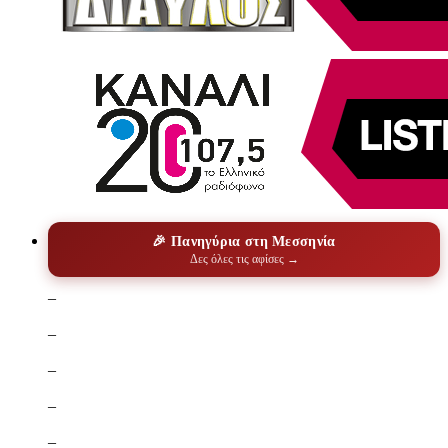
🎉 Πανηγύρια στη Μεσσηνία
Δες όλες τις αφίσες →
–
–
–
–
–