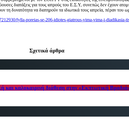
χύουσες διατάξεις για τους ιατρούς του Ε.Σ.Υ, συνεπώς δεν έχουν ατο
ν τη δυνατότητα να διατηρούν τα ιδιωτικά τους ιατρεία, πέραν του ω
212930/fylla-poreias-se-206-idiotes-giatrous-vima-vima-i-diadikasia-tis-
Σχετικά άρθρα
κή και καλοκαιρινή διάθεση στην «Εκπτωτική Βραδιά