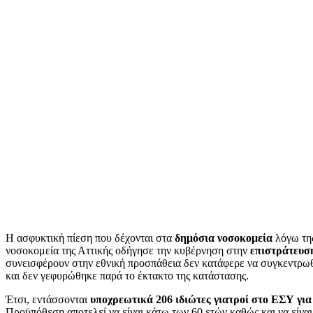
Η ασφυκτική πίεση που δέχονται στα
δημόσια νοσοκομεία
λόγω τη
νοσοκομεία της Αττικής οδήγησε την κυβέρνηση στην
επιστράτευσ
συνεισφέρουν στην εθνική προσπάθεια δεν κατάφερε να συγκεντρωθε
και δεν γεφυρώθηκε παρά το έκτακτο της κατάστασης.
Έτσι, εντάσσονται
υποχρεωτικά 206 ιδιώτες γιατροί στο ΕΣΥ για
Προϋπόθεση αποτελεί να είναι κάτω των 60 ετών καθώς και να είνα