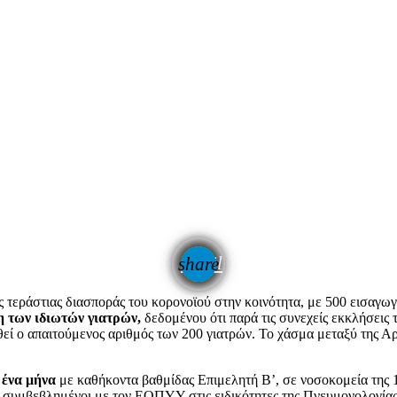
email
share
ς τεράστιας διασποράς του κορονοϊού στην κοινότητα, με 500 εισαγω
η των ιδιωτών γιατρών,
δεδομένου ότι παρά τις συνεχείς εκκλήσεις
ί ο απαιτούμενος αριθμός των 200 γιατρών. Το χάσμα μεταξύ της Αρ
 ένα μήνα
με καθήκοντα βαθμίδας Επιμελητή Β’, σε νοσοκομεία της 1
ι συμβεβλημένοι με τον ΕΟΠΥΥ στις ειδικότητες της Πνευμονολογίας,