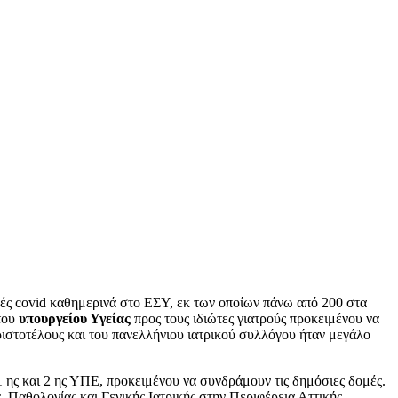
γές covid καθημερινά στο ΕΣΥ, εκ των οποίων πάνω από 200 στα
 του
υπουργείου Υγείας
προς τους ιδιώτες γιατρούς προκειμένου να
ιστοτέλους και του πανελλήνιου ιατρικού συλλόγου ήταν μεγάλο
 ης και 2 ης ΥΠΕ, προκειμένου να συνδράμουν τις δημόσιες δομές.
 Παθολογίας και Γενικής Ιατρικής στην Περιφέρεια Αττικής.