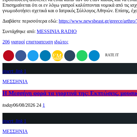
Επισημαίνεται ότι οι εν λόγω γιατροί καλύπτονται νομικά από τις ισ
γνωμοδοτήσει σχετικά και ο Ιατρικός Σύλλογος Αθηνών. Επίσης, έχου
Διαβάστε περισσότερα εδώ:
https://www.newsbeast.gr/greece/arthro/7
Συντάχθηκε από:
MESSINIA RADIO
206
γιατροί
επιστρατευση
ιδιώτες
EMAIL
RATE IT
insert_link
1
ΜΕΣΣΗΝΙΑ
Η Μεσσήνη φορά τα γιορτινά της: Εκπτώσεις, μουσι
today
06/08/2026
24
1
insert_link
1
ΜΕΣΣΗΝΙΑ