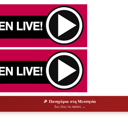
🎉 Πανηγύρια στη Μεσσηνία
Δες όλες τις αφίσες →