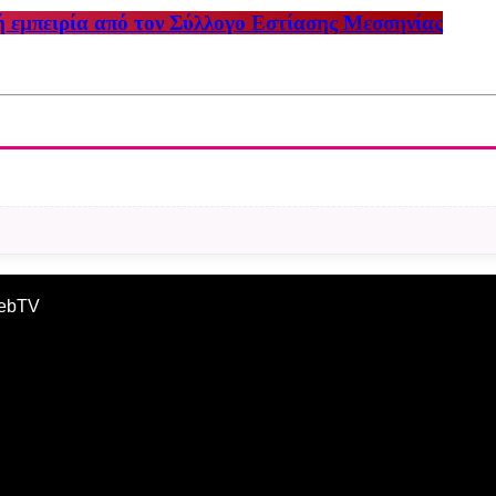
ή εμπειρία από τον Σύλλογο Εστίασης Μεσσηνίας
WebTV