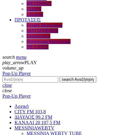
ΜΕΣΣΗΝΙΑ
ΖΩΔΙΑ
Lifestyle
ΠΡΟΤΑΣΕΙΣ
Events Μεσσηνίας
ΔΙΑΓΩΝΙΣΜΟΙ
Εκδηλώσεις
Πανηγύρια Μεσσηνίας
ΠΕΛΑΤΕΣ
search
menu
play_arrow
PLAY
volume_up
Pop-Up Player
search
Αναζήτηση
close
close
Pop-Up Player
Αρχική
CITY FM 103,8
ΔΙΑΥΛΟΣ 99.2 FM
ΚΑΝΑΛΙ 20 107,5 FM
MESSINIAWEBTV
MESSINIA WEBTV TUBE