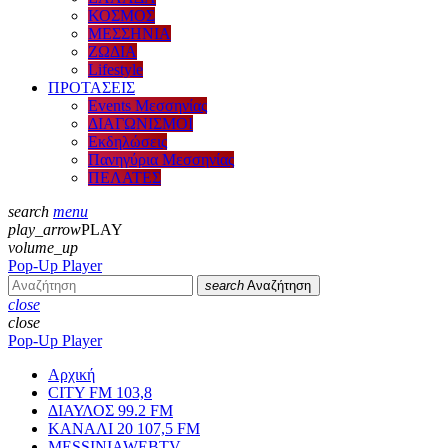
ΚΟΣΜΟΣ
ΜΕΣΣΗΝΙΑ
ΖΩΔΙΑ
Lifestyle
ΠΡΟΤΑΣΕΙΣ
Events Μεσσηνίας
ΔΙΑΓΩΝΙΣΜΟΙ
Εκδηλώσεις
Πανηγύρια Μεσσηνίας
ΠΕΛΑΤΕΣ
search
menu
play_arrow
PLAY
volume_up
Pop-Up Player
search
Αναζήτηση
close
close
Pop-Up Player
Αρχική
CITY FM 103,8
ΔΙΑΥΛΟΣ 99.2 FM
ΚΑΝΑΛΙ 20 107,5 FM
MESSINIAWEBTV