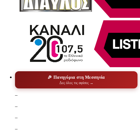
🎉 Πανηγύρια στη Μεσσηνία
Δες όλες τις αφίσες →
–
–
–
–
–