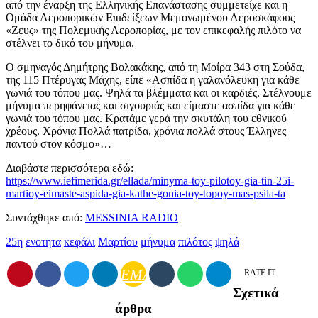
από την έναρξη της Ελληνικής Επανάστασης συμμετείχε και η
Ομάδα Αεροπορικών Επιδείξεων Μεμονωμένου Αεροσκάφους
«Ζευς» της Πολεμικής Αεροπορίας, με τον επικεφαλής πιλότο να
στέλνει το δικό του μήνυμα.
Ο σμηναγός Δημήτρης Βολακάκης, από τη Μοίρα 343 στη Σούδα,
της 115 Πτέρυγας Μάχης, είπε «Ασπίδα η γαλανόλευκη για κάθε
γωνιά του τόπου μας. Ψηλά τα βλέμματα και οι καρδιές. Στέλνουμε
μήνυμα περηφάνειας και σιγουριάς και είμαστε ασπίδα για κάθε
γωνιά του τόπου μας. Κρατάμε γερά την σκυτάλη του εθνικού
χρέους. Χρόνια Πολλά πατρίδα, χρόνια πολλά στους Έλληνες
παντού στον κόσμο»…
Διαβάστε περισσότερα εδώ:
https://www.iefimerida.gr/ellada/minyma-toy-pilotoy-gia-tin-25i-
martioy-eimaste-aspida-gia-kathe-gonia-toy-topoy-mas-psila-ta
Συντάχθηκε από:
MESSINIA RADIO
25η
ενοτητα
κεφάλι
Μαρτίου
μήνυμα
πιλότος
ψηλά
EMAIL
RATE IT
Σχετικά
άρθρα