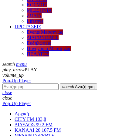
ΚΟΣΜΟΣ
ΜΕΣΣΗΝΙΑ
ΖΩΔΙΑ
Lifestyle
ΠΡΟΤΑΣΕΙΣ
Events Μεσσηνίας
ΔΙΑΓΩΝΙΣΜΟΙ
Εκδηλώσεις
Πανηγύρια Μεσσηνίας
ΠΕΛΑΤΕΣ
search
menu
play_arrow
PLAY
volume_up
Pop-Up Player
search
Αναζήτηση
close
close
Pop-Up Player
Αρχική
CITY FM 103,8
ΔΙΑΥΛΟΣ 99.2 FM
ΚΑΝΑΛΙ 20 107,5 FM
MESSINIAWEBTV