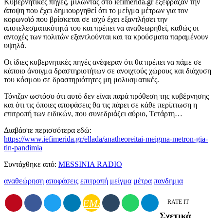
Κυβερνητικές πηγές, μιλώντας στο iefimerida.gr εξέφραζαν την
άποψη που έχει δημιουργηθεί ότι το μείγμα μέτρων για τον
κορωνοϊό που βρίσκεται σε ισχύ έχει εξαντλήσει την
αποτελεσματικότητά του και πρέπει να αναθεωρηθεί, καθώς οι
αντοχές των πολιτών εξαντλούνται και τα κρούσματα παραμένουν
υψηλά.
Οι ίδιες κυβερνητικές πηγές ανέφεραν ότι θα πρέπει να πάμε σε
κάποιο άνοιγμα δραστηριοτήτων σε ανοιχτούς χώρους και διάχυση
του κόσμου σε δραστηριότητες μη μολυσματικές.
Τόνιζαν ωστόσο ότι αυτό δεν είναι παρά πρόθεση της κυβέρνησης
και ότι τις όποιες αποφάσεις θα τις πάρει σε κάθε περίπτωση η
επιτροπή των ειδικών, που συνεδριάζει αύριο, Τετάρτη…
Διαβάστε περισσότερα εδώ:
https://www.iefimerida.gr/ellada/anatheoreitai-meigma-metron-gia-
tin-pandimia
Συντάχθηκε από:
MESSINIA RADIO
αναθεώρηση
αποφάσεις
επιτροπή
μείγμα
μέτρα
πανδημια
EMAIL
RATE IT
Σχετικά