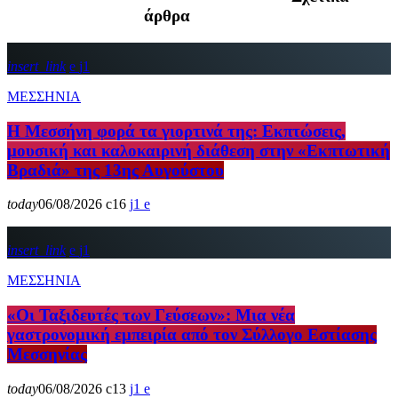
άρθρα
insert_link
1
ΜΕΣΣΗΝΙΑ
Η Μεσσήνη φορά τα γιορτινά της: Εκπτώσεις,
μουσική και καλοκαιρινή διάθεση στην «Εκπτωτική
Βραδιά» της 13ης Αυγούστου
today
06/08/2026
16
1
insert_link
1
ΜΕΣΣΗΝΙΑ
«Οι Ταξιδευτές των Γεύσεων»: Μια νέα
γαστρονομική εμπειρία από τον Σύλλογο Εστίασης
Μεσσηνίας
today
06/08/2026
13
1