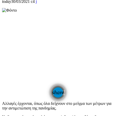
today
30/03/2021
4
email
share
Αλλαγές έρχονται, όπως όλα δείχνουν στο μείγμα των μέτρων για
την αντιμετώπιση της πανδημίας.