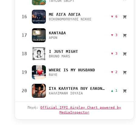
TAYLOR SWIFT
ΜΕ ΛΙΓΑ ΛΟΓΙΑ
16
▼ 6
ΟΙΚΟΝΟΜΟΠΟΥΛΟΣ ΝΙΚΟΣ
ΚΑΝΤΑΔΑ
17
▼ 3
APON
I JUST MIGHT
18
▼ 3
BRUNO MARS
WHERE IS MY HUSBAND
19
▼ 2
RAYE
ΣΤΑ ΚΑΛΥΤΕΡΑ ΠΟΥ ΕΛΚΟΝΤΑΙ
20
▲ 1
ΚΑΛΛΙΜΑΝΗ ΙΟΥΛΙΑ
Πηγή:
Official IFPI Airplay Chart powered by
MediaInspector