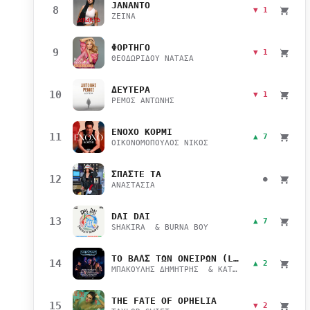
JANANTO
8
▼ 1
ZEINA
ΦΟΡΤΗΓΟ
9
▼ 1
ΘΕΟΔΩΡΙΔΟΥ ΝΑΤΑΣΑ
ΔΕΥΤΕΡΑ
10
▼ 1
ΡΕΜΟΣ ΑΝΤΩΝΗΣ
ΕΝΟΧΟ ΚΟΡΜΙ
11
▲ 7
ΟΙΚΟΝΟΜΟΠΟΥΛΟΣ ΝΙΚΟΣ
ΣΠΑΣΤΕ ΤΑ
12
●
ΑΝΑΣΤΑΣΙΑ
DAI DAI
13
▲ 7
SHAKIRA & BURNA BOY
ΤΟ ΒΑΛΣ ΤΩΝ ΟΝΕΙΡΩΝ (LIVE)
14
▲ 2
ΜΠΑΚΟΥΛΗΣ ΔΗΜΗΤΡΗΣ & ΚΑΤΣΙΜΙΧΑ ΜΑΡΙΑΝΑ
THE FATE OF OPHELIA
15
▼ 2