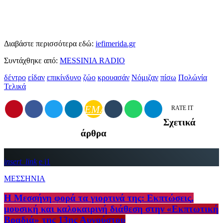
Διαβάστε περισσότερα εδώ:
iefimerida.gr
Συντάχθηκε από:
MESSINIA RADIO
δέντρο
είδαν
επικίνδυνο
ζώο
κρουασάν
Νόμιζαν
πίσω
Πολώνία
Τελικά
EMAIL
RATE IT
Σχετικά
άρθρα
insert_link
1
ΜΕΣΣΗΝΙΑ
Η Μεσσήνη φορά τα γιορτινά της: Εκπτώσεις,
μουσική και καλοκαιρινή διάθεση στην «Εκπτωτική
Βραδιά» της 13ης Αυγούστου