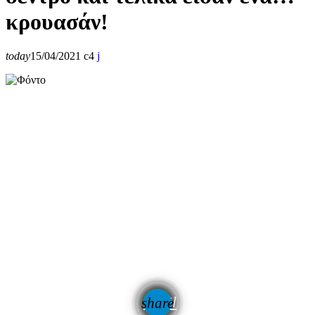
κρουασάν!
today
15/04/2021
4
email
share