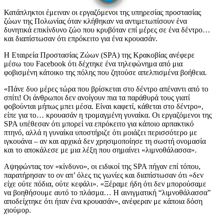
Κατάπληκτοι έμειναν οι εργαζόμενοι της υπηρεσίας προστασίας
ζώων της Πολωνίας όταν κλήθηκαν να αντιμετωπίσουν ένα
δυνητικά επικίνδυνο ζώο που κρυβόταν επί μέρες σε ένα δέντρο…
και διαπίστωσαν ότι επρόκειτο για ένα κρουασάν.
Η Εταιρεία Προστασίας Ζώων (SPA) της Κρακοβίας ανέφερε
μέσω του Facebook ότι δέχτηκε ένα τηλεφώνημα από μια
φοβισμένη κάτοικο της πόλης που ζητούσε απελπισμένα βοήθεια.
«Πάνε δυο μέρες τώρα που βρίσκεται στο δέντρο απέναντι από το
σπίτι! Οι άνθρωποι δεν ανοίγουν πια τα παράθυρά τους γιατί
φοβούνται μήπως μπει μέσα. Είναι καφετί, κάθεται στο δέντρο»,
είπε για το… κρουασάν η τρομαγμένη γυναίκα. Οι εργαζόμενοι της
SPA υπέθεσαν ότι μπορεί να επρόκειτο για κάποιο αρπακτικό
πτηνό, αλλά η γυναίκα υποστήριζε ότι μοιάζει περισσότερο με
ιγκουάνα – αν και αρχικά δεν χρησιμοποίησε τη σωστή ονομασία
και το αποκάλεσε με μια λέξη που σημαίνει «λιμνοθάλασσα».
Αψηφώντας τον «κίνδυνο», οι ειδικοί της SPA πήγαν επί τόπου,
παρατήρησαν το ον απ’ όλες τις γωνίες και διαπίστωσαν ότι «δεν
είχε ούτε πόδια, ούτε κεφάλι». «Ξέραμε ήδη ότι δεν μπορούσαμε
να βοηθήσουμε αυτό το πλάσμα… Η αινιγματική “λιμνοθάλασσα”
αποδείχτηκε ότι ήταν ένα κρουασάν», ανέφεραν με κάποια δόση
χιούμορ.