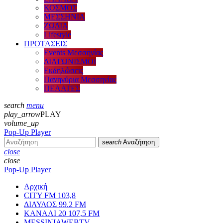
ΚΟΣΜΟΣ
ΜΕΣΣΗΝΙΑ
ΖΩΔΙΑ
Lifestyle
ΠΡΟΤΑΣΕΙΣ
Events Μεσσηνίας
ΔΙΑΓΩΝΙΣΜΟΙ
Εκδηλώσεις
Πανηγύρια Μεσσηνίας
ΠΕΛΑΤΕΣ
search
menu
play_arrow
PLAY
volume_up
Pop-Up Player
search
Αναζήτηση
close
close
Pop-Up Player
Αρχική
CITY FM 103,8
ΔΙΑΥΛΟΣ 99.2 FM
ΚΑΝΑΛΙ 20 107,5 FM
MESSINIAWEBTV