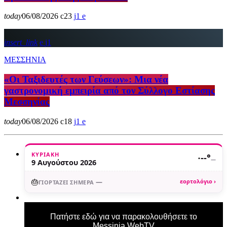
today
06/08/2026
23
1
insert_link
1
ΜΕΣΣΗΝΙΑ
«Οι Ταξιδευτές των Γεύσεων»: Μια νέα
γαστρονομική εμπειρία από τον Σύλλογο Εστίασης
Μεσσηνίας
today
06/08/2026
18
1
ΚΥΡΙΑΚΉ
·
--°
—
9 Αυγούστου 2026
🎂
—
εορτολόγιο ›
ΓΙΟΡΤΆΖΕΙ ΣΉΜΕΡΑ
Πατήστε εδώ για να παρακολουθήσετε το
Messinia WebTV