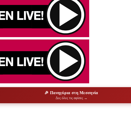
🎉 Πανηγύρια στη Μεσσηνία
Δες όλες τις αφίσες →