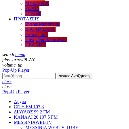
ΜΕΣΣΗΝΙΑ
ΖΩΔΙΑ
Lifestyle
ΠΡΟΤΑΣΕΙΣ
Events Μεσσηνίας
ΔΙΑΓΩΝΙΣΜΟΙ
Εκδηλώσεις
Πανηγύρια Μεσσηνίας
ΠΕΛΑΤΕΣ
search
menu
play_arrow
PLAY
volume_up
Pop-Up Player
search
Αναζήτηση
close
close
Pop-Up Player
Αρχική
CITY FM 103,8
ΔΙΑΥΛΟΣ 99.2 FM
ΚΑΝΑΛΙ 20 107,5 FM
MESSINIAWEBTV
MESSINIA WEBTV TUBE