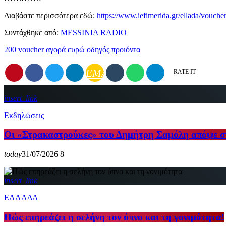
Διαβάστε περισσότερα εδώ:
https://www.iefimerida.gr/ellada/vouch
Συντάχθηκε από:
MESSINIA RADIO
200
voucher
αγορά
ευρώ
οδηγός
προιόντα
EMAIL
RATE IT
insert_link
Εκδηλώσεις
Οι «Στρακαστρούκες» του Δημήτρη Σαμόλη απόψε 
today
31/07/2026
8
insert_link
ΕΛΛΑΔΑ
Πώς επηρεάζει η σελήνη τον ύπνο και τη γονιμότητα!