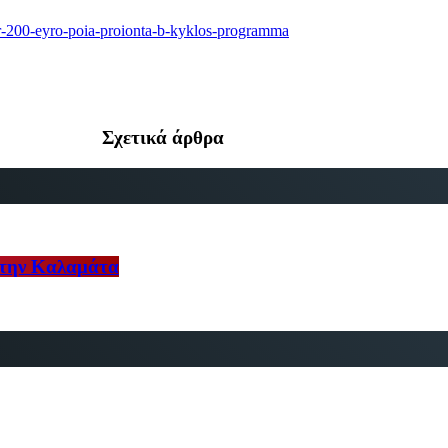
er-200-eyro-poia-proionta-b-kyklos-programma
Σχετικά άρθρα
στην Καλαμάτα