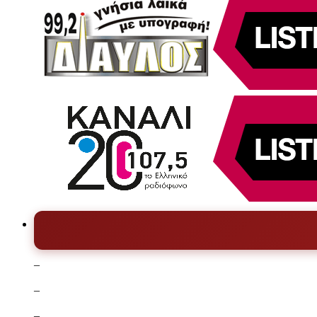
–
–
–