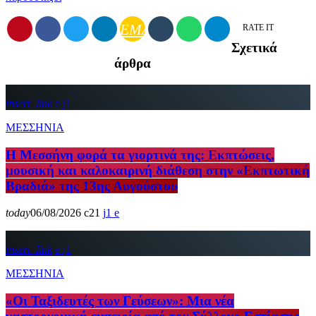
EMAIL
RATE IT
Σχετικά
άρθρα
insert_link
1
ΜΕΣΣΗΝΙΑ
Η Μεσσήνη φορά τα γιορτινά της: Εκπτώσεις,
μουσική και καλοκαιρινή διάθεση στην «Εκπτωτική
Βραδιά» της 13ης Αυγούστου
today
06/08/2026
21
1
insert_link
1
ΜΕΣΣΗΝΙΑ
«Οι Ταξιδευτές των Γεύσεων»: Μια νέα