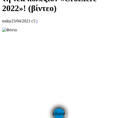
2022»! (βίντεο)
today
23/04/2021
5
email
share