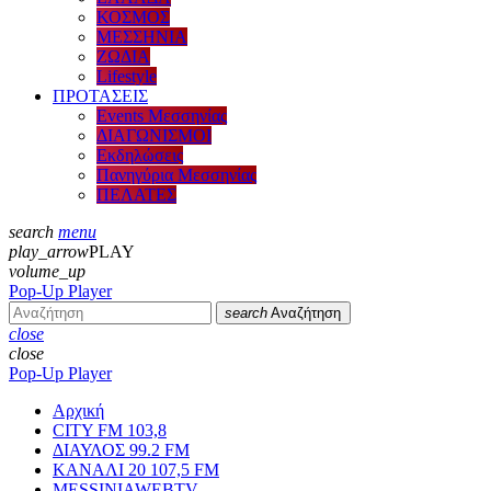
ΚΟΣΜΟΣ
ΜΕΣΣΗΝΙΑ
ΖΩΔΙΑ
Lifestyle
ΠΡΟΤΑΣΕΙΣ
Events Μεσσηνίας
ΔΙΑΓΩΝΙΣΜΟΙ
Εκδηλώσεις
Πανηγύρια Μεσσηνίας
ΠΕΛΑΤΕΣ
search
menu
play_arrow
PLAY
volume_up
Pop-Up Player
search
Αναζήτηση
close
close
Pop-Up Player
Αρχική
CITY FM 103,8
ΔΙΑΥΛΟΣ 99.2 FM
ΚΑΝΑΛΙ 20 107,5 FM
MESSINIAWEBTV