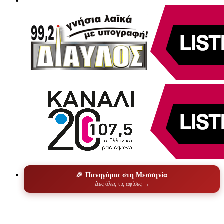
🎉 Πανηγύρια στη Μεσσηνία
Δες όλες τις αφίσες →
–
–