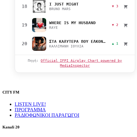
I JUST MIGHT
18
▼ 3
BRUNO MARS
WHERE IS MY HUSBAND
19
▼ 2
RAYE
ΣΤΑ ΚΑΛΥΤΕΡΑ ΠΟΥ ΕΛΚΟΝΤΑΙ
20
▲ 1
ΚΑΛΛΙΜΑΝΗ ΙΟΥΛΙΑ
Πηγή:
Official IFPI Airplay Chart powered by
MediaInspector
CITY FM
LISTEN LIVE!
ΠΡΟΓΡΑΜΜΑ
ΡΑΔΙΟΦΩΝΙΚΟΙ ΠΑΡΑΓΩΓΟΙ
Kanali 20