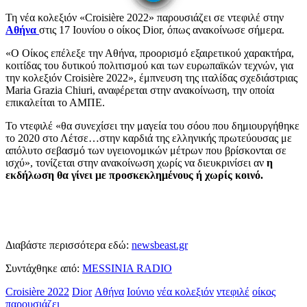
Τη νέα κολεξιόν «Croisière 2022» παρουσιάζει σε ντεφιλέ στην
Αθήνα
στις 17 Ιουνίου ο οίκος Dior, όπως ανακοίνωσε σήμερα.
«Ο Οίκος επέλεξε την Αθήνα, προορισμό εξαιρετικού χαρακτήρα,
κοιτίδας του δυτικού πολιτισμού και των ευρωπαϊκών τεχνών, για
την κολεξιόν Croisière 2022», έμπνευση της ιταλίδας σχεδιάστριας
Maria Grazia Chiuri, αναφέρεται στην ανακοίνωση, την οποία
επικαλείται το ΑΜΠΕ.
Το ντεφιλέ «θα συνεχίσει την μαγεία του σόου που δημιουργήθηκε
το 2020 στο Λέτσε…στην καρδιά της ελληνικής πρωτεύουσας με
απόλυτο σεβασμό των υγειονομικών μέτρων που βρίσκονται σε
ισχύ», τονίζεται στην ανακοίνωση χωρίς να διευκρινίσει αν
η
εκδήλωση θα γίνει με προσκεκλημένους ή χωρίς κοινό.
Διαβάστε περισσότερα εδώ:
newsbeast.gr
Συντάχθηκε από:
MESSINIA RADIO
Croisière 2022
Dior
Αθήνα
Ιούνιο
νέα κολεξιόν
ντεφιλέ
οίκος
παρουσιάζει