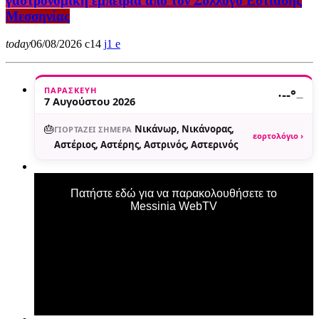
γαστρονομική εμπειρία από τον Σύλλογο Εστίασης
Μεσσηνίας
today
06/08/2026
14
1
ΠΑΡΑΣΚΕΥΉ
·
--°
—
7 Αυγούστου 2026
🎂
Νικάνωρ, Νικάνορας,
ΓΙΟΡΤΆΖΕΙ ΣΉΜΕΡΑ
εορτολόγιο ›
Αστέριος, Αστέρης, Αστρινός, Αστερινός
Πατήστε εδώ για να παρακολουθήσετε το
Messinia WebTV