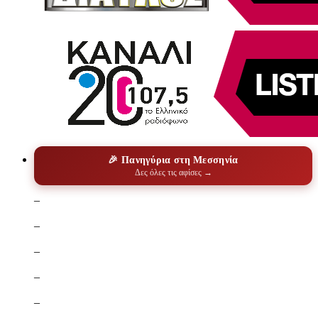
🎉 Πανηγύρια στη Μεσσηνία
Δες όλες τις αφίσες →
–
–
–
–
–