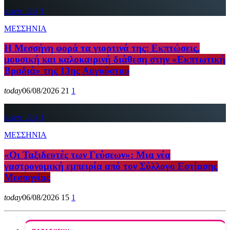
insert_link
1
ΜΕΣΣΗΝΙΑ
Η Μεσσήνη φορά τα γιορτινά της: Εκπτώσεις,
μουσική και καλοκαιρινή διάθεση στην «Εκπτωτική
Βραδιά» της 13ης Αυγούστου
today
06/08/2026
21
1
insert_link
1
ΜΕΣΣΗΝΙΑ
«Οι Ταξιδευτές των Γεύσεων»: Μια νέα
γαστρονομική εμπειρία από τον Σύλλογο Εστίασης
Μεσσηνίας
today
06/08/2026
15
1