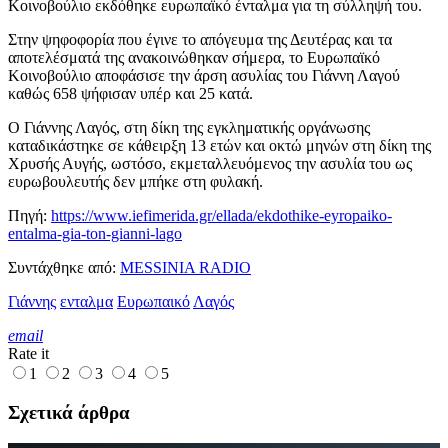
Κοινοβούλιο εκδόθηκε ευρωπαϊκό ένταλμα για τη σύλληψή του.
Στην ψηφοφορία που έγινε το απόγευμα της Δευτέρας και τα
αποτελέσματά της ανακοινώθηκαν σήμερα, το Ευρωπαϊκό
Κοινοβούλιο αποφάσισε την άρση ασυλίας του Γιάννη Λαγού
καθώς 658 ψήφισαν υπέρ και 25 κατά.
Ο Γιάννης Λαγός, στη δίκη της εγκληματικής οργάνωσης
καταδικάστηκε σε κάθειρξη 13 ετών και οκτώ μηνών στη δίκη της
Χρυσής Αυγής, ωστόσο, εκμεταλλευόμενος την ασυλία του ως
ευρωβουλευτής δεν μπήκε στη φυλακή.
Πηγή:
https://www.iefimerida.gr/ellada/ekdothike-eyropaiko-
entalma-gia-ton-gianni-lago
Συντάχθηκε από:
MESSINIA RADIO
Γιάννης
ενταλμα
Ευρωπαικό
Λαγός
email
Rate it
1
2
3
4
5
Σχετικά άρθρα