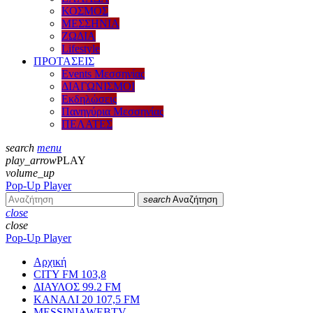
ΚΟΣΜΟΣ
ΜΕΣΣΗΝΙΑ
ΖΩΔΙΑ
Lifestyle
ΠΡΟΤΑΣΕΙΣ
Events Μεσσηνίας
ΔΙΑΓΩΝΙΣΜΟΙ
Εκδηλώσεις
Πανηγύρια Μεσσηνίας
ΠΕΛΑΤΕΣ
search
menu
play_arrow
PLAY
volume_up
Pop-Up Player
search
Αναζήτηση
close
close
Pop-Up Player
Αρχική
CITY FM 103,8
ΔΙΑΥΛΟΣ 99.2 FM
ΚΑΝΑΛΙ 20 107,5 FM
MESSINIAWEBTV