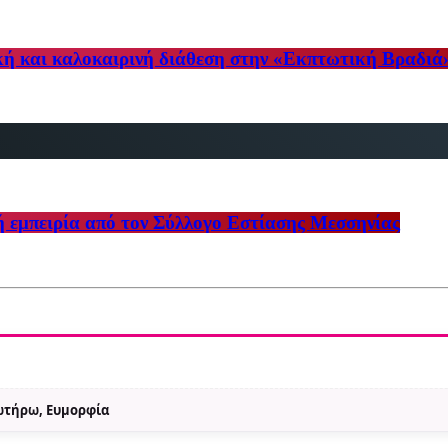
κή και καλοκαιρινή διάθεση στην «Εκπτωτική Βραδιά
ή εμπειρία από τον Σύλλογο Εστίασης Μεσσηνίας
Σωτήρω, Ευμορφία