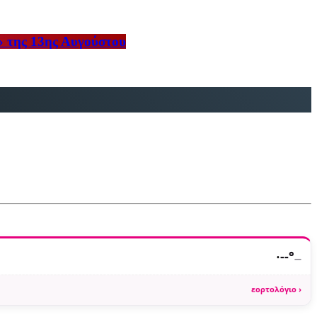
» της 13ης Αυγούστου
·
--°
—
εορτολόγιο ›