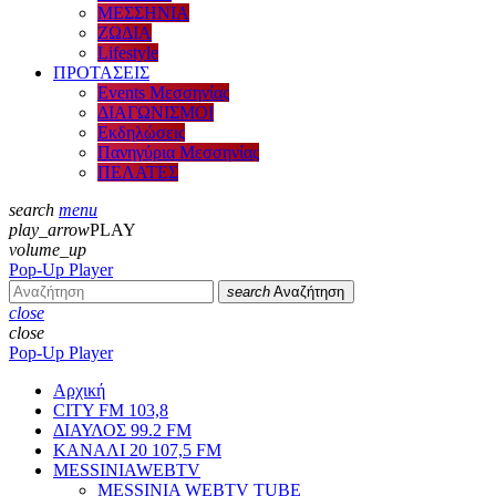
ΜΕΣΣΗΝΙΑ
ΖΩΔΙΑ
Lifestyle
ΠΡΟΤΑΣΕΙΣ
Events Μεσσηνίας
ΔΙΑΓΩΝΙΣΜΟΙ
Εκδηλώσεις
Πανηγύρια Μεσσηνίας
ΠΕΛΑΤΕΣ
search
menu
play_arrow
PLAY
volume_up
Pop-Up Player
search
Αναζήτηση
close
close
Pop-Up Player
Αρχική
CITY FM 103,8
ΔΙΑΥΛΟΣ 99.2 FM
ΚΑΝΑΛΙ 20 107,5 FM
MESSINIAWEBTV
MESSINIA WEBTV TUBE