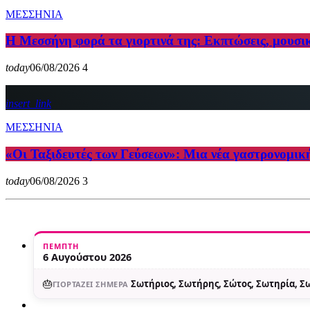
ΜΕΣΣΗΝΙΑ
Η Μεσσήνη φορά τα γιορτινά της: Εκπτώσεις, μουσι
today
06/08/2026
4
insert_link
ΜΕΣΣΗΝΙΑ
«Οι Ταξιδευτές των Γεύσεων»: Μια νέα γαστρονομικ
today
06/08/2026
3
ΠΈΜΠΤΗ
6 Αυγούστου 2026
🎂
Σωτήριος, Σωτήρης, Σώτος, Σωτηρία, 
ΓΙΟΡΤΆΖΕΙ ΣΉΜΕΡΑ