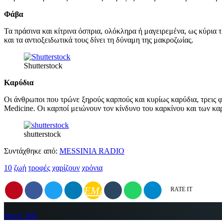
Φάβα
Τα πράσινα και κίτρινα όσπρια, ολόκληρα ή μαγειρεμένα, ως κύρια 
και τα αντιοξειδωτικά τους δίνει τη δύναμη της μακροζωίας.
Shutterstock
Καρύδια
Οι άνθρωποι που τρώνε ξηρούς καρπούς και κυρίως καρύδια, τρει
Medicine. Οι καρποί μειώνουν τον κίνδυνο του καρκίνου και των κ
shutterstock
Συντάχθηκε από:
MESSINIA RADIO
10
ζωή
τροφές
χαρίζουν
χρόνια
EMAIL
RATE IT
insert_link