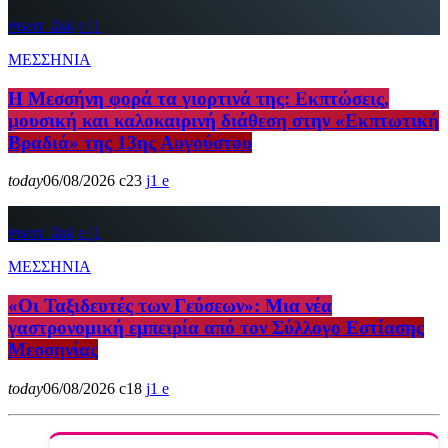
insert_link
1
ΜΕΣΣΗΝΙΑ
Η Μεσσήνη φορά τα γιορτινά της: Εκπτώσεις,
μουσική και καλοκαιρινή διάθεση στην «Εκπτωτική
Βραδιά» της 13ης Αυγούστου
today
06/08/2026
23
1
insert_link
1
ΜΕΣΣΗΝΙΑ
«Οι Ταξιδευτές των Γεύσεων»: Μια νέα
γαστρονομική εμπειρία από τον Σύλλογο Εστίασης
Μεσσηνίας
today
06/08/2026
18
1