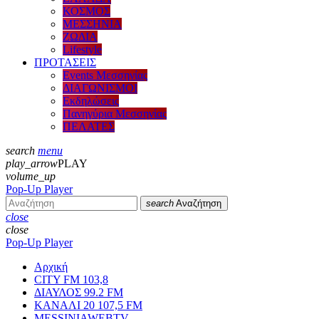
ΚΟΣΜΟΣ
ΜΕΣΣΗΝΙΑ
ΖΩΔΙΑ
Lifestyle
ΠΡΟΤΑΣΕΙΣ
Events Μεσσηνίας
ΔΙΑΓΩΝΙΣΜΟΙ
Εκδηλώσεις
Πανηγύρια Μεσσηνίας
ΠΕΛΑΤΕΣ
search
menu
play_arrow
PLAY
volume_up
Pop-Up Player
search
Αναζήτηση
close
close
Pop-Up Player
Αρχική
CITY FM 103,8
ΔΙΑΥΛΟΣ 99.2 FM
ΚΑΝΑΛΙ 20 107,5 FM
MESSINIAWEBTV