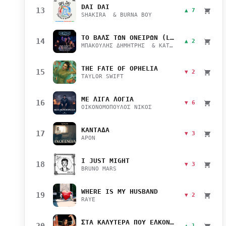
DAI DAI
13
▲ 7
SHAKIRA & BURNA BOY
ΤΟ ΒΑΛΣ ΤΩΝ ΟΝΕΙΡΩΝ (LIVE)
14
▲ 2
ΜΠΑΚΟΥΛΗΣ ΔΗΜΗΤΡΗΣ & ΚΑΤΣΙΜΙΧΑ ΜΑΡΙΑΝΑ
THE FATE OF OPHELIA
15
▼ 2
TAYLOR SWIFT
ΜΕ ΛΙΓΑ ΛΟΓΙΑ
16
▼ 6
ΟΙΚΟΝΟΜΟΠΟΥΛΟΣ ΝΙΚΟΣ
ΚΑΝΤΑΔΑ
17
▼ 3
APON
I JUST MIGHT
18
▼ 3
BRUNO MARS
WHERE IS MY HUSBAND
19
▼ 2
RAYE
ΣΤΑ ΚΑΛΥΤΕΡΑ ΠΟΥ ΕΛΚΟΝΤΑΙ
20
▲ 1