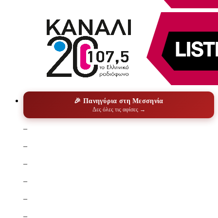
🎉 Πανηγύρια στη Μεσσηνία
Δες όλες τις αφίσες →
–
–
–
–
–
–