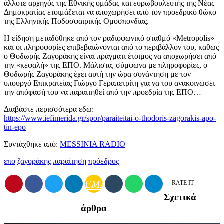
άλλοτε αρχηγός της Εθνικής ομάδας και ευρωβουλευτής της Νέας
Δημοκρατίας ετοιμάζεται να αποχωρήσει από τον προεδρικό θώκο
της Ελληνικής Ποδοσφαιρικής Ομοσπονδίας.
Η είδηση μεταδόθηκε από τον ραδιοφωνικό σταθμό «Metropolis»
και οι πληροφορίες επιβεβαιώνονται από το περιβάλλον του, καθώς
ο Θοδωρής Ζαγοράκης είναι πράγματι έτοιμος να αποχωρήσει από
την «κεφαλή» της ΕΠΟ. Μάλιστα, σύμφωνα με πληροφορίες, ο
Θοδωρής Ζαγοράκης έχει αυτή την ώρα συνάντηση με τον
υπουργό Επικρατείας Γιώργο Γεραπετρίτη για να του ανακοινώσει
την απόφασή του να παραιτηθεί από την προεδρία της ΕΠΟ…
Διαβάστε περισσότερα εδώ:
https://www.iefimerida.gr/spor/paraiteitai-o-thodoris-zagorakis-apo-
tin-epo
Συντάχθηκε από:
MESSINIA RADIO
επο
ζαγοράκης
παραίτηση
πρόεδρος
EMAIL
RATE IT
Σχετικά
άρθρα