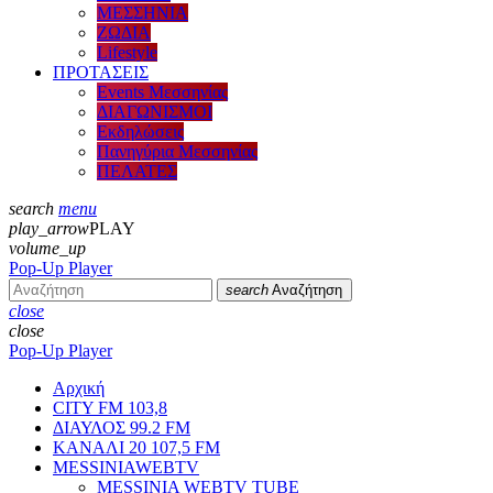
ΜΕΣΣΗΝΙΑ
ΖΩΔΙΑ
Lifestyle
ΠΡΟΤΑΣΕΙΣ
Events Μεσσηνίας
ΔΙΑΓΩΝΙΣΜΟΙ
Εκδηλώσεις
Πανηγύρια Μεσσηνίας
ΠΕΛΑΤΕΣ
search
menu
play_arrow
PLAY
volume_up
Pop-Up Player
search
Αναζήτηση
close
close
Pop-Up Player
Αρχική
CITY FM 103,8
ΔΙΑΥΛΟΣ 99.2 FM
ΚΑΝΑΛΙ 20 107,5 FM
MESSINIAWEBTV
MESSINIA WEBTV TUBE