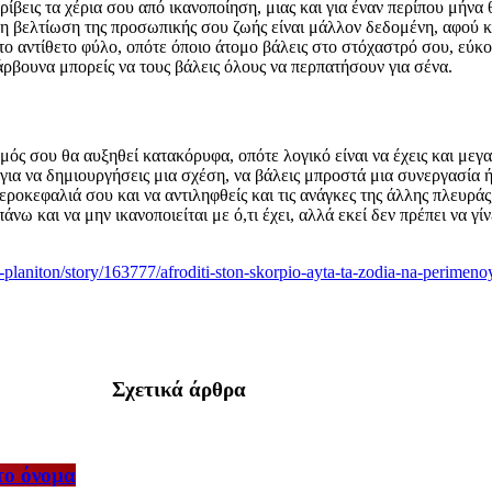
τρίβεις τα χέρια σου από ικανοποίηση, μιας και για έναν περίπου μήνα
 η βελτίωση της προσωπικής σου ζωής είναι μάλλον δεδομένη, αφού καν
 αντίθετο φύλο, οπότε όποιο άτομο βάλεις στο στόχαστρό σου, εύκολα
άρβουνα μπορείς να τους βάλεις όλους να περπατήσουν για σένα.
σμός
σου θα αυξηθεί κατακόρυφα, οπότε λογικό είναι να έχεις και μεγ
ή για να δημιουργήσεις μια σχέση, να βάλεις μπροστά μια συνεργασία 
εροκεφαλιά σου και να αντιληφθείς και τις ανάγκες της άλλης πλευράς
απάνω και να μην ικανοποιείται με ό,τι έχει, αλλά εκεί δεν πρέπει να
s-planiton/story/163777/afroditi-ston-skorpio-ayta-ta-zodia-na-perimen
Σχετικά άρθρα
το όνομα