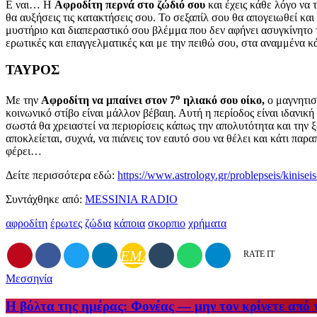
Ε ναι… Η
Αφροδίτη περνά στο ζώδιό σου
και έχεις κάθε λόγο να 
θα αυξήσεις τις κατακτήσεις σου. Το σεξαπίλ σου θα απογειωθεί και
μυστήριο και διαπεραστικό σου βλέμμα που δεν αφήνει ασυγκίνητο το
ερωτικές και επαγγελματικές και με την πειθώ σου, στα αναμμένα κ
ΤΑΥΡΟΣ
ο
Με την
Αφροδίτη να μπαίνει στον 7
ηλιακό σου οίκο,
ο μαγνητι
κοινωνικό στίβο είναι μάλλον βέβαιη. Αυτή η περίοδος είναι ιδανικ
σωστά θα χρειαστεί να περιορίσεις κάπως την απολυτότητα και την ξ
αποκλείεται, συχνά, να πιάνεις τον εαυτό σου να θέλει και κάτι παρ
φέρει…
Δείτε περισσότερα εδώ:
https://www.astrology.gr/problepseis/kinisei
Συντάχθηκε από:
MESSINIA RADIO
αφροδίτη
έρωτες
ζώδια
κάποια
σκορπιο
χρήματα
EMAIL
RATE IT
Μεσσηνία
Η βόλτα της ημέρας: Φονέας — μην τον κρίνετε από 