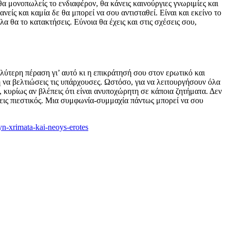
 θα μονοπωλείς το ενδιαφέρον, θα κάνεις καινούργιες γνωριμίες και
είς και καμία δε θα μπορεί να σου αντισταθεί. Είναι και εκείνο το
 θα το κατακτήσεις. Εύνοια θα έχεις και στις σχέσεις σου,
αλύτερη πέραση γι’ αυτό κι η επικράτησή σου στον ερωτικό και
ή να βελτιώσεις τις υπάρχουσες. Ωστόσο, για να λειτουργήσουν όλα
, κυρίως αν βλέπεις ότι είναι ανυποχώρητη σε κάποια ζητήματα. Δεν
 γίνεις πιεστικός. Μια συμφωνία-συμμαχία πάντως μπορεί να σου
oyn-xrimata-kai-neoys-erotes