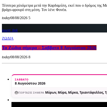
Τέσσερα χιλιόμετρα μετά την Καρδαμύλη, εκεί που ο δρόμος της Μά
βράχο-φρουρό στη μέση. Τον λένε Φονέα.
today
08/08/2026
5
insert_link
ΖΩΔΙΑ
Τα Ζώδια σήμερα – Σάββατο 8 Αυγούστου 2026
today
08/08/2026
8
ΣΆΒΒΑΤΟ
8 Αυγούστου 2026
🎂
Μύρων, Μύρα, Μίρκα, Τριαντάφυλλος, 
ΓΙΟΡΤΆΖΕΙ ΣΉΜΕΡΑ