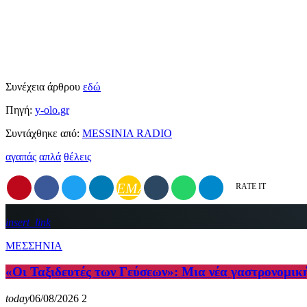
Συνέχεια άρθρου
εδώ
Πηγή:
y-olo.gr
Συντάχθηκε από:
MESSINIA RADIO
αγαπάς
απλά
θέλεις
EMAIL
RATE IT
insert_link
ΜΕΣΣΗΝΙΑ
«Οι Ταξιδευτές των Γεύσεων»: Μια νέα γαστρονομικ
today
06/08/2026
2