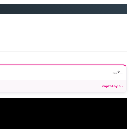
·
--°
—
εορτολόγιο ›