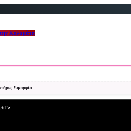
στην Καλαμάτα
Σωτήρω, Ευμορφία
WebTV