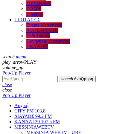
ΜΕΣΣΗΝΙΑ
ΖΩΔΙΑ
Lifestyle
ΠΡΟΤΑΣΕΙΣ
Events Μεσσηνίας
ΔΙΑΓΩΝΙΣΜΟΙ
Εκδηλώσεις
Πανηγύρια Μεσσηνίας
ΠΕΛΑΤΕΣ
search
menu
play_arrow
PLAY
volume_up
Pop-Up Player
search
Αναζήτηση
close
close
Pop-Up Player
Αρχική
CITY FM 103,8
ΔΙΑΥΛΟΣ 99.2 FM
ΚΑΝΑΛΙ 20 107,5 FM
MESSINIAWEBTV
MESSINIA WEBTV TUBE