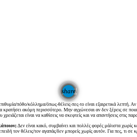
email
share
θυμία/πόθο/κόλλημα/όπως-θέλεις-πες-το είναι εξαιρετικά λεπτή. Αν 
α κρατήσει ακόμη περισσότερο. Μην αγχώνεσαι αν δεν ξέρεις σε ποια 
υ χρειάζεται είναι να καθίσεις να σκεφτείς και να απαντήσεις στις πα
κάποιον;
Δεν είναι κακό, συμβαίνει και πολλές φορές μάλιστα χωρίς κ
επειδή τον θέλεις/τον αγαπάς/δεν μπορείς χωρίς αυτόν. Για πες, τι σε