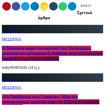
EMAIL
RATE IT
Σχετικά
άρθρα
insert_link
1
ΜΕΣΣΗΝΙΑ
Η Μεσσήνη φορά τα γιορτινά της: Εκπτώσεις,
μουσική και καλοκαιρινή διάθεση στην «Εκπτωτική
Βραδιά» της 13ης Αυγούστου
today
06/08/2026
24
1
insert_link
1
ΜΕΣΣΗΝΙΑ
«Οι Ταξιδευτές των Γεύσεων»: Μια νέα
γαστρονομική εμπειρία από τον Σύλλογο Εστίασης