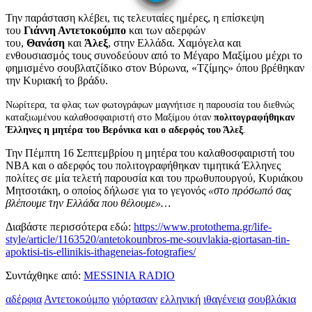
Την παράσταση κλέβει, τις τελευταίες ημέρες, η επίσκεψη
του
Γιάννη Αντετοκούμπο
και των αδερφών
του,
Θανάση
και
Άλεξ
, στην Ελλάδα. Χαμόγελα και
ενθουσιασμός τους συνοδεύουν από το Μέγαρο Μαξίμου μέχρι το
φημισμένο σουβλατζίδικο στον Βύρωνα, «Τζίμης» όπου βρέθηκαν
την Κυριακή το βράδυ.
Νωρίτερα, τα φλας των φωτογράφων μαγνήτισε η παρουσία του διεθνώς
καταξιωμένου καλαθοσφαιριστή στο Μαξίμου όταν
πολιτογραφήθηκαν
Έλληνες η μητέρα του Βερόνικα και ο αδερφός του Άλεξ
.
Την Πέμπτη 16 Σεπτεμβρίου η μητέρα του καλαθοσφαιριστή του
ΝΒΑ και ο αδερφός του πολιτογραφήθηκαν τιμητικά Έλληνες
πολίτες σε μία τελετή παρουσία και του πρωθυπουργού, Κυριάκου
Μητσοτάκη, ο οποίος δήλωσε για το γεγονός
«στο πρόσωπό σας
βλέπουμε την Ελλάδα που θέλουμε»…
Διαβάστε περισσότερα εδώ:
https://www.protothema.gr/life-
style/article/1163520/antetokounbros-me-souvlakia-giortasan-tin-
apoktisi-tis-ellinikis-ithageneias-fotografies/
Συντάχθηκε από:
MESSINIA RADIO
αδέρφια
Αντετοκούμπο
γιόρτασαν
ελληνική
ιθαγένεια
σουβλάκια