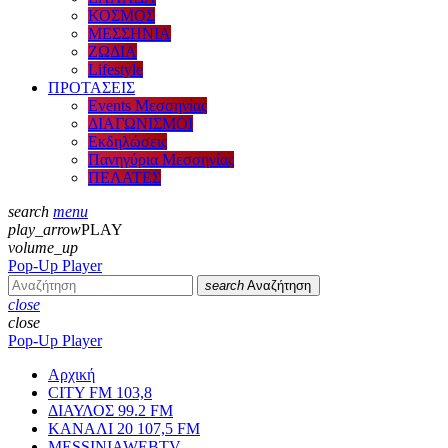
ΚΟΣΜΟΣ
ΜΕΣΣΗΝΙΑ
ΖΩΔΙΑ
Lifestyle
ΠΡΟΤΑΣΕΙΣ
Events Μεσσηνίας
ΔΙΑΓΩΝΙΣΜΟΙ
Εκδηλώσεις
Πανηγύρια Μεσσηνίας
ΠΕΛΑΤΕΣ
search
menu
play_arrow
PLAY
volume_up
Pop-Up Player
search
Αναζήτηση
close
close
Pop-Up Player
Αρχική
CITY FM 103,8
ΔΙΑΥΛΟΣ 99.2 FM
ΚΑΝΑΛΙ 20 107,5 FM
MESSINIAWEBTV