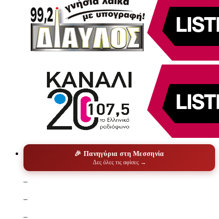
🎉 Πανηγύρια στη Μεσσηνία
Δες όλες τις αφίσες →
–
–
–