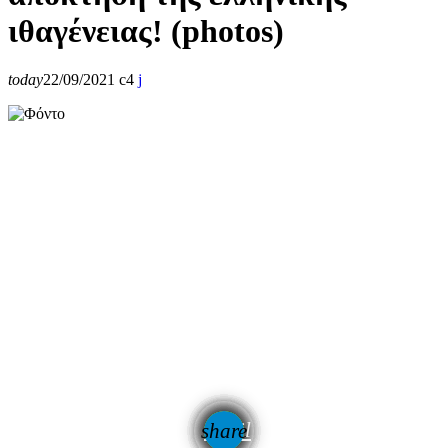
ιθαγένειας! (photos)
today
22/09/2021
4
email
share