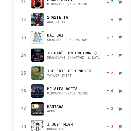
11
▲ 7
ΟΙΚΟΝΟΜΟΠΟΥΛΟΣ ΝΙΚΟΣ
ΣΠΑΣΤΕ ΤΑ
12
●
ΑΝΑΣΤΑΣΙΑ
DAI DAI
13
▲ 7
SHAKIRA & BURNA BOY
ΤΟ ΒΑΛΣ ΤΩΝ ΟΝΕΙΡΩΝ (LIVE)
14
▲ 2
ΜΠΑΚΟΥΛΗΣ ΔΗΜΗΤΡΗΣ & ΚΑΤΣΙΜΙΧΑ ΜΑΡΙΑΝΑ
THE FATE OF OPHELIA
15
▼ 2
TAYLOR SWIFT
ΜΕ ΛΙΓΑ ΛΟΓΙΑ
16
▼ 6
ΟΙΚΟΝΟΜΟΠΟΥΛΟΣ ΝΙΚΟΣ
ΚΑΝΤΑΔΑ
17
▼ 3
APON
I JUST MIGHT
18
▼ 3
BRUNO MARS