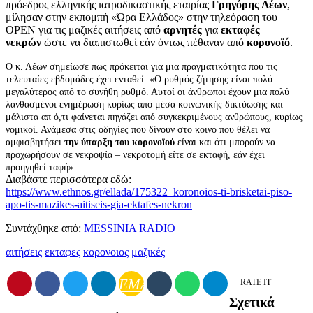
πρόεδρος ελληνικής ιατροδικαστικής εταιρίας
Γρηγόρης Λέων
,
μίλησαν στην εκπομπή «Ώρα Ελλάδος» στην τηλεόραση του
OPEN για τις μαζικές αιτήσεις από
αρνητές
για
εκταφές
νεκρών
ώστε να διαπιστωθεί εάν όντως πέθαναν από
κορονοϊό
.
Ο κ. Λέων σημείωσε πως πρόκειται για μια πραγματικότητα που τις
τελευταίες εβδομάδες έχει ενταθεί. «Ο ρυθμός ζήτησης είναι πολύ
μεγαλύτερος από το συνήθη ρυθμό. Αυτοί οι άνθρωποι έχουν μια πολύ
λανθασμένοι ενημέρωση κυρίως από μέσα κοινωνικής δικτύωσης και
μάλιστα απ ό,τι φαίνεται πηγάζει από συγκεκριμένους ανθρώπους, κυρίως
νομικοί. Ανάμεσα στις οδηγίες που δίνουν στο κοινό που θέλει να
αμφισβητήσει
την ύπαρξη του κορονοϊού
είναι και ότι μπορούν να
προχωρήσουν σε νεκροψία – νεκροτομή είτε σε εκταφή, εάν έχει
προηγηθεί ταφή»…
Διαβάστε περισσότερα εδώ:
https://www.ethnos.gr/ellada/175322_koronoios-ti-brisketai-piso-
apo-tis-mazikes-aitiseis-gia-ektafes-nekron
Συντάχθηκε από:
MESSINIA RADIO
αιτήσεις
εκταφες
κορονοιος
μαζικές
EMAIL
RATE IT
Σχετικά