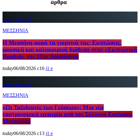
άρθρα
insert_link
1
ΜΕΣΣΗΝΙΑ
Η Μεσσήνη φορά τα γιορτινά της: Εκπτώσεις,
μουσική και καλοκαιρινή διάθεση στην «Εκπτωτική
Βραδιά» της 13ης Αυγούστου
today
06/08/2026
16
1
insert_link
1
ΜΕΣΣΗΝΙΑ
«Οι Ταξιδευτές των Γεύσεων»: Μια νέα
γαστρονομική εμπειρία από τον Σύλλογο Εστίασης
Μεσσηνίας
today
06/08/2026
13
1