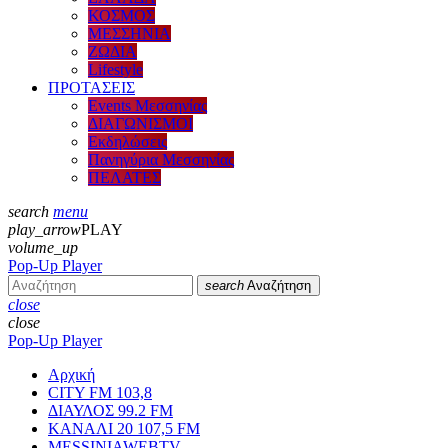
ΚΟΣΜΟΣ
ΜΕΣΣΗΝΙΑ
ΖΩΔΙΑ
Lifestyle
ΠΡΟΤΑΣΕΙΣ
Events Μεσσηνίας
ΔΙΑΓΩΝΙΣΜΟΙ
Εκδηλώσεις
Πανηγύρια Μεσσηνίας
ΠΕΛΑΤΕΣ
search
menu
play_arrow
PLAY
volume_up
Pop-Up Player
search
Αναζήτηση
close
close
Pop-Up Player
Αρχική
CITY FM 103,8
ΔΙΑΥΛΟΣ 99.2 FM
ΚΑΝΑΛΙ 20 107,5 FM
MESSINIAWEBTV