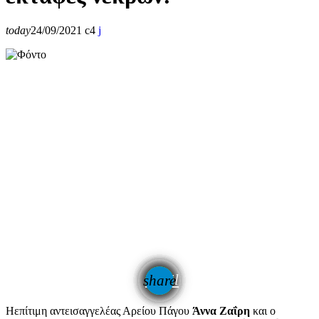
today
24/09/2021
4
email
share
Ηεπίτιμη αντεισαγγελέας Αρείου Πάγου
Άννα Ζαΐρη
και ο