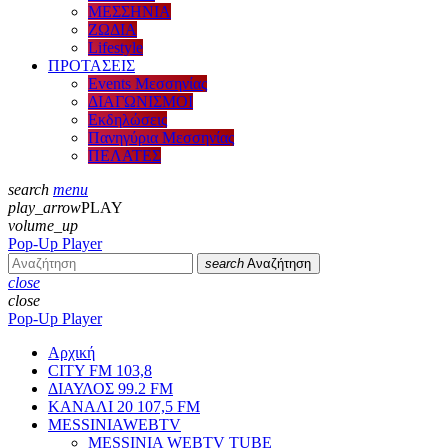
ΜΕΣΣΗΝΙΑ
ΖΩΔΙΑ
Lifestyle
ΠΡΟΤΑΣΕΙΣ
Events Μεσσηνίας
ΔΙΑΓΩΝΙΣΜΟΙ
Εκδηλώσεις
Πανηγύρια Μεσσηνίας
ΠΕΛΑΤΕΣ
search
menu
play_arrow
PLAY
volume_up
Pop-Up Player
search
Αναζήτηση
close
close
Pop-Up Player
Αρχική
CITY FM 103,8
ΔΙΑΥΛΟΣ 99.2 FM
ΚΑΝΑΛΙ 20 107,5 FM
MESSINIAWEBTV
MESSINIA WEBTV TUBE