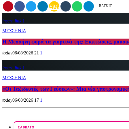
EMAIL
RATE IT
insert_link
1
ΜΕΣΣΗΝΙΑ
Η Μεσσήνη φορά τα γιορτινά της: Εκπτώσεις, μουσι
today
06/08/2026
21
1
insert_link
1
ΜΕΣΣΗΝΙΑ
«Οι Ταξιδευτές των Γεύσεων»: Μια νέα γαστρονομικ
today
06/08/2026
17
1
ΣΆΒΒΑΤΟ