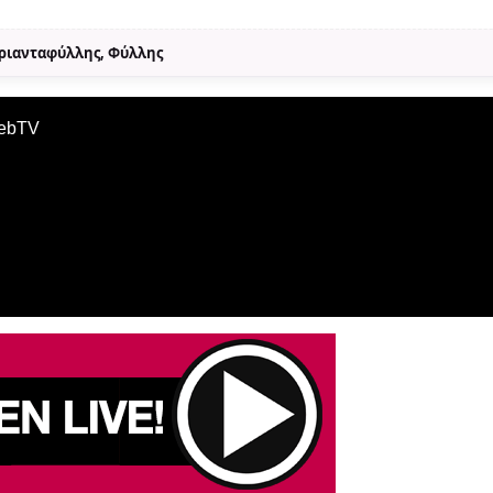
Τριανταφύλλης, Φύλλης
WebTV