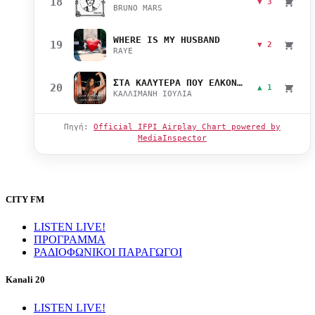
18
▼ 3
BRUNO MARS
WHERE IS MY HUSBAND
19
▼ 2
RAYE
ΣΤΑ ΚΑΛΥΤΕΡΑ ΠΟΥ ΕΛΚΟΝΤΑΙ
20
▲ 1
ΚΑΛΛΙΜΑΝΗ ΙΟΥΛΙΑ
Πηγή:
Official IFPI Airplay Chart powered by
MediaInspector
CITY FM
LISTEN LIVE!
ΠΡΟΓΡΑΜΜΑ
ΡΑΔΙΟΦΩΝΙΚΟΙ ΠΑΡΑΓΩΓΟΙ
Kanali 20
LISTEN LIVE!