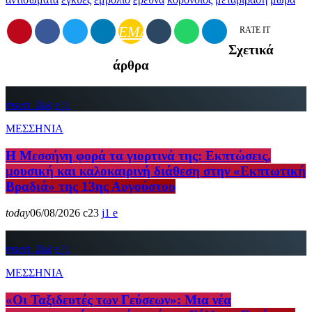
EMAIL
RATE IT
Σχετικά
άρθρα
insert_link
1
ΜΕΣΣΗΝΙΑ
Η Μεσσήνη φορά τα γιορτινά της: Εκπτώσεις,
μουσική και καλοκαιρινή διάθεση στην «Εκπτωτική
Βραδιά» της 13ης Αυγούστου
today
06/08/2026
23
1
insert_link
1
ΜΕΣΣΗΝΙΑ
«Οι Ταξιδευτές των Γεύσεων»: Μια νέα