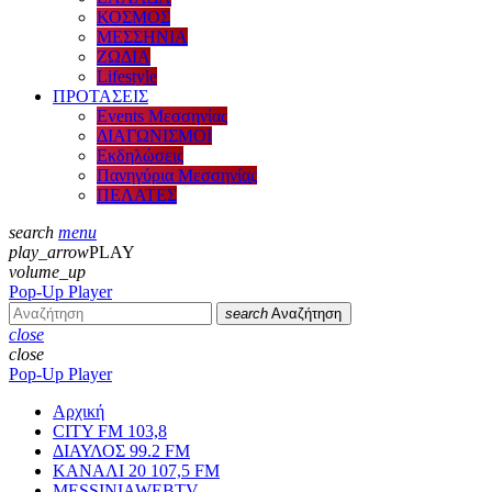
ΚΟΣΜΟΣ
ΜΕΣΣΗΝΙΑ
ΖΩΔΙΑ
Lifestyle
ΠΡΟΤΑΣΕΙΣ
Events Μεσσηνίας
ΔΙΑΓΩΝΙΣΜΟΙ
Εκδηλώσεις
Πανηγύρια Μεσσηνίας
ΠΕΛΑΤΕΣ
search
menu
play_arrow
PLAY
volume_up
Pop-Up Player
search
Αναζήτηση
close
close
Pop-Up Player
Αρχική
CITY FM 103,8
ΔΙΑΥΛΟΣ 99.2 FM
ΚΑΝΑΛΙ 20 107,5 FM
MESSINIAWEBTV