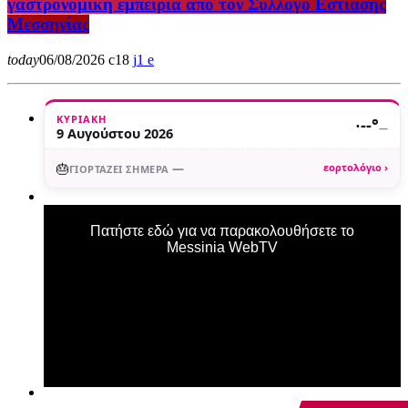
γαστρονομική εμπειρία από τον Σύλλογο Εστίασης
Μεσσηνίας
today
06/08/2026
18
1
ΚΥΡΙΑΚΉ
·
--°
—
9 Αυγούστου 2026
🎂
—
εορτολόγιο ›
ΓΙΟΡΤΆΖΕΙ ΣΉΜΕΡΑ
Πατήστε εδώ για να παρακολουθήσετε το
Messinia WebTV