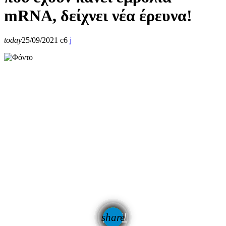
mRNA, δείχνει νέα έρευνα!
today
25/09/2021
6
email
share