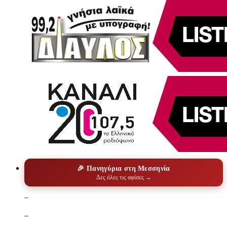
🎉 Πανηγύρια στη Μεσσηνία
Δες όλες τις αφίσες →
–
–