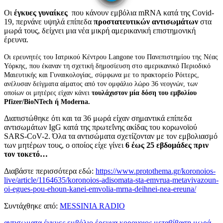
Οι
έγκυες γυναίκες
που κάνουν εμβόλια mRNA κατά της Covid-
19, περνάνε υψηλά επίπεδα
προστατευτικών αντισωμάτων
στα
μωρά τους, δείχνει μια νέα μικρή αμερικανική επιστημονική
έρευνα.
Οι ερευνητές του Ιατρικού Κέντρου Langone του Πανεπιστημίου της Νέας
Υόρκης, που έκαναν τη σχετική δημοσίευση στο αμερικανικό Περιοδικό
Μαιευτικής και Γυναικολογίας, σύμφωνα με το πρακτορείο Ρόιτερς,
ανέλυσαν δείγματα αίματος από τον ομφάλιο λώρο 36 νεογνών, των
οποίων οι μητέρες είχαν κάνει
τουλάχιστον μία δόση του εμβολίου
Pfizer/BioNTech ή Moderna.
Διαπιστώθηκε ότι και τα 36 μωρά είχαν σημαντικά επίπεδα
αντισωμάτων IgG κατά της πρωτεΐνης ακίδας του κορωνοϊού
SARS-CoV-2. Όλα τα αντισώματα σχετίζονταν με τον εμβολιασμό
των μητέρων τους, ο οποίος είχε γίνει
6 έως 25 εβδομάδες πριν
τον τοκετό…
Διαβάστε περισσότερα εδώ:
https://www.protothema.gr/koronoios-
live/article/1164635/koronoios-adisomata-sta-emvrua-metavivazoun-
oi-egues-pou-ehoun-kanei-emvolia-mrna-deihnei-nea-ereuna/
Συντάχθηκε από:
MESSINIA RADIO
αντισωματα
έγκυες
εμβόλιο
έρευνα
κορονοιος
μεταβίβαση
μωρά