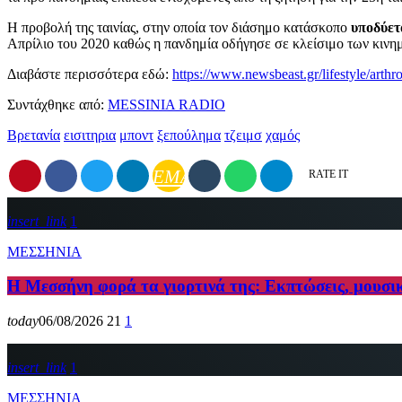
Η προβολή της ταινίας, στην οποία τον διάσημο κατάσκοπο
υποδύετα
Απρίλιο του 2020 καθώς η πανδημία οδήγησε σε κλείσιμο των κι
Διαβάστε περισσότερα εδώ:
https://www.newsbeast.gr/lifestyle/arthro
Συντάχθηκε από:
MESSINIA RADIO
Βρετανία
εισιτηρια
μποντ
ξεπούλημα
τζειμσ
χαμός
EMAIL
RATE IT
insert_link
1
ΜΕΣΣΗΝΙΑ
Η Μεσσήνη φορά τα γιορτινά της: Εκπτώσεις, μουσι
today
06/08/2026
21
1
insert_link
1
ΜΕΣΣΗΝΙΑ