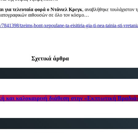
ι για τελευταία φορά ο Ντάνιελ Κρεγκ
, αναβλήθηκε τουλάχιστον τ
νηματογραφικών αιθουσών σε όλο τον κόσμο…
/7841398/tzeims-bont-xepoulane-ta-eisitiria-gia-ti-nea-tainia-sti-vretani
Σχετικά άρθρα
κή και καλοκαιρινή διάθεση στην «Εκπτωτική Βραδιά