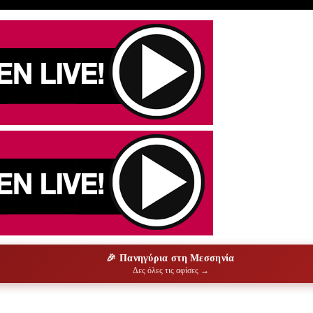
🎉 Πανηγύρια στη Μεσσηνία
Δες όλες τις αφίσες →