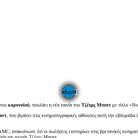
email
share
 του
κορονοϊού
, πουλάει η νέα ταινία του
Τζέιμς Μποντ
με τίτλο «No
οντ
, που βγαίνει στις κινηματογραφικές αίθουσες αυτή την εβδομάδα έ
AMC, ανακοίνωσε ότι οι πωλήσεις εισιτηρίων στις βρετανικές κινημ
ινία της σειράς Τζέιμς Μποντ.