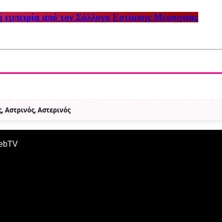
ή εμπειρία από τον Σύλλογο Εστίασης Μεσσηνίας
, Αστρινός, Αστερινός
WebTV