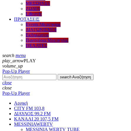
ΜΕΣΣΗΝΙΑ
ΖΩΔΙΑ
Lifestyle
ΠΡΟΤΑΣΕΙΣ
Events Μεσσηνίας
ΔΙΑΓΩΝΙΣΜΟΙ
Εκδηλώσεις
Πανηγύρια Μεσσηνίας
ΠΕΛΑΤΕΣ
search
menu
play_arrow
PLAY
volume_up
Pop-Up Player
search
Αναζήτηση
close
close
Pop-Up Player
Αρχική
CITY FM 103,8
ΔΙΑΥΛΟΣ 99.2 FM
ΚΑΝΑΛΙ 20 107,5 FM
MESSINIAWEBTV
MESSINIA WEBTV TUBE