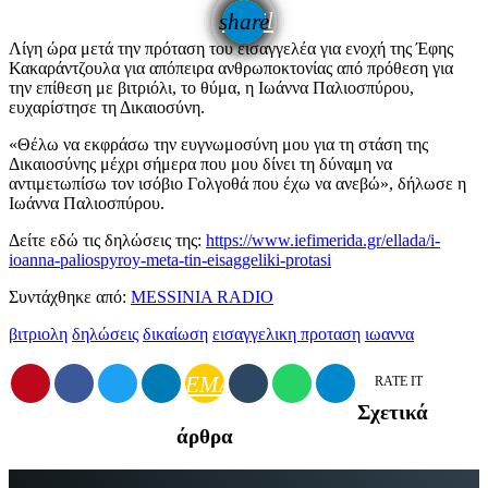
email
share
Λίγη ώρα μετά την πρόταση του εισαγγελέα για ενοχή της Έφης
Κακαράντζουλα για απόπειρα ανθρωποκτονίας από πρόθεση για
την επίθεση με βιτριόλι, το θύμα, η Ιωάννα Παλιοσπύρου,
ευχαρίστησε τη Δικαιοσύνη.
«Θέλω να εκφράσω την ευγνωμοσύνη μου για τη στάση της
Δικαιοσύνης μέχρι σήμερα που μου δίνει τη δύναμη να
αντιμετωπίσω τον ισόβιο Γολγοθά που έχω να ανεβώ», δήλωσε η
Ιωάννα Παλιοσπύρου.
Δείτε εδώ τις δηλώσεις της:
https://www.iefimerida.gr/ellada/i-
ioanna-paliospyroy-meta-tin-eisaggeliki-protasi
Συντάχθηκε από:
MESSINIA RADIO
βιτριολη
δηλώσεις
δικαίωση
εισαγγελικη προταση
ιωαννα
EMAIL
RATE IT
Σχετικά
άρθρα