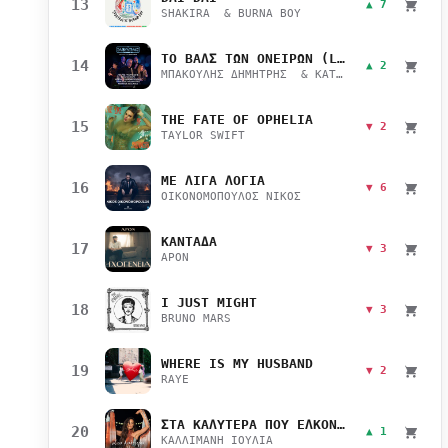
13
▲ 7
SHAKIRA & BURNA BOY
ΤΟ ΒΑΛΣ ΤΩΝ ΟΝΕΙΡΩΝ (LIVE)
14
▲ 2
ΜΠΑΚΟΥΛΗΣ ΔΗΜΗΤΡΗΣ & ΚΑΤΣΙΜΙΧΑ ΜΑΡΙΑΝΑ
THE FATE OF OPHELIA
15
▼ 2
TAYLOR SWIFT
ΜΕ ΛΙΓΑ ΛΟΓΙΑ
16
▼ 6
ΟΙΚΟΝΟΜΟΠΟΥΛΟΣ ΝΙΚΟΣ
ΚΑΝΤΑΔΑ
17
▼ 3
APON
I JUST MIGHT
18
▼ 3
BRUNO MARS
WHERE IS MY HUSBAND
19
▼ 2
RAYE
ΣΤΑ ΚΑΛΥΤΕΡΑ ΠΟΥ ΕΛΚΟΝΤΑΙ
20
▲ 1
ΚΑΛΛΙΜΑΝΗ ΙΟΥΛΙΑ