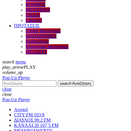
ΚΟΣΜΟΣ
ΜΕΣΣΗΝΙΑ
ΖΩΔΙΑ
Lifestyle
ΠΡΟΤΑΣΕΙΣ
Events Μεσσηνίας
ΔΙΑΓΩΝΙΣΜΟΙ
Εκδηλώσεις
Πανηγύρια Μεσσηνίας
ΠΕΛΑΤΕΣ
search
menu
play_arrow
PLAY
volume_up
Pop-Up Player
search
Αναζήτηση
close
close
Pop-Up Player
Αρχική
CITY FM 103,8
ΔΙΑΥΛΟΣ 99.2 FM
ΚΑΝΑΛΙ 20 107,5 FM
MESSINIAWEBTV