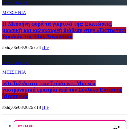
insert_link
1
ΜΕΣΣΗΝΙΑ
Η Μεσσήνη φορά τα γιορτινά της: Εκπτώσεις,
μουσική και καλοκαιρινή διάθεση στην «Εκπτωτική
Βραδιά» της 13ης Αυγούστου
today
06/08/2026
24
1
insert_link
1
ΜΕΣΣΗΝΙΑ
«Οι Ταξιδευτές των Γεύσεων»: Μια νέα
γαστρονομική εμπειρία από τον Σύλλογο Εστίασης
Μεσσηνίας
today
06/08/2026
18
1
ΚΥΡΙΑΚΉ
·
--°
—