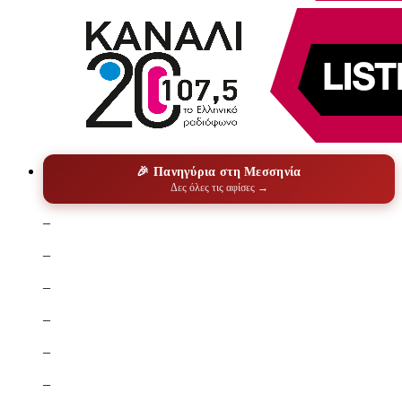
🎉 Πανηγύρια στη Μεσσηνία
Δες όλες τις αφίσες →
–
–
–
–
–
–