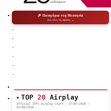
🎉 Πανηγύρια στη Μεσσηνία
Δες όλες τις αφίσες →
–
–
–
–
–
–
TOP
20
Airplay
Official IFPI Airplay Chart — 27/07/2026 –
02/08/2026