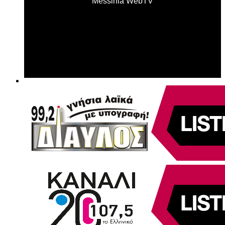
Messinia WebTV