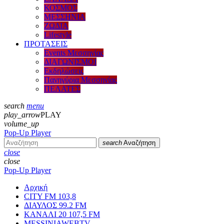
ΚΟΣΜΟΣ
ΜΕΣΣΗΝΙΑ
ΖΩΔΙΑ
Lifestyle
ΠΡΟΤΑΣΕΙΣ
Events Μεσσηνίας
ΔΙΑΓΩΝΙΣΜΟΙ
Εκδηλώσεις
Πανηγύρια Μεσσηνίας
ΠΕΛΑΤΕΣ
search
menu
play_arrow
PLAY
volume_up
Pop-Up Player
search
Αναζήτηση
close
close
Pop-Up Player
Αρχική
CITY FM 103,8
ΔΙΑΥΛΟΣ 99.2 FM
ΚΑΝΑΛΙ 20 107,5 FM
MESSINIAWEBTV