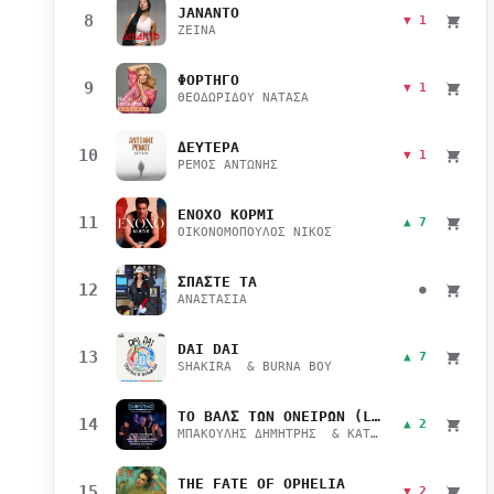
JANANTO
8
▼ 1
ZEINA
ΦΟΡΤΗΓΟ
9
▼ 1
ΘΕΟΔΩΡΙΔΟΥ ΝΑΤΑΣΑ
ΔΕΥΤΕΡΑ
10
▼ 1
ΡΕΜΟΣ ΑΝΤΩΝΗΣ
ΕΝΟΧΟ ΚΟΡΜΙ
11
▲ 7
ΟΙΚΟΝΟΜΟΠΟΥΛΟΣ ΝΙΚΟΣ
ΣΠΑΣΤΕ ΤΑ
12
●
ΑΝΑΣΤΑΣΙΑ
DAI DAI
13
▲ 7
SHAKIRA & BURNA BOY
ΤΟ ΒΑΛΣ ΤΩΝ ΟΝΕΙΡΩΝ (LIVE)
14
▲ 2
ΜΠΑΚΟΥΛΗΣ ΔΗΜΗΤΡΗΣ & ΚΑΤΣΙΜΙΧΑ ΜΑΡΙΑΝΑ
THE FATE OF OPHELIA
15
▼ 2