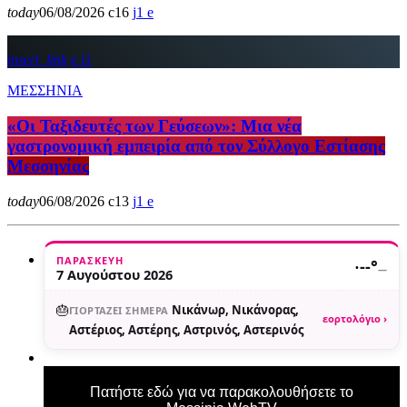
today
06/08/2026
16
1
insert_link
1
ΜΕΣΣΗΝΙΑ
«Οι Ταξιδευτές των Γεύσεων»: Μια νέα
γαστρονομική εμπειρία από τον Σύλλογο Εστίασης
Μεσσηνίας
today
06/08/2026
13
1
ΠΑΡΑΣΚΕΥΉ
·
--°
—
7 Αυγούστου 2026
🎂
Νικάνωρ, Νικάνορας,
ΓΙΟΡΤΆΖΕΙ ΣΉΜΕΡΑ
εορτολόγιο ›
Αστέριος, Αστέρης, Αστρινός, Αστερινός
Πατήστε εδώ για να παρακολουθήσετε το