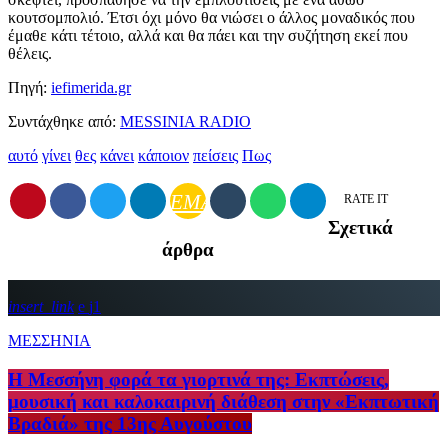
κουτσομπολιό. Έτσι όχι μόνο θα νιώσει ο άλλος μοναδικός που
έμαθε κάτι τέτοιο, αλλά και θα πάει και την συζήτηση εκεί που
θέλεις.
Πηγή:
iefimerida.gr
Συντάχθηκε από:
MESSINIA RADIO
αυτό
γίνει
θες
κάνει
κάποιον
πείσεις
Πως
EMAIL
RATE IT
Σχετικά
άρθρα
insert_link
1
ΜΕΣΣΗΝΙΑ
Η Μεσσήνη φορά τα γιορτινά της: Εκπτώσεις,
μουσική και καλοκαιρινή διάθεση στην «Εκπτωτική
Βραδιά» της 13ης Αυγούστου