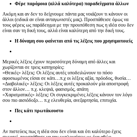
Φέρε παρόμοια (αλλά καλύτερα) παραδείγματα άλλων
Ακόμη και αν δεν το δείχνουμε πάντα μας νοιάζουν τι κάνουν οι
άλλοι (ειδικά αν είναι ανταγωνιστές μας). Προσπάθεισε όμως να
τους φέρεις ως παράδειγμα με την προυπόθεση πως η ιδέα σου δεν
είναι σαν τη δική τους, αλλά είναι καλύτερη από την δική τους.
Η δύναμη σου φαίνεται από τις λέξεις που χρησιμοποιείς
Μερικές λέξεις έχουν περισσότερη δύναμη από άλλες και
χωρίζονται σε τρεις κατηγορίες:
«Θεικές» λέξεις: Οι λέξεις αυτές υποδειλώνουν το πόσο
αφοσιωμένος είσαι σε κάτι…π.χ οι λέξεις αξία, πρόοδος, θυσία…
«Διαβολικές» λέξεις: Οι λέξεις αυτές προκαλούν μία αποστροφή
στον άλλον… π.χ. κλεψιά, φασισμός, απάτη
«Χαρισματικές» λέξεις: Οι συγκεκριμένες λέξεις κάνουν τον λόγο
σου πιο αισιόδοξο… π.χ ελευθερία, ανεξαρτησία, επιτυχία.
Πες κάτι πρωτάκουστο
Αν πιστεύεις πως η ιδέα σου δεν είναι και ότι καλύτερο έχεις
σκεφτεί, προσπάθησε να την εμπλουτίσεις με ένα αθώο