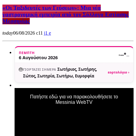
«Οι Ταξιδευτές των Γεύσεων»: Μια νέα
γαστρονομική εμπειρία από τον Σύλλογο Εστίασης
Μεσσηνίας
today
06/08/2026
11
1
ΠΈΜΠΤΗ
·
--°
—
6 Αυγούστου 2026
🎂
Σωτήριος, Σωτήρης,
ΓΙΟΡΤΆΖΕΙ ΣΉΜΕΡΑ
εορτολόγιο ›
Σώτος, Σωτηρία, Σωτήρω, Ευμορφία
Πατήστε εδώ για να παρακολουθήσετε το
Messinia WebTV