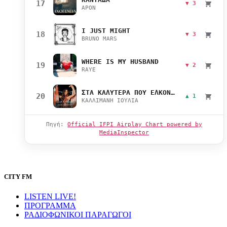
17
▼ 3
APON
I JUST MIGHT
18
▼ 3
BRUNO MARS
WHERE IS MY HUSBAND
19
▼ 2
RAYE
ΣΤΑ ΚΑΛΥΤΕΡΑ ΠΟΥ ΕΛΚΟΝΤΑΙ
20
▲ 1
ΚΑΛΛΙΜΑΝΗ ΙΟΥΛΙΑ
Πηγή:
Official IFPI Airplay Chart powered by
MediaInspector
CITY FM
LISTEN LIVE!
ΠΡΟΓΡΑΜΜΑ
ΡΑΔΙΟΦΩΝΙΚΟΙ ΠΑΡΑΓΩΓΟΙ