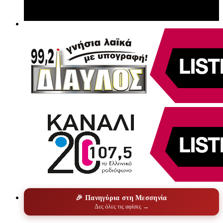
🎉 Πανηγύρια στη Μεσσηνία
Δες όλες τις αφίσες →