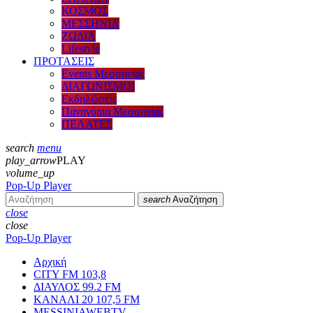
ΚΟΣΜΟΣ
ΜΕΣΣΗΝΙΑ
ΖΩΔΙΑ
Lifestyle
ΠΡΟΤΑΣΕΙΣ
Events Μεσσηνίας
ΔΙΑΓΩΝΙΣΜΟΙ
Εκδηλώσεις
Πανηγύρια Μεσσηνίας
ΠΕΛΑΤΕΣ
search
menu
play_arrow
PLAY
volume_up
Pop-Up Player
search
Αναζήτηση
close
close
Pop-Up Player
Αρχική
CITY FM 103,8
ΔΙΑΥΛΟΣ 99.2 FM
ΚΑΝΑΛΙ 20 107,5 FM
MESSINIAWEBTV