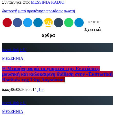
Συντάχθηκε από:
MESSINIA RADIO
διατροφή
μετά
προπόνηση
προτάσεις
σωστή
EMAIL
RATE IT
Σχετικά
άρθρα
insert_link
1
ΜΕΣΣΗΝΙΑ
Η Μεσσήνη φορά τα γιορτινά της: Εκπτώσεις,
μουσική και καλοκαιρινή διάθεση στην «Εκπτωτική
Βραδιά» της 13ης Αυγούστου
today
06/08/2026
14
1
insert_link
1
ΜΕΣΣΗΝΙΑ