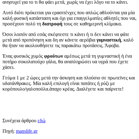
ανησυχεί για το τι θα φάει μετά, χωρίς να έχει λόγο να το κάνει.
Αυτό διότι πρόκειται για ερασιτένχες που απλώς αθλούνται για μία
καλή φυσική κατάσταση και όχι για επαγγελματίες αθλητές που ναι,
προσέχουν πολύ τη
διατροφή
τους σε καθημερινή κλίμακα.
Όσοι λοιπόν από εσάς σκέφτεστε τι κάνει ή τι δεν κάνει να φάτε
μετά από προπόνηση και δη αν κάνετε αερόβια
γυμναστική
, καλό
θα ήταν να ακολουθήσετε τις παρακάτω προτάσεις. Άφοβα.
Ένας φυσικός χυμός
φρούτων
αμέσως μετά τη γυμναστική ή ένα
ποτήρο σοκολατούχο γάλα, θα αναπληρώσει υα υγρά που έχετε
χάσει.
Γεύμα 1 με 2 ώρες μετά την άσκηση και πλούσιο σε πρωτεϊνες και
υδατάνθρακες. Μία καλή επιλογή είναι πατάτες ή ρύζι με
κορόπουλο/γαλοπούλα.άπαχο κρέας. Διαλέγετε και παίρνετε!
Συνέχεια άρθρου
εδώ
Πηγή:
manslife.gr