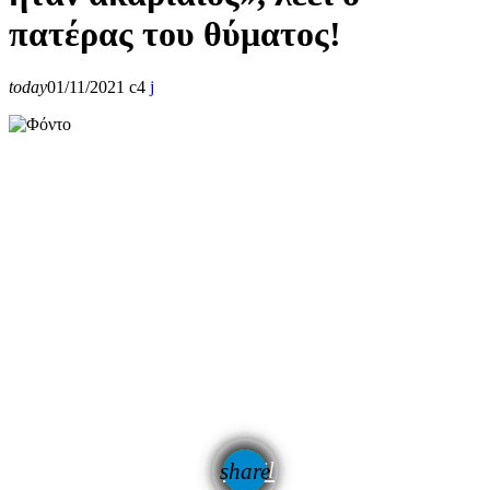
πατέρας του θύματος!
today
01/11/2021
4
email
share