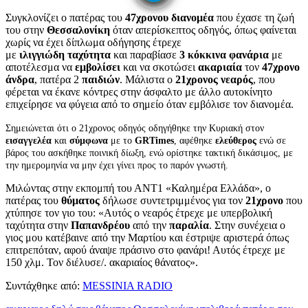
Συγκλονίζει ο πατέρας του
47χρονου
διανομέα
που έχασε τη ζωή
του στην
Θεσσαλονίκη
όταν απερίσκεπτος οδηγός, όπως φαίνεται
χωρίς να έχει δίπλωμα οδήγησης έτρεχε
με
ιλιγγιώδη
ταχύτητα
και παραβίασε
3 κόκκινα φανάρια
με
αποτέλεσμα να
εμβολίσει
και να σκοτώσει
ακαριαία
τον
47χρονο
άνδρα
, πατέρα 2
παιδιών
. Μάλιστα ο
21χρονος νεαρός
, που
φέρεται να έκανε κόντρες στην άσφαλτο με άλλο αυτοκίνητο
επιχείρησε να φύγεια από το σημείο όταν εμβόλισε τον διανομέα.
Σημειώνεται ότι ο 21χρονος οδηγός οδηγήθηκε την Κυριακή στον
εισαγγελέα
και
σύμφωνα
με το
GRTimes
, αφέθηκε
ελεύθερος
ενώ σε
βάρος του ασκήθηκε ποινική δίωξη, ενώ ορίστηκε τακτική δικάσιμος, με
την ημερομηνία να μην έχει γίνει προς το παρόν γνωστή.
Μιλώντας στην εκπομπή του ΑΝΤ1 «Καλημέρα Ελλάδα», ο
πατέρας του
θύματος
δήλωσε συντετριμμένος για τον
21χρονο
που
χτύπησε τον γιο του: «Αυτός ο νεαρός έτρεχε με υπερβολική
ταχύτητα στην
Παπανδρέου
από την
παραλία
. Στην συνέχεια ο
γιος μου κατέβαινε από την Μαρτίου και έστριψε αριστερά όπως
επιτρεπόταν, αφού άναψε πράσινο στο φανάρι! Αυτός έτρεχε με
150 χλμ. Τον διέλυσε/. ακαριαίος θάνατος».
Συντάχθηκε από:
MESSINIA RADIO