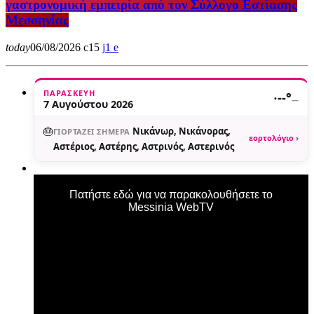
γαστρονομική εμπειρία από τον Σύλλογο Εστίασης
Μεσσηνίας
today
06/08/2026
15
1
ΠΑΡΑΣΚΕΥΉ
·
--°
—
7 Αυγούστου 2026
🎂
Νικάνωρ, Νικάνορας,
ΓΙΟΡΤΆΖΕΙ ΣΉΜΕΡΑ
εορτολόγιο ›
Αστέριος, Αστέρης, Αστρινός, Αστερινός
Πατήστε εδώ για να παρακολουθήσετε το
Messinia WebTV