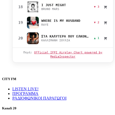
I JUST MIGHT
18
▼ 3
BRUNO MARS
WHERE IS MY HUSBAND
19
▼ 2
RAYE
ΣΤΑ ΚΑΛΥΤΕΡΑ ΠΟΥ ΕΛΚΟΝΤΑΙ
20
▲ 1
ΚΑΛΛΙΜΑΝΗ ΙΟΥΛΙΑ
Πηγή:
Official IFPI Airplay Chart powered by
MediaInspector
CITY FM
LISTEN LIVE!
ΠΡΟΓΡΑΜΜΑ
ΡΑΔΙΟΦΩΝΙΚΟΙ ΠΑΡΑΓΩΓΟΙ
Kanali 20