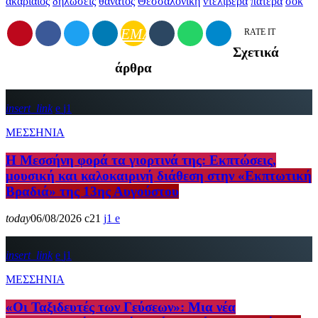
ακαριαιος
δηλώσεις
θάνατος
Θεσσαλονίκη
ντελιβερά
πατέρα
σοκ
EMAIL
RATE IT
Σχετικά
άρθρα
insert_link
1
ΜΕΣΣΗΝΙΑ
Η Μεσσήνη φορά τα γιορτινά της: Εκπτώσεις,
μουσική και καλοκαιρινή διάθεση στην «Εκπτωτική
Βραδιά» της 13ης Αυγούστου
today
06/08/2026
21
1
insert_link
1
ΜΕΣΣΗΝΙΑ
«Οι Ταξιδευτές των Γεύσεων»: Μια νέα