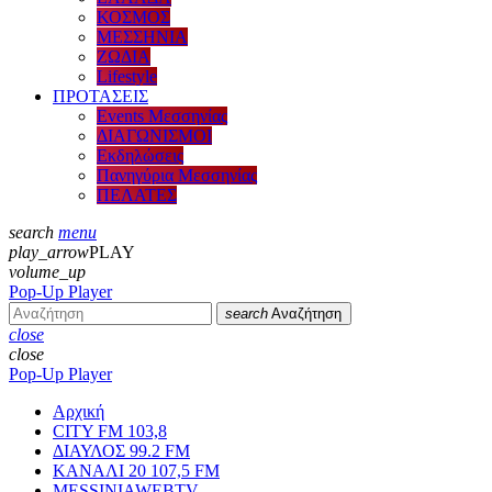
ΚΟΣΜΟΣ
ΜΕΣΣΗΝΙΑ
ΖΩΔΙΑ
Lifestyle
ΠΡΟΤΑΣΕΙΣ
Events Μεσσηνίας
ΔΙΑΓΩΝΙΣΜΟΙ
Εκδηλώσεις
Πανηγύρια Μεσσηνίας
ΠΕΛΑΤΕΣ
search
menu
play_arrow
PLAY
volume_up
Pop-Up Player
search
Αναζήτηση
close
close
Pop-Up Player
Αρχική
CITY FM 103,8
ΔΙΑΥΛΟΣ 99.2 FM
ΚΑΝΑΛΙ 20 107,5 FM
MESSINIAWEBTV