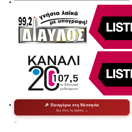
🎉 Πανηγύρια στη Μεσσηνία
Δες όλες τις αφίσες →
–