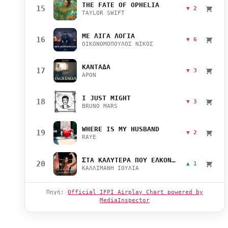
THE FATE OF OPHELIA
15
▼ 2
TAYLOR SWIFT
ΜΕ ΛΙΓΑ ΛΟΓΙΑ
16
▼ 6
ΟΙΚΟΝΟΜΟΠΟΥΛΟΣ ΝΙΚΟΣ
ΚΑΝΤΑΔΑ
17
▼ 3
APON
I JUST MIGHT
18
▼ 3
BRUNO MARS
WHERE IS MY HUSBAND
19
▼ 2
RAYE
ΣΤΑ ΚΑΛΥΤΕΡΑ ΠΟΥ ΕΛΚΟΝΤΑΙ
20
▲ 1
ΚΑΛΛΙΜΑΝΗ ΙΟΥΛΙΑ
Πηγή:
Official IFPI Airplay Chart powered by
MediaInspector