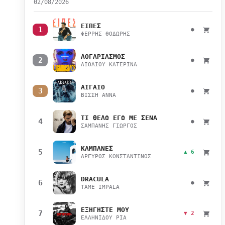
02/08/2026
ΕΙΠΕΣ
1
●
ΦΕΡΡΗΣ ΘΟΔΩΡΗΣ
ΛΟΓΑΡΙΑΣΜΟΣ
2
●
ΛΙΟΛΙΟΥ ΚΑΤΕΡΙΝΑ
ΑΙΓΑΙΟ
3
●
ΒΙΣΣΗ ΑΝΝΑ
ΤΙ ΘΕΛΩ ΕΓΩ ΜΕ ΣΕΝΑ
4
●
ΣΑΜΠΑΝΗΣ ΓΙΩΡΓΟΣ
ΚΑΜΠΑΝΕΣ
5
▲ 6
ΑΡΓΥΡΟΣ ΚΩΝΣΤΑΝΤΙΝΟΣ
DRACULA
6
●
TAME IMPALA
ΕΞΗΓΗΣΤΕ ΜΟΥ
7
▼ 2
ΕΛΛΗΝΙΔΟΥ ΡΙΑ