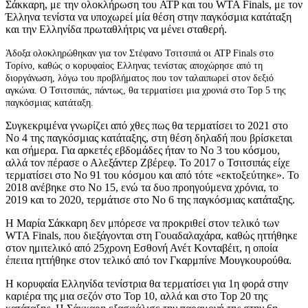
Σάκκαρη, με την ολοκλήρωση του ATP και του WTA Finals, με τον
Έλληνα τενίστα να υποχωρεί μία θέση στην παγκόσμια κατάταξη
και την Ελληνίδα πρωταθλήτρις να μένει σταθερή.
Άδοξα ολοκληρώθηκαν για τον Στέφανο Τσιτσιπά οι ATP Finals στο
Τορίνο, καθώς ο κορυφαίος Ελληνας τενίστας αποχώρησε από τη
διοργάνωση, λόγω του προβλήματος που τον ταλαιπωρεί στον δεξιό
αγκώνα. Ο Τσιτσιπάς, πάντως, θα τερματίσει μια χρονιά στο Top 5 της
παγκόσμιας κατάταξη.
Συγκεκριμένα γνωρίζει από χθες πως θα τερματίσει το 2021 στο
Νο 4 της παγκόσμιας κατάταξης, στη θέση δηλαδή που βρίσκεται
και σήμερα. Για αρκετές εβδομάδες ήταν το Νο 3 του κόσμου,
αλλά τον πέρασε ο Αλεξάντερ Ζβέρεφ. Το 2017 ο Τσιτσιπάς είχε
τερματίσει στο Νο 91 του κόσμου και από τότε «εκτοξεύτηκε». Το
2018 ανέβηκε στο Νο 15, ενώ τα δυο προηγούμενα χρόνια, το
2019 και το 2020, τερμάτισε στο Νο 6 της παγκόσμιας κατάταξης.
Η Μαρία Σάκκαρη δεν μπόρεσε να προκριθεί στον τελικό των
WTA Finals, που διεξάγονται στη Γουαδαλαχάρα, καθώς ηττήθηκε
στον ημιτελικό από 25χρονη Εσθονή Ανέτ Κονταβέιτ, η οποία
έπειτα ηττήθηκε στον τελικό από τον Γκαρμπίνε Μουγκουρούθα.
Η κορυφαία Ελληνίδα τενίστρια θα τερματίσει για 1η φορά στην
καριέρα της μια σεζόν στο Top 10, αλλά και στο Top 20 της