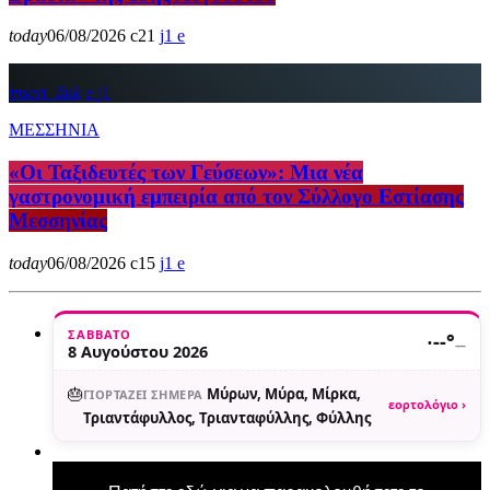
today
06/08/2026
21
1
insert_link
1
ΜΕΣΣΗΝΙΑ
«Οι Ταξιδευτές των Γεύσεων»: Μια νέα
γαστρονομική εμπειρία από τον Σύλλογο Εστίασης
Μεσσηνίας
today
06/08/2026
15
1
ΣΆΒΒΑΤΟ
·
--°
—
8 Αυγούστου 2026
🎂
Μύρων, Μύρα, Μίρκα,
ΓΙΟΡΤΆΖΕΙ ΣΉΜΕΡΑ
εορτολόγιο ›
Τριαντάφυλλος, Τριανταφύλλης, Φύλλης