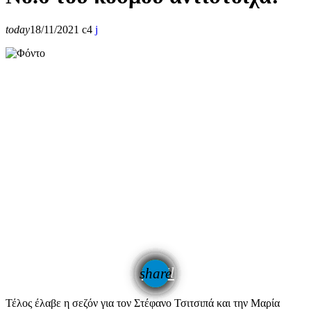
today
18/11/2021
4
email
share
Τέλος έλαβε η σεζόν για τον Στέφανο Τσιτσιπά και την Μαρία