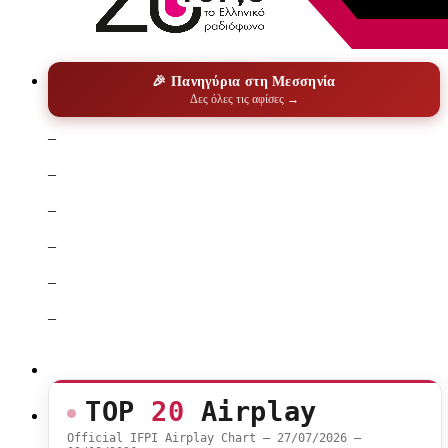
🎉 Πανηγύρια στη Μεσσηνία
Δες όλες τις αφίσες →
–
–
–
–
–
–
TOP
20
Airplay
Official IFPI Airplay Chart — 27/07/2026 –