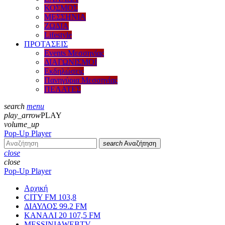
ΚΟΣΜΟΣ
ΜΕΣΣΗΝΙΑ
ΖΩΔΙΑ
Lifestyle
ΠΡΟΤΑΣΕΙΣ
Events Μεσσηνίας
ΔΙΑΓΩΝΙΣΜΟΙ
Εκδηλώσεις
Πανηγύρια Μεσσηνίας
ΠΕΛΑΤΕΣ
search
menu
play_arrow
PLAY
volume_up
Pop-Up Player
search
Αναζήτηση
close
close
Pop-Up Player
Αρχική
CITY FM 103,8
ΔΙΑΥΛΟΣ 99.2 FM
ΚΑΝΑΛΙ 20 107,5 FM
MESSINIAWEBTV