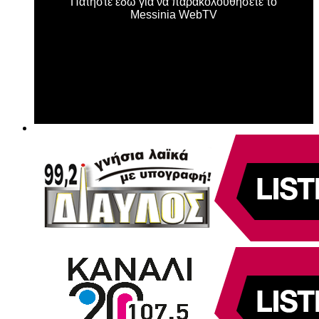
Πατήστε εδώ για να παρακολουθήσετε το
Messinia WebTV