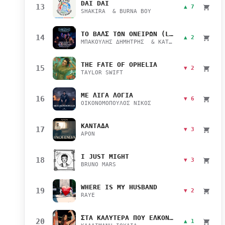
DAI DAI
13
▲ 7
SHAKIRA & BURNA BOY
ΤΟ ΒΑΛΣ ΤΩΝ ΟΝΕΙΡΩΝ (LIVE)
14
▲ 2
ΜΠΑΚΟΥΛΗΣ ΔΗΜΗΤΡΗΣ & ΚΑΤΣΙΜΙΧΑ ΜΑΡΙΑΝΑ
THE FATE OF OPHELIA
15
▼ 2
TAYLOR SWIFT
ΜΕ ΛΙΓΑ ΛΟΓΙΑ
16
▼ 6
ΟΙΚΟΝΟΜΟΠΟΥΛΟΣ ΝΙΚΟΣ
ΚΑΝΤΑΔΑ
17
▼ 3
APON
I JUST MIGHT
18
▼ 3
BRUNO MARS
WHERE IS MY HUSBAND
19
▼ 2
RAYE
ΣΤΑ ΚΑΛΥΤΕΡΑ ΠΟΥ ΕΛΚΟΝΤΑΙ
20
▲ 1