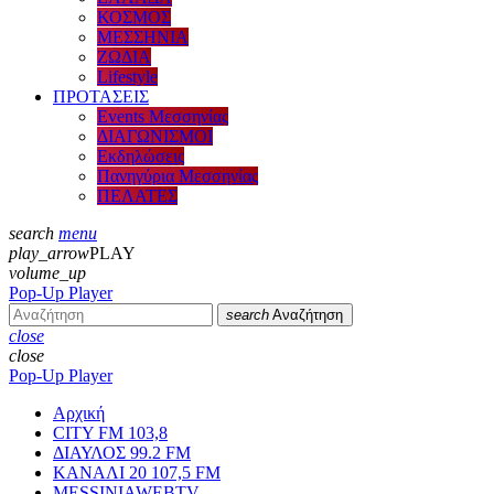
ΚΟΣΜΟΣ
ΜΕΣΣΗΝΙΑ
ΖΩΔΙΑ
Lifestyle
ΠΡΟΤΑΣΕΙΣ
Events Μεσσηνίας
ΔΙΑΓΩΝΙΣΜΟΙ
Εκδηλώσεις
Πανηγύρια Μεσσηνίας
ΠΕΛΑΤΕΣ
search
menu
play_arrow
PLAY
volume_up
Pop-Up Player
search
Αναζήτηση
close
close
Pop-Up Player
Αρχική
CITY FM 103,8
ΔΙΑΥΛΟΣ 99.2 FM
ΚΑΝΑΛΙ 20 107,5 FM
MESSINIAWEBTV