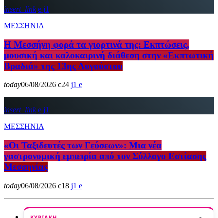
insert_link
1
ΜΕΣΣΗΝΙΑ
Η Μεσσήνη φορά τα γιορτινά της: Εκπτώσεις,
μουσική και καλοκαιρινή διάθεση στην «Εκπτωτική
Βραδιά» της 13ης Αυγούστου
today
06/08/2026
24
1
insert_link
1
ΜΕΣΣΗΝΙΑ
«Οι Ταξιδευτές των Γεύσεων»: Μια νέα
γαστρονομική εμπειρία από τον Σύλλογο Εστίασης
Μεσσηνίας
today
06/08/2026
18
1
ΚΥΡΙΑΚΉ