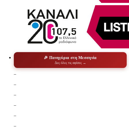
🎉 Πανηγύρια στη Μεσσηνία
Δες όλες τις αφίσες →
–
–
–
–
–
–