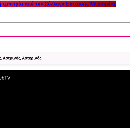
ή εμπειρία από τον Σύλλογο Εστίασης Μεσσηνίας
, Αστρινός, Αστερινός
WebTV