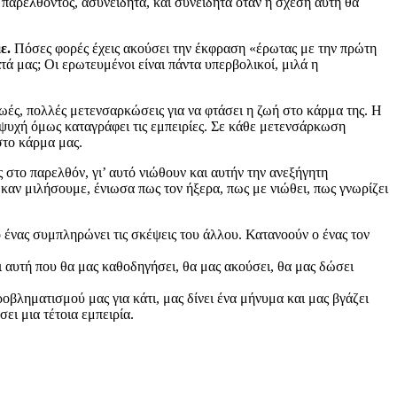
παρελθόντος, ασυνείδητα, και συνειδητά όταν η σχέση αυτή θα
ε.
Πόσες φορές έχεις ακούσει την έκφραση «έρωτας με την πρώτη
τά μας; Οι ερωτευμένοι είναι πάντα υπερβολικοί, μιλά η
ζωές, πολλές μετενσαρκώσεις για να φτάσει η ζωή στο κάρμα της. Η
η ψυχή όμως καταγράφει τις εμπειρίες. Σε κάθε μετενσάρκωση
στο κάρμα μας.
 στο παρελθόν, γι’ αυτό νιώθουν και αυτήν την ανεξήγητη
ν καν μιλήσουμε, ένιωσα πως τον ήξερα, πως με νιώθει, πως γνωρίζει
ο ένας συμπληρώνει τις σκέψεις του άλλου. Κατανοούν ο ένας τον
ι αυτή που θα μας καθοδηγήσει, θα μας ακούσει, θα μας δώσει
οβληματισμού μας για κάτι, μας δίνει ένα μήνυμα και μας βγάζει
ει μια τέτοια εμπειρία.