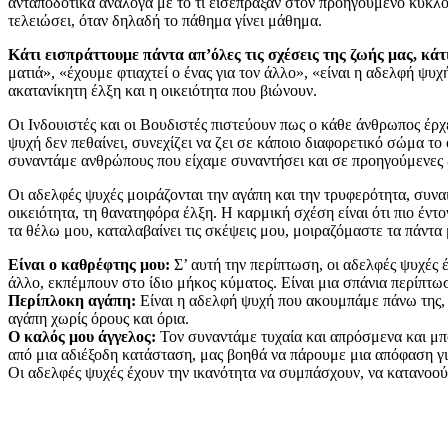
ανταποδοτικά ανάλογα με το τι εισέπραξαν στον προηγούμενο κύκλο
τελειώσει, όταν δηλαδή το πάθημα γίνει μάθημα.
Κάτι εισπράττουμε πάντα απ’όλες τις σχέσεις της ζωής μας, κά
ματιά», «έχουμε φτιαχτεί ο ένας για τον άλλο», «είναι η αδελφή ψυ
ακατανίκητη έλξη και η οικειότητα που βιώνουν.
Οι Ινδουιστές και οι Βουδιστές πιστεύουν πως ο κάθε άνθρωπος έρχ
ψυχή δεν πεθαίνει, συνεχίζει να ζει σε κάποιο διαφορετικό σώμα τ
συναντάμε ανθρώπους που είχαμε συναντήσει και σε προηγούμενες 
Οι αδελφές ψυχές μοιράζονται την αγάπη και την τρυφερότητα, συνα
οικειότητα, τη θανατηφόρα έλξη. Η καρμική σχέση είναι ότι πιο έντ
τα θέλω μου, καταλαβαίνει τις σκέψεις μου, μοιραζόμαστε τα πάντα 
Είναι ο καθρέφτης μου:
Σ’ αυτή την περίπτωση, οι αδελφές ψυχές έ
άλλο, εκπέμπουν στο ίδιο μήκος κύματος. Είναι μια σπάνια περίπτωσ
Περίπλοκη αγάπη:
Είναι η αδελφή ψυχή που ακουμπάμε πάνω της, π
αγάπη χωρίς όρους και όρια.
Ο καλός μου άγγελος:
Τον συναντάμε τυχαία και απρόσμενα και μπο
από μια αδιέξοδη κατάσταση, μας βοηθά να πάρουμε μια απόφαση για
Οι αδελφές ψυχές έχουν την ικανότητα να συμπάσχουν, να κατανοού