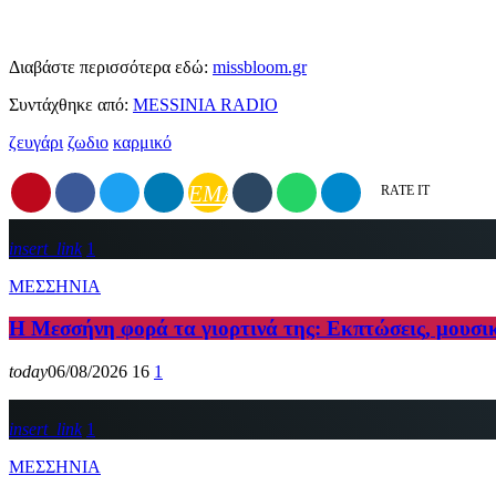
Διαβάστε περισσότερα εδώ:
missbloom.gr
Συντάχθηκε από:
MESSINIA RADIO
ζευγάρι
ζωδιο
καρμικό
EMAIL
RATE IT
insert_link
1
ΜΕΣΣΗΝΙΑ
Η Μεσσήνη φορά τα γιορτινά της: Εκπτώσεις, μουσι
today
06/08/2026
16
1
insert_link
1
ΜΕΣΣΗΝΙΑ