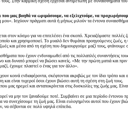
 τους. Στην καρμική σχέση έρχεσαι αντιμέτωπη με συναισθήματα του 
τι που μας βοηθά να ωριμάσουμε, να εξελιχτούμε, να προχωρήσουμ
χή μου». Ισχύουν πράγματι αυτά ή μήπως μιλούν τα έντονα συναισθήμα
εται στον κόσμο για να επιτελέσει ένα σκοπό. Χρειαζόμαστε πολλές 
ο οποίο και χρησιμοποιεί. Το μυαλό δεν θυμάται προηγούμενες ζωές, 
ζωές και μέσα από τη σχέση που δημιουργούμε μαζί τους, φτάνουμε 
ισθήματα που έχουν ενδυναμωθεί από τις πολλαπλές συναντήσεις τους
ονο και δυνατό μπορεί να βιώσει κανείς. «Με την πρώτη ματιά και πρι
μαζί, έχουμε πλαστεί ο ένας για τον άλλο».
χουν κοινά ενδιαφέροντα, σκέφτονται ακριβώς με τον ίδιο τρόπο και 
η και είναι τυχεροί όσοι έχουν βιώσει αυτή τη σχέση στη ζωή τους.
ου μας ηρεμεί και ανταποκρίνεται στις δυσκολίες της ζωής μας. Είνα
ρεί να μην τον ξαναδούμε ποτέ. Συμβαίνει σε μια περίοδο έντονου πρ
 να συνεχίσουμε τη ζωή μας. Είναι ευλογημένοι αυτοί που έχουν βιώσ
ν, να σέβονται σε πολύ υψηλά επίπεδα.