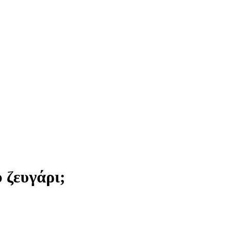
υ ζευγάρι;