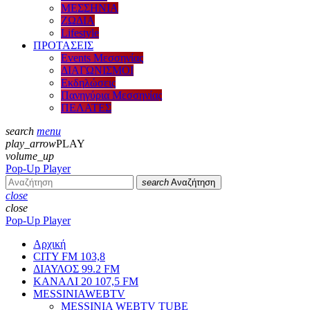
ΜΕΣΣΗΝΙΑ
ΖΩΔΙΑ
Lifestyle
ΠΡΟΤΑΣΕΙΣ
Events Μεσσηνίας
ΔΙΑΓΩΝΙΣΜΟΙ
Εκδηλώσεις
Πανηγύρια Μεσσηνίας
ΠΕΛΑΤΕΣ
search
menu
play_arrow
PLAY
volume_up
Pop-Up Player
search
Αναζήτηση
close
close
Pop-Up Player
Αρχική
CITY FM 103,8
ΔΙΑΥΛΟΣ 99.2 FM
ΚΑΝΑΛΙ 20 107,5 FM
MESSINIAWEBTV
MESSINIA WEBTV TUBE