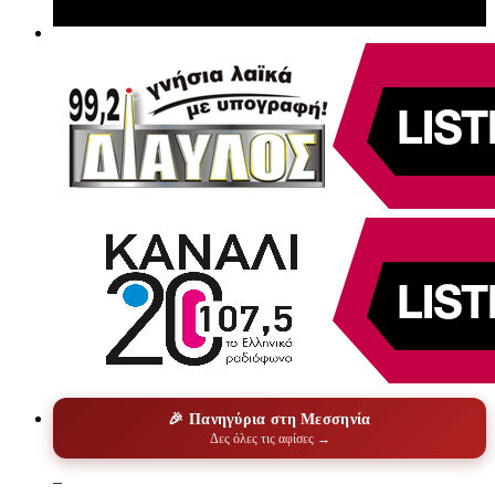
🎉 Πανηγύρια στη Μεσσηνία
Δες όλες τις αφίσες →
–