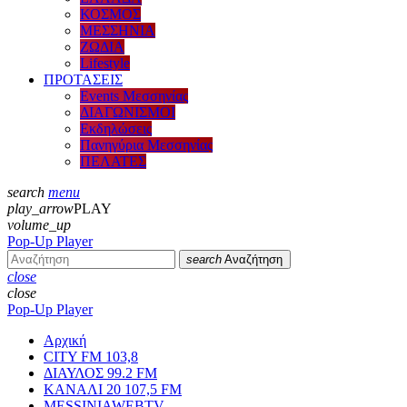
ΚΟΣΜΟΣ
ΜΕΣΣΗΝΙΑ
ΖΩΔΙΑ
Lifestyle
ΠΡΟΤΑΣΕΙΣ
Events Μεσσηνίας
ΔΙΑΓΩΝΙΣΜΟΙ
Εκδηλώσεις
Πανηγύρια Μεσσηνίας
ΠΕΛΑΤΕΣ
search
menu
play_arrow
PLAY
volume_up
Pop-Up Player
search
Αναζήτηση
close
close
Pop-Up Player
Αρχική
CITY FM 103,8
ΔΙΑΥΛΟΣ 99.2 FM
ΚΑΝΑΛΙ 20 107,5 FM
MESSINIAWEBTV