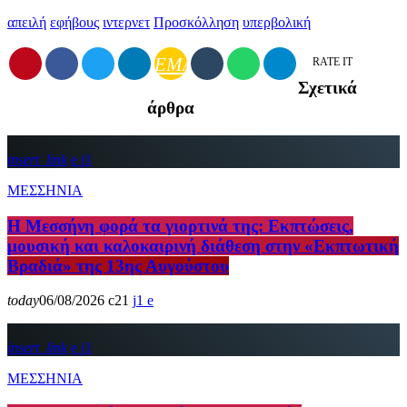
απειλή
εφήβους
ιντερνετ
Προσκόλληση
υπερβολική
EMAIL
RATE IT
Σχετικά
άρθρα
insert_link
1
ΜΕΣΣΗΝΙΑ
Η Μεσσήνη φορά τα γιορτινά της: Εκπτώσεις,
μουσική και καλοκαιρινή διάθεση στην «Εκπτωτική
Βραδιά» της 13ης Αυγούστου
today
06/08/2026
21
1
insert_link
1
ΜΕΣΣΗΝΙΑ