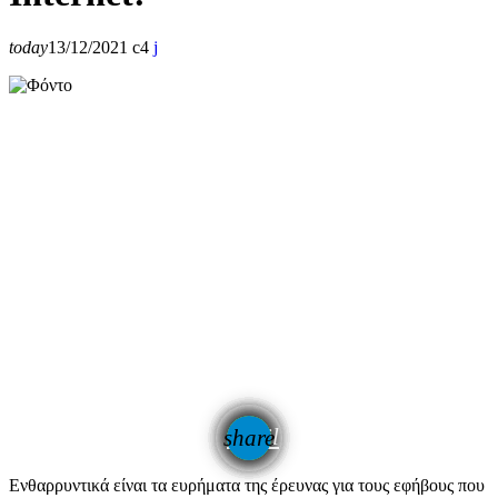
today
13/12/2021
4
email
share
Ενθαρρυντικά είναι τα ευρήματα της έρευνας για τους εφήβους που