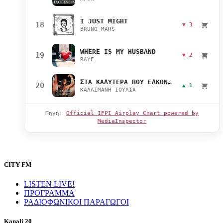
I JUST MIGHT
18
▼ 3
BRUNO MARS
WHERE IS MY HUSBAND
19
▼ 2
RAYE
ΣΤΑ ΚΑΛΥΤΕΡΑ ΠΟΥ ΕΛΚΟΝΤΑΙ
20
▲ 1
ΚΑΛΛΙΜΑΝΗ ΙΟΥΛΙΑ
Πηγή:
Official IFPI Airplay Chart powered by
MediaInspector
CITY FM
LISTEN LIVE!
ΠΡΟΓΡΑΜΜΑ
ΡΑΔΙΟΦΩΝΙΚΟΙ ΠΑΡΑΓΩΓΟΙ
Kanali 20