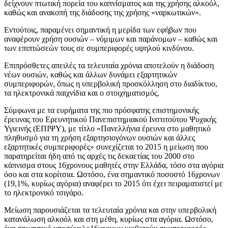
δείχνουν πτωτική πορεία του καπνίσματος και της χρήσης αλκοόλ,
καθώς και ανακοπή της διάδοσης της χρήσης «ναρκωτικών».
Εντούτοις, παραμένει σημαντική η μερίδα των εφήβων που
αναφέρουν χρήση ουσιών – νόμιμων και παράνομων – καθώς και
των επιπτώσεών τους σε συμπεριφορές υψηλού κινδύνου.
Επιπρόσθετες απειλές τα τελευταία χρόνια αποτελούν η διάδοση
νέων ουσιών, καθώς και άλλων δυνάμει εξαρτητικών
συμπεριφορών, όπως η υπερβολική προσκόλληση στο διαδίκτυο,
τα ηλεκτρονικά παιχνίδια και ο στοιχηματισμός.
Σύμφωνα με τα ευρήματα της πιο πρόσφατης επιστημονικής
έρευνας του Ερευνητικού Πανεπιστημιακού Ινστιτούτου Ψυχικής
Υγιεινής (ΕΠΙΨΥ), με τίτλο «Πανελλήνια έρευνα στο μαθητικό
πληθυσμό για τη χρήση εξαρτησιογόνων ουσιών και άλλες
εξαρτητικές συμπεριφορές» συνεχίζεται το 2015 η μείωση που
παρατηρείται ήδη από τις αρχές τις δεκαετίας του 2000 στο
κάπνισμα στους 16χρονους μαθητές στην Ελλάδα, τόσο στα αγόρια
όσο και στα κορίτσια. Ωστόσο, ένα σημαντικό ποσοστό 16χρονων
(19,1%, κυρίως αγόρια) αναφέρει το 2015 ότι έχει πειραματιστεί με
το ηλεκτρονικό τσιγάρο.
Μείωση παρουσιάζεται τα τελευταία χρόνια και στην υπερβολική
κατανάλωση αλκοόλ και στη μέθη, κυρίως στα αγόρια. Ωστόσο,