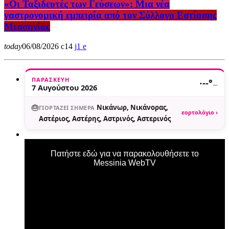
«Οι Ταξιδευτές των Γεύσεων»: Μια νέα
γαστρονομική εμπειρία από τον Σύλλογο Εστίασης
Μεσσηνίας
today
06/08/2026
14
1
ΠΑΡΑΣΚΕΥΉ
·
--°
—
7 Αυγούστου 2026
🎂
Νικάνωρ, Νικάνορας,
ΓΙΟΡΤΆΖΕΙ ΣΉΜΕΡΑ
εορτολόγιο ›
Αστέριος, Αστέρης, Αστρινός, Αστερινός
Πατήστε εδώ για να παρακολουθήσετε το
Messinia WebTV