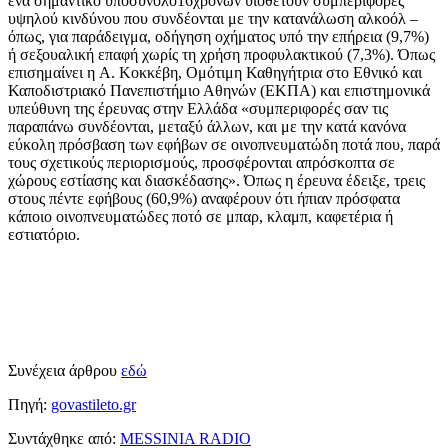
ένα σημαντικό υποσύνολο16χρονων υιοθετούν συμπεριφορές
υψηλού κινδύνου που συνδέονται με την κατανάλωση αλκοόλ –
όπως, για παράδειγμα, οδήγηση οχήματος υπό την επήρεια (9,7%)
ή σεξουαλική επαφή χωρίς τη χρήση προφυλακτικού (7,3%). Όπως
επισημαίνει η A. Κοκκέβη, Ομότιμη Καθηγήτρια στο Εθνικό και
Καποδιστριακό Πανεπιστήμιο Αθηνών (ΕΚΠΑ) και επιστημονικά
υπεύθυνη της έρευνας στην Ελλάδα «συμπεριφορές σαν τις
παραπάνω συνδέονται, μεταξύ άλλων, και με την κατά κανόνα
εύκολη πρόσβαση των εφήβων σε οινοπνευματώδη ποτά που, παρά
τους σχετικούς περιορισμούς, προσφέρονται απρόσκοπτα σε
χώρους εστίασης και διασκέδασης». Όπως η έρευνα έδειξε, τρεις
στους πέντε εφήβους (60,9%) αναφέρουν ότι ήπιαν πρόσφατα
κάποιο οινοπνευματώδες ποτό σε μπαρ, κλαμπ, καφετέρια ή
εστιατόριο.
Συνέχεια άρθρου
εδώ
Πηγή:
govastileto.gr
Συντάχθηκε από:
MESSINIA RADIO