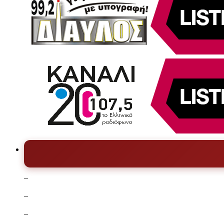
–
–
–