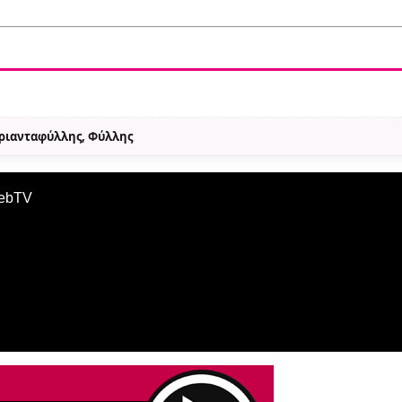
Τριανταφύλλης, Φύλλης
WebTV