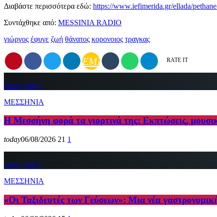
Διαβάστε περισσότερα εδώ:
https://www.iefimerida.gr/ellada/pethane
Συντάχθηκε από:
MESSINIA RADIO
γιώργος
έφυγε
ζωή
θάνατος
κορονοιος
τραγκας
EMAIL
RATE IT
insert_link
1
ΜΕΣΣΗΝΙΑ
Η Μεσσήνη φορά τα γιορτινά της: Εκπτώσεις, μουσι
today
06/08/2026
21
1
insert_link
1
ΜΕΣΣΗΝΙΑ
«Οι Ταξιδευτές των Γεύσεων»: Μια νέα γαστρονομικ