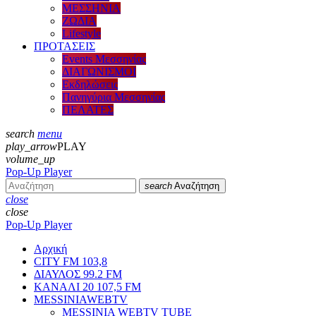
ΜΕΣΣΗΝΙΑ
ΖΩΔΙΑ
Lifestyle
ΠΡΟΤΑΣΕΙΣ
Events Μεσσηνίας
ΔΙΑΓΩΝΙΣΜΟΙ
Εκδηλώσεις
Πανηγύρια Μεσσηνίας
ΠΕΛΑΤΕΣ
search
menu
play_arrow
PLAY
volume_up
Pop-Up Player
search
Αναζήτηση
close
close
Pop-Up Player
Αρχική
CITY FM 103,8
ΔΙΑΥΛΟΣ 99.2 FM
ΚΑΝΑΛΙ 20 107,5 FM
MESSINIAWEBTV
MESSINIA WEBTV TUBE