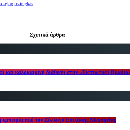
-o-giorgos-tragkas
Σχετικά άρθρα
κή και καλοκαιρινή διάθεση στην «Εκπτωτική Βραδιά
ή εμπειρία από τον Σύλλογο Εστίασης Μεσσηνίας