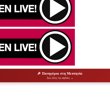
🎉 Πανηγύρια στη Μεσσηνία
Δες όλες τις αφίσες →