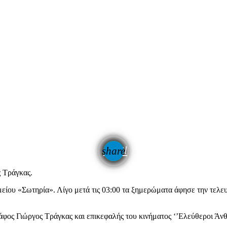
email
share
ς Τράγκας.
υ «Σωτηρία». Λίγο μετά τις 03:00 τα ξημερώματα άφησε την τελευτ
γράφος Γιώργος Τράγκας και επικεφαλής του κινήματος ‘’Ελεύθερο