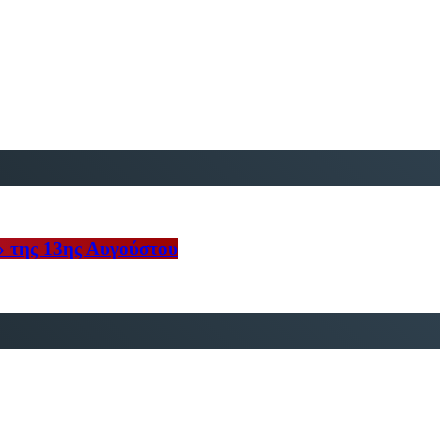
» της 13ης Αυγούστου