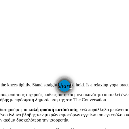
email
he knees tightly. Stand straight back and hold. Is a relaxing yoga pract
share
σας από τους τυχερούς, καθώς αυτή και μόνο ικανότητα αποτελεί ένδ
κόβης με πρόσφατη δημοσίευση της στο The Conversation.
διατηρούμε μια
καλή φυσική κατάσταση
, ενώ παράλληλα μειώνεται
ένο κίνδυνο βλάβης των μικρών αιμοφόρων αγγείων του εγκεφάλου κα
υν ακόμα δυσκολότερη την ισορροπία.