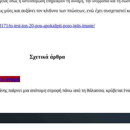
είας όπως η οστεοπόρωση επηρεάζουν τη δύναμη, την ισορροπία και τη σωσ
 μύες και αυξάνει τον κίνδυνο των πτώσεων, ενώ έχει συσχετιστεί κ
3171/to-test-ton-20-pou-apokalipti-poso-igiis-imaste/
Σχετικά άρθρα
το όνομα
νης παίρνει μια απότομη στροφή πάνω από τη θάλασσα, κρύβεται ένα