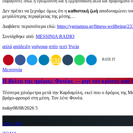
Παράγοντες όπως η εγκυμοσύνη και η εμμηνόπαυση αλλά και προβλήματα υγ
Δεν πρέπει να ξεχνάμε όμως ότι η
καθιστική ζωή
αποδυναμώνει τους
μεγαλύτερης περιφέρειας της μέσης…
Διαβάστε περισσότερα εδώ:
https://ygeiamou.gr/fitness-wellbeing/23
Συντάχθηκε από:
MESSINIA RADIO
απλά
απόδειξη
γρήγορα
σπίτι
τεστ
Υγεία
EMAIL
RATE IT
Μεσσηνία
Η βόλτα της ημέρας: Φονέας — μην τον κρίνετε από 
Τέσσερα χιλιόμετρα μετά την Καρδαμύλη, εκεί που ο δρόμος της Μά
βράχο-φρουρό στη μέση. Τον λένε Φονέα.
today
08/08/2026
5
insert_link