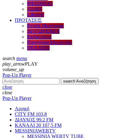
ΜΕΣΣΗΝΙΑ
ΖΩΔΙΑ
Lifestyle
ΠΡΟΤΑΣΕΙΣ
Events Μεσσηνίας
ΔΙΑΓΩΝΙΣΜΟΙ
Εκδηλώσεις
Πανηγύρια Μεσσηνίας
ΠΕΛΑΤΕΣ
search
menu
play_arrow
PLAY
volume_up
Pop-Up Player
search
Αναζήτηση
close
close
Pop-Up Player
Αρχική
CITY FM 103,8
ΔΙΑΥΛΟΣ 99.2 FM
ΚΑΝΑΛΙ 20 107,5 FM
MESSINIAWEBTV
MESSINIA WEBTV TUBE