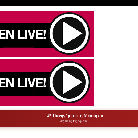
🎉 Πανηγύρια στη Μεσσηνία
Δες όλες τις αφίσες →