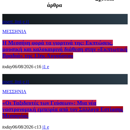
άρθρα
insert_link
1
ΜΕΣΣΗΝΙΑ
Η Μεσσήνη φορά τα γιορτινά της: Εκπτώσεις,
μουσική και καλοκαιρινή διάθεση στην «Εκπτωτική
Βραδιά» της 13ης Αυγούστου
today
06/08/2026
16
1
insert_link
1
ΜΕΣΣΗΝΙΑ
«Οι Ταξιδευτές των Γεύσεων»: Μια νέα
γαστρονομική εμπειρία από τον Σύλλογο Εστίασης
Μεσσηνίας
today
06/08/2026
13
1