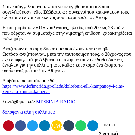
Στον εισαγγελέα αναμένεται να οδηγηθούν και οι 8 που
συνελήφθησαν, χθες Σάββατο, ως συνεργοί του και ανάμεσα τους
φέρεται να είναι και εκείνος που μαχαίρωσε τον Αλκη.
Η συμμορία των «11» χούλιγκανς, ηλικίας από 20 έως 23 ετών,
που φέρεται να συμμετείχε στην αιματηρή επίθεση, χαρακτηρίζεται
«σκληρή».
Αναζητούνται ακόμη δύο άτομα που έχουν ταυτοποιηθεί
Ωστόσο αναζητούνται, μετά την ταυτοποίηση τους, ο 20χρονος που
έχει διαφύγει στην Αλβανία και αναμένεται να εκδοθεί διεθνές
ένταλμα για την σύλληψη του, καθώς και ακόμα ένα άτομο, το
οποίο αναζητείται στην Αθήνα…
Διαβάστε περισσότερα εδώ;
https://www.iefimerida.gr/ellada/dolofonia-alli-kampanoy-i-elas-
xerei-ti-ekane-o-kathenas
Συντάχθηκε από:
MESSINIA RADIO
δολοφονια αλκη
συλλήψεις
EMAIL
RATE IT
Σχετικά