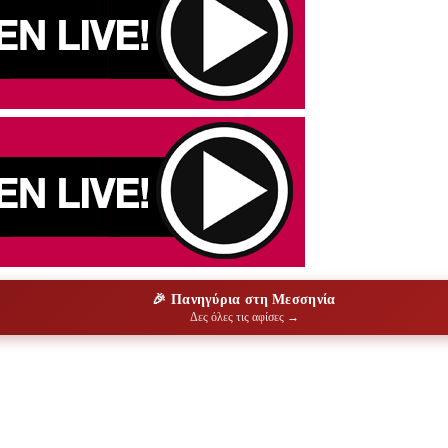
🎉 Πανηγύρια στη Μεσσηνία
Δες όλες τις αφίσες →