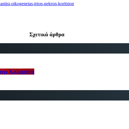
pantisi-oikogeneias-trion-nekron-koritsion
Σχετικά άρθρα
στην Καλαμάτα