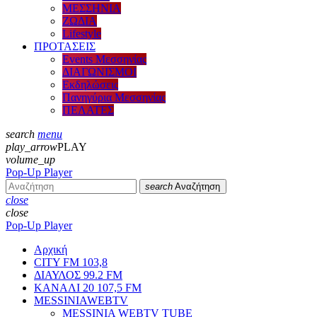
ΜΕΣΣΗΝΙΑ
ΖΩΔΙΑ
Lifestyle
ΠΡΟΤΑΣΕΙΣ
Events Μεσσηνίας
ΔΙΑΓΩΝΙΣΜΟΙ
Εκδηλώσεις
Πανηγύρια Μεσσηνίας
ΠΕΛΑΤΕΣ
search
menu
play_arrow
PLAY
volume_up
Pop-Up Player
search
Αναζήτηση
close
close
Pop-Up Player
Αρχική
CITY FM 103,8
ΔΙΑΥΛΟΣ 99.2 FM
ΚΑΝΑΛΙ 20 107,5 FM
MESSINIAWEBTV
MESSINIA WEBTV TUBE