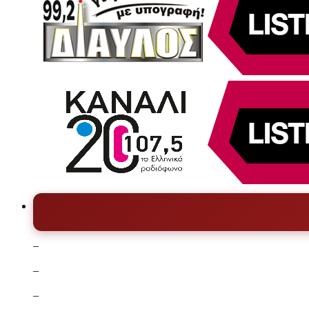
–
–
–