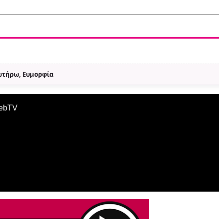
Σωτήρω, Ευμορφία
WebTV