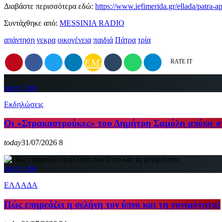
Διαβάστε περισσότερα εδώ:
https://www.iefimerida.gr/ellada/patra-a
Συντάχθηκε από:
MESSINIA RADIO
απάντηση
νεκρα
οικογένεια
παιδιά
Πάτρα
τρία
EMAIL
RATE IT
insert_link
Εκδηλώσεις
Οι «Στρακαστρούκες» του Δημήτρη Σαμόλη απόψε 
today
31/07/2026
8
insert_link
ΕΛΛΑΔΑ
Πώς επηρεάζει η σελήνη τον ύπνο και τη γονιμότητα!