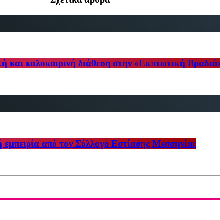
κή και καλοκαιρινή διάθεση στην «Εκπτωτική Βραδιά
ή εμπειρία από τον Σύλλογο Εστίασης Μεσσηνίας