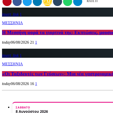
EMAIL
RATE IT
insert_link
1
ΜΕΣΣΗΝΙΑ
Η Μεσσήνη φορά τα γιορτινά της: Εκπτώσεις, μουσι
today
06/08/2026
21
1
insert_link
1
ΜΕΣΣΗΝΙΑ
«Οι Ταξιδευτές των Γεύσεων»: Μια νέα γαστρονομικ
today
06/08/2026
16
1
ΣΆΒΒΑΤΟ
8 Αυγούστου 2026