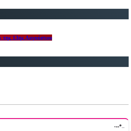
» της 13ης Αυγούστου
·
--°
—