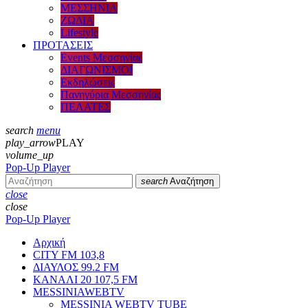
ΜΕΣΣΗΝΙΑ
ΖΩΔΙΑ
Lifestyle
ΠΡΟΤΑΣΕΙΣ
Events Μεσσηνίας
ΔΙΑΓΩΝΙΣΜΟΙ
Εκδηλώσεις
Πανηγύρια Μεσσηνίας
ΠΕΛΑΤΕΣ
search
menu
play_arrow
PLAY
volume_up
Pop-Up Player
search
Αναζήτηση
close
close
Pop-Up Player
Αρχική
CITY FM 103,8
ΔΙΑΥΛΟΣ 99.2 FM
ΚΑΝΑΛΙ 20 107,5 FM
MESSINIAWEBTV
MESSINIA WEBTV TUBE