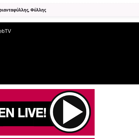
Τριανταφύλλης, Φύλλης
WebTV