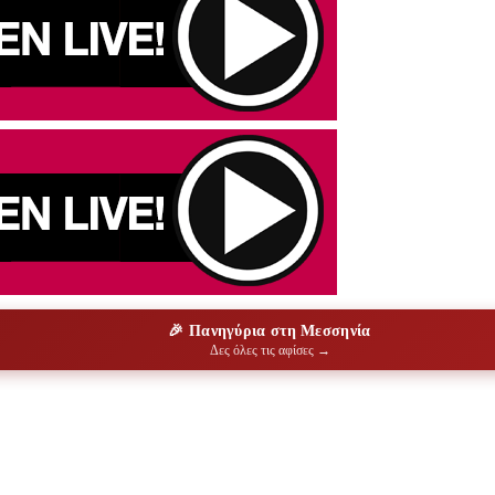
🎉 Πανηγύρια στη Μεσσηνία
Δες όλες τις αφίσες →