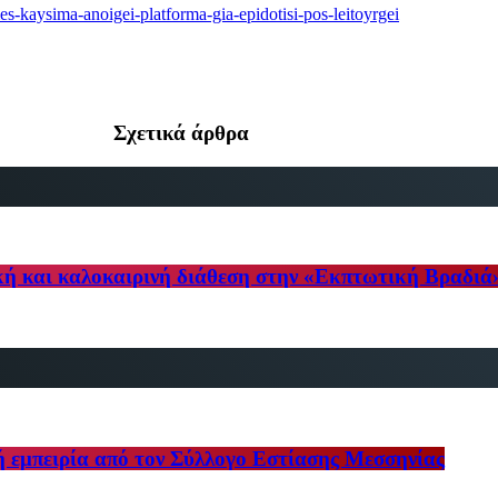
es-kaysima-anoigei-platforma-gia-epidotisi-pos-leitoyrgei
Σχετικά άρθρα
κή και καλοκαιρινή διάθεση στην «Εκπτωτική Βραδιά
ή εμπειρία από τον Σύλλογο Εστίασης Μεσσηνίας