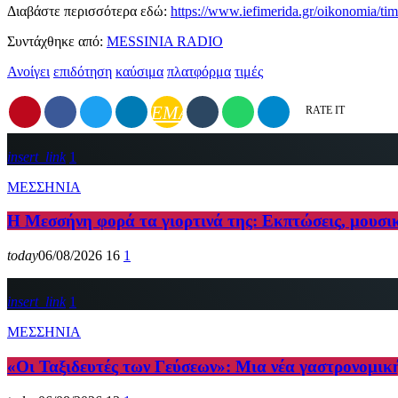
Διαβάστε περισσότερα εδώ:
https://www.iefimerida.gr/oikonomia/tim
Συντάχθηκε από:
MESSINIA RADIO
Ανοίγει
επιδότηση
καύσιμα
πλατφόρμα
τιμές
EMAIL
RATE IT
insert_link
1
ΜΕΣΣΗΝΙΑ
Η Μεσσήνη φορά τα γιορτινά της: Εκπτώσεις, μουσι
today
06/08/2026
16
1
insert_link
1
ΜΕΣΣΗΝΙΑ
«Οι Ταξιδευτές των Γεύσεων»: Μια νέα γαστρονομικ