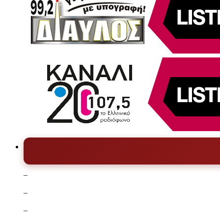
–
–
–