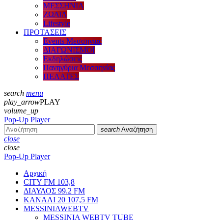
ΜΕΣΣΗΝΙΑ
ΖΩΔΙΑ
Lifestyle
ΠΡΟΤΑΣΕΙΣ
Events Μεσσηνίας
ΔΙΑΓΩΝΙΣΜΟΙ
Εκδηλώσεις
Πανηγύρια Μεσσηνίας
ΠΕΛΑΤΕΣ
search
menu
play_arrow
PLAY
volume_up
Pop-Up Player
search
Αναζήτηση
close
close
Pop-Up Player
Αρχική
CITY FM 103,8
ΔΙΑΥΛΟΣ 99.2 FM
ΚΑΝΑΛΙ 20 107,5 FM
MESSINIAWEBTV
MESSINIA WEBTV TUBE