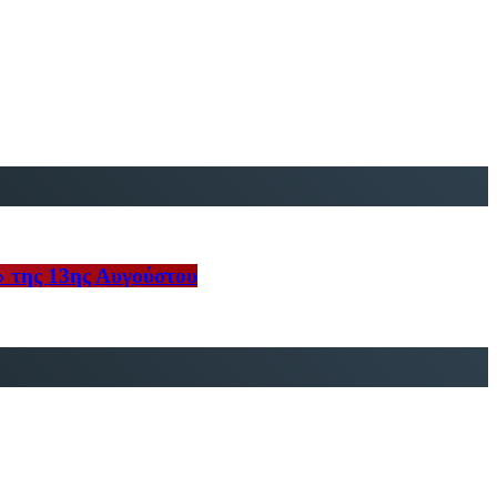
» της 13ης Αυγούστου