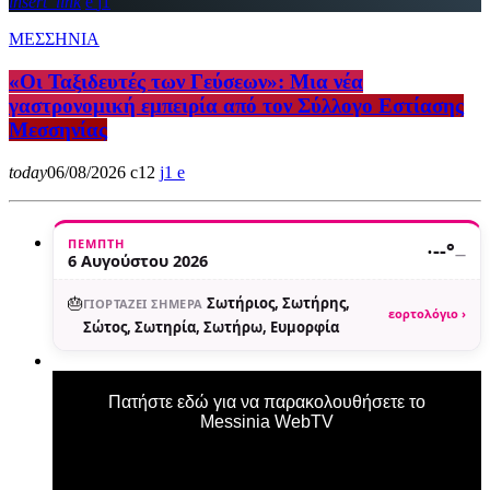
insert_link
1
ΜΕΣΣΗΝΙΑ
«Οι Ταξιδευτές των Γεύσεων»: Μια νέα
γαστρονομική εμπειρία από τον Σύλλογο Εστίασης
Μεσσηνίας
today
06/08/2026
12
1
ΠΈΜΠΤΗ
·
--°
—
6 Αυγούστου 2026
🎂
Σωτήριος, Σωτήρης,
ΓΙΟΡΤΆΖΕΙ ΣΉΜΕΡΑ
εορτολόγιο ›
Σώτος, Σωτηρία, Σωτήρω, Ευμορφία
Πατήστε εδώ για να παρακολουθήσετε το
Messinia WebTV