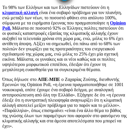
Το 98% των Ελλήνων και των Ελληνίδων πιστεύουν ότι η
κλιματική αλλαγή
είναι ένα σοβαρό πρόβλημα για τον πλανήτη,
ενώ μεταξύ των νέων, το ποσοστό φθάνει στο απόλυτο 100%,
σύμφωνα με τα ευρήματα έρευνας που πραγματοποίησε η
Opinion
Poll.
Μάλιστα σε ποσοστό 92% οι Έλληνες πολίτες πιστεύουν ότι
οι φυσικές καταστροφές εξαιτίας της κλιματικής αλλαγής έχουν
αυξηθεί τα τελευταία χρόνια στη χώρα μας, ενώ, μόλις το 6% έχει
αντίθετη άποψη. Αξίζει να σημειωθεί, ότι πάνω από το 68% των
πολιτών δεν γνωρίζει για τις προτεραιότητες του ενεργειακού
σχεδιασμού της χώρας μας, ενώ μόλις το 25% έχει μία σχετική
εικόνα. Μάλιστα, οι γυναίκες και οι νέοι καθώς και οι πολίτες
υψηλότερου μορφωτικού επιπέδου, έδειξαν ότι έχουν τη
μεγαλύτερη ευαισθησία για τα συγκεκριμένα θέματα.
Όπως δήλωσε στο
ΑΠΕ-ΜΠΕ
ο Ζαχαρίας Ζούπης, διευθυντής
Ερευνών της Opinion Poll, «η έρευνα πραγματοποιήθηκε σε 1001
νοικοκυριά, οπότε έχουμε ένα σοβαρό δείγμα, με αναλογική
αντιπροσώπευση από όλη την Ελλάδα». Εξήγησε δε ότι «η έρευνα
έδειξε ότι η συντριπτική πλειοψηφία αναγνωρίζει ότι η κλιματική
αλλαγή αποτελεί μείζον πρόβλημα για το παρόν και το μέλλον».
«Παράλληλα», όπως επισημαίνει «είναι ένα άλλο θέμα το βάθος
της γνώσης όλων των παραμέτρων που αφορούν στο φαινόμενο της
κλιματικής αλλαγής και στα άμεσα αποτελέσματα που μπορεί να
έχει».