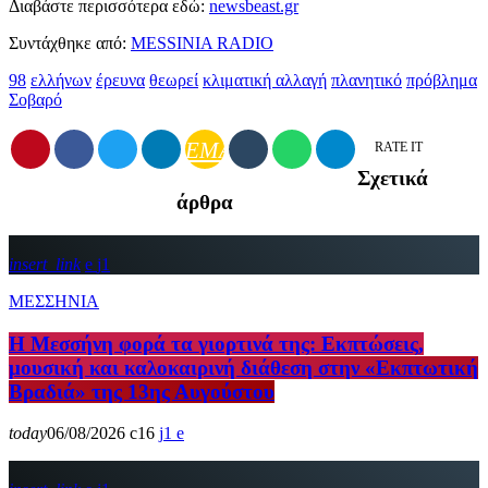
Διαβάστε περισσότερα εδώ:
newsbeast.gr
Συντάχθηκε από:
MESSINIA RADIO
98
ελλήνων
έρευνα
θεωρεί
κλιματική αλλαγή
πλανητικό
πρόβλημα
Σοβαρό
EMAIL
RATE IT
Σχετικά
άρθρα
insert_link
1
ΜΕΣΣΗΝΙΑ
Η Μεσσήνη φορά τα γιορτινά της: Εκπτώσεις,
μουσική και καλοκαιρινή διάθεση στην «Εκπτωτική
Βραδιά» της 13ης Αυγούστου
today
06/08/2026
16
1