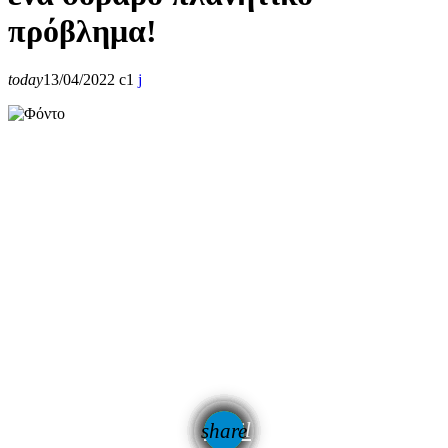
πρόβλημα!
today
13/04/2022
1
email
share