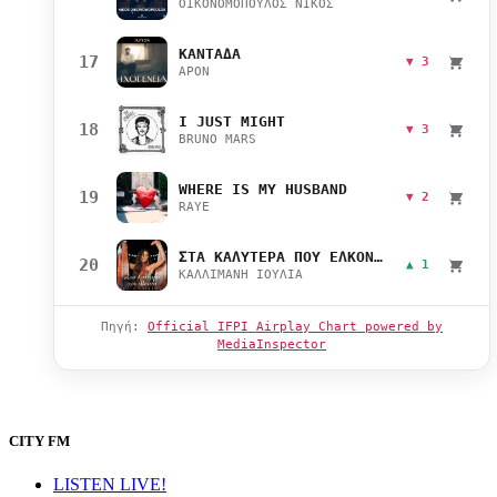
ΟΙΚΟΝΟΜΟΠΟΥΛΟΣ ΝΙΚΟΣ
ΚΑΝΤΑΔΑ
17
▼ 3
APON
I JUST MIGHT
18
▼ 3
BRUNO MARS
WHERE IS MY HUSBAND
19
▼ 2
RAYE
ΣΤΑ ΚΑΛΥΤΕΡΑ ΠΟΥ ΕΛΚΟΝΤΑΙ
20
▲ 1
ΚΑΛΛΙΜΑΝΗ ΙΟΥΛΙΑ
Πηγή:
Official IFPI Airplay Chart powered by
MediaInspector
CITY FM
LISTEN LIVE!