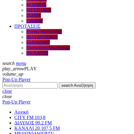
ΚΟΣΜΟΣ
ΜΕΣΣΗΝΙΑ
ΖΩΔΙΑ
Lifestyle
ΠΡΟΤΑΣΕΙΣ
Events Μεσσηνίας
ΔΙΑΓΩΝΙΣΜΟΙ
Εκδηλώσεις
Πανηγύρια Μεσσηνίας
ΠΕΛΑΤΕΣ
search
menu
play_arrow
PLAY
volume_up
Pop-Up Player
search
Αναζήτηση
close
close
Pop-Up Player
Αρχική
CITY FM 103,8
ΔΙΑΥΛΟΣ 99.2 FM
ΚΑΝΑΛΙ 20 107,5 FM
MESSINIAWEBTV