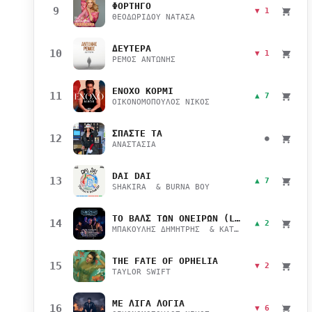
ΦΟΡΤΗΓΟ
9
▼ 1
ΘΕΟΔΩΡΙΔΟΥ ΝΑΤΑΣΑ
ΔΕΥΤΕΡΑ
10
▼ 1
ΡΕΜΟΣ ΑΝΤΩΝΗΣ
ΕΝΟΧΟ ΚΟΡΜΙ
11
▲ 7
ΟΙΚΟΝΟΜΟΠΟΥΛΟΣ ΝΙΚΟΣ
ΣΠΑΣΤΕ ΤΑ
12
●
ΑΝΑΣΤΑΣΙΑ
DAI DAI
13
▲ 7
SHAKIRA & BURNA BOY
ΤΟ ΒΑΛΣ ΤΩΝ ΟΝΕΙΡΩΝ (LIVE)
14
▲ 2
ΜΠΑΚΟΥΛΗΣ ΔΗΜΗΤΡΗΣ & ΚΑΤΣΙΜΙΧΑ ΜΑΡΙΑΝΑ
THE FATE OF OPHELIA
15
▼ 2
TAYLOR SWIFT
ΜΕ ΛΙΓΑ ΛΟΓΙΑ
16
▼ 6