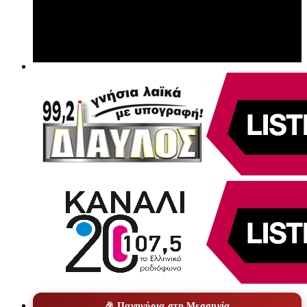
🎉 Πανηγύρια στη Μεσσηνία