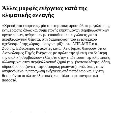
Άλλες μορφές ενέργειας κατά της
κλιματικής αλλαγής
«Χρειάζεται επομένως, μία συστηματική προσπάθεια μεγαλύτερης
ενημέρωσης όπως και συμμετοχής επιστημόνων περιβαλλοντικών
οργανώσεων, ανθρώπων με ευαισθησία και γνώσεις για τα
περιβαλλοντικά θέματα, στη διαμόρφωση του ενεργειακού
σχεδιασμού της χώρας», υπογραμμίζει στο ΑΠΕ-ΜΠΕ ο κ.
Ζούπης. Ειδικότερα, οι πολίτες κατά πλειοψηφία, θεωρούν ότι οι
Ανανεώσιμες Πηγές Ενέργειας με πρώτη την ηλιακή και δεύτερη
την αιολική συμβάλλουν ελάχιστα στην επιδείνωση της κλιματικής
αλλαγής και στην περιβαλλοντική ζημιά (π.χ. βιοποικιλότητα, δάση,
υδροφόροι ορίζοντες, ατμοσφαιρική ρύπανση), ενώ, όπως ήταν
αναμενόμενο, η παραγωγή ενέργειας από πετρέλαιο και λιγνίτη
θεωρούνται οι πλέον βλαπτικές και μάλιστα με συντριπτικά
ποσοστά.