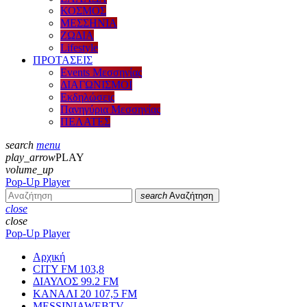
ΚΟΣΜΟΣ
ΜΕΣΣΗΝΙΑ
ΖΩΔΙΑ
Lifestyle
ΠΡΟΤΑΣΕΙΣ
Events Μεσσηνίας
ΔΙΑΓΩΝΙΣΜΟΙ
Εκδηλώσεις
Πανηγύρια Μεσσηνίας
ΠΕΛΑΤΕΣ
search
menu
play_arrow
PLAY
volume_up
Pop-Up Player
search
Αναζήτηση
close
close
Pop-Up Player
Αρχική
CITY FM 103,8
ΔΙΑΥΛΟΣ 99.2 FM
ΚΑΝΑΛΙ 20 107,5 FM
MESSINIAWEBTV