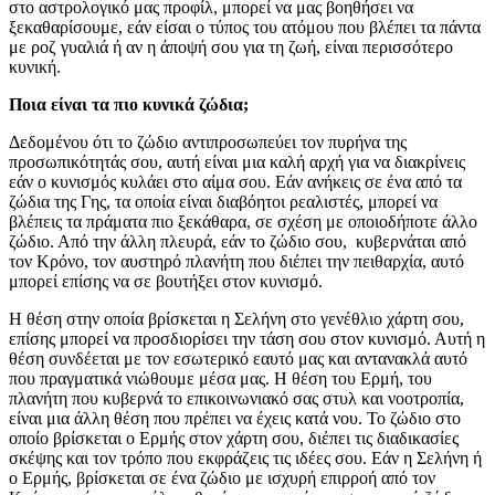
στο αστρολογικό μας προφίλ, μπορεί να μας βοηθήσει να
ξεκαθαρίσουμε, εάν είσαι ο τύπος του ατόμου που βλέπει τα πάντα
με ροζ γυαλιά ή αν η άποψή σου για τη ζωή, είναι περισσότερο
κυνική.
Ποια είναι τα πιο κυνικά ζώδια;
Δεδομένου ότι το ζώδιο αντιπροσωπεύει τον πυρήνα της
προσωπικότητάς σου, αυτή είναι μια καλή αρχή για να διακρίνεις
εάν ο κυνισμός κυλάει στο αίμα σου. Εάν ανήκεις σε ένα από τα
ζώδια της Γης, τα οποία είναι διαβόητοι ρεαλιστές, μπορεί να
βλέπεις τα πράματα πιο ξεκάθαρα, σε σχέση με οποιοδήποτε άλλο
ζώδιο. Από την άλλη πλευρά, εάν το ζώδιο σου, κυβερνάται από
τον Κρόνο, τον αυστηρό πλανήτη που διέπει την πειθαρχία, αυτό
μπορεί επίσης να σε βουτήξει στον κυνισμό.
Η θέση στην οποία βρίσκεται η Σελήνη στο γενέθλιο χάρτη σου,
επίσης μπορεί να προσδιορίσει την τάση σου στον κυνισμό. Αυτή η
θέση συνδέεται με τον εσωτερικό εαυτό μας και αντανακλά αυτό
που πραγματικά νιώθουμε μέσα μας. Η θέση του Ερμή, του
πλανήτη που κυβερνά το επικοινωνιακό σας στυλ και νοοτροπία,
είναι μια άλλη θέση που πρέπει να έχεις κατά νου. Το ζώδιο στο
οποίο βρίσκεται ο Ερμής στον χάρτη σου, διέπει τις διαδικασίες
σκέψης και τον τρόπο που εκφράζεις τις ιδέες σου. Εάν η Σελήνη ή
ο Ερμής, βρίσκεται σε ένα ζώδιο με ισχυρή επιρροή από τον