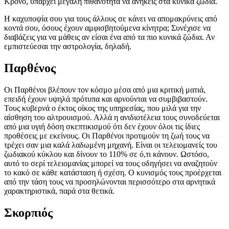
Κρόνο, υπάρχει μεγάλη πιθανότητα να ανήκεις στα κυνικά ζώδια.
Η καχυποψία σου για τους άλλους σε κάνει να απομακρύνεις από
κοντά σου, όσους έχουν αμφισβητούμενα κίνητρα; Συνέχισε να
διαβάζεις για να μάθεις αν είσαι ένα από τα πιο κυνικά ζώδια. Αν
εμπιστεύεσαι την αστρολογία, δηλαδή.
Παρθένος
Οι Παρθένοι βλέπουν τον κόσμο μέσα από μια κριτική ματιά,
επειδή έχουν υψηλά πρότυπα και αρνούνται να συμβιβαστούν.
Τους κυβερνά ο έκτος οίκος της υπηρεσίας, που μιλά για την
αίσθηση του αλτρουισμού. Αλλά η ανιδιοτέλεια τους συνοδεύεται
από μια υγιή δόση σκεπτικισμού ότι δεν έχουν όλοι τις ίδιες
προθέσεις με εκείνους. Οι Παρθένοι προτιμούν τη ζωή τους να
τρέχει σαν μια καλά λαδωμένη μηχανή. Είναι οι τελειομανείς του
ζωδιακού κύκλου και δίνουν το 110% σε ό,τι κάνουν. Ωστόσο,
αυτό το σερί τελειομανίας μπορεί να τους οδηγήσει να αναζητούν
το κακό σε κάθε κατάσταση ή σχέση. Ο κυνισμός τους προέρχεται
από την τάση τους να προσηλώνονται περισσότερο στα αρνητικά
χαρακτηριστικά, παρά στα θετικά.
Σκορπιός