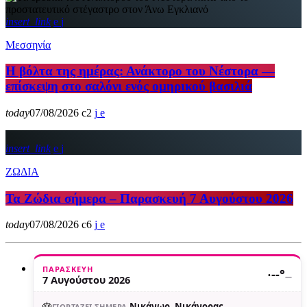
insert_link
Μεσσηνία
Η βόλτα της ημέρας: Ανάκτορο του Νέστορα —
επίσκεψη στο σαλόνι ενός ομηρικού βασιλιά
today
07/08/2026
2
insert_link
ΖΩΔΙΑ
Τα Ζώδια σήμερα – Παρασκευή 7 Αυγούστου 2026
today
07/08/2026
6
ΠΑΡΑΣΚΕΥΉ
·
--°
—
7 Αυγούστου 2026
🎂
Νικάνωρ, Νικάνορας,
ΓΙΟΡΤΆΖΕΙ ΣΉΜΕΡΑ