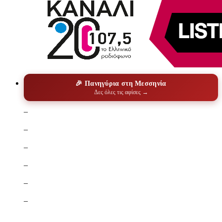
🎉 Πανηγύρια στη Μεσσηνία
Δες όλες τις αφίσες →
–
–
–
–
–
–