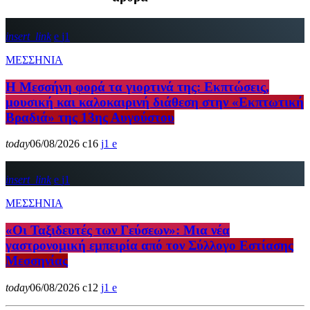
insert_link
1
ΜΕΣΣΗΝΙΑ
Η Μεσσήνη φορά τα γιορτινά της: Εκπτώσεις,
μουσική και καλοκαιρινή διάθεση στην «Εκπτωτική
Βραδιά» της 13ης Αυγούστου
today
06/08/2026
16
1
insert_link
1
ΜΕΣΣΗΝΙΑ
«Οι Ταξιδευτές των Γεύσεων»: Μια νέα
γαστρονομική εμπειρία από τον Σύλλογο Εστίασης
Μεσσηνίας
today
06/08/2026
12
1