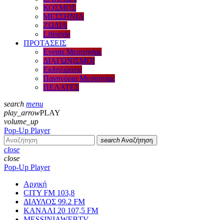
ΚΟΣΜΟΣ
ΜΕΣΣΗΝΙΑ
ΖΩΔΙΑ
Lifestyle
ΠΡΟΤΑΣΕΙΣ
Events Μεσσηνίας
ΔΙΑΓΩΝΙΣΜΟΙ
Εκδηλώσεις
Πανηγύρια Μεσσηνίας
ΠΕΛΑΤΕΣ
search
menu
play_arrow
PLAY
volume_up
Pop-Up Player
search
Αναζήτηση
close
close
Pop-Up Player
Αρχική
CITY FM 103,8
ΔΙΑΥΛΟΣ 99.2 FM
ΚΑΝΑΛΙ 20 107,5 FM
MESSINIAWEBTV