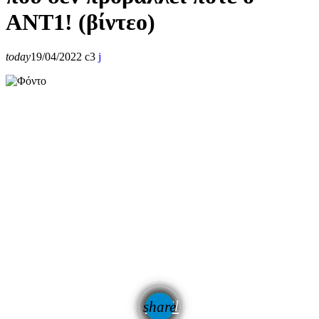
ΑΝΤ1! (βίντεο)
today
19/04/2022
3
email
share