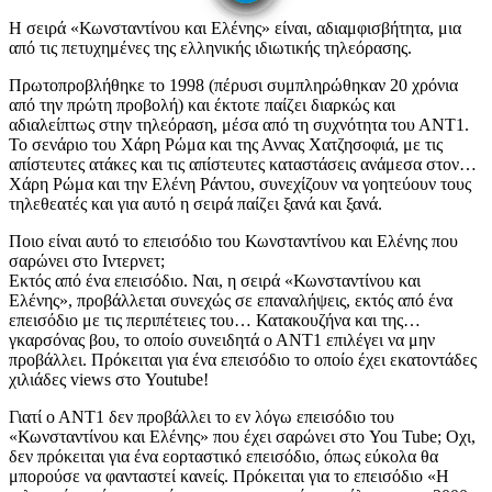
Η σειρά «Κωνσταντίνου και Ελένης» είναι, αδιαμφισβήτητα, μια
από τις πετυχημένες της ελληνικής ιδιωτικής τηλεόρασης.
Πρωτοπροβλήθηκε το 1998 (πέρυσι συμπληρώθηκαν 20 χρόνια
από την πρώτη προβολή) και έκτοτε παίζει διαρκώς και
αδιαλείπτως στην τηλεόραση, μέσα από τη συχνότητα του ΑΝΤ1.
Το σενάριο του Χάρη Ρώμα και της Αννας Χατζησοφιά, με τις
απίστευτες ατάκες και τις απίστευτες καταστάσεις ανάμεσα στον…
Χάρη Ρώμα και την Ελένη Ράντου, συνεχίζουν να γοητεύουν τους
τηλεθεατές και για αυτό η σειρά παίζει ξανά και ξανά.
Ποιο είναι αυτό το επεισόδιο του Κωνσταντίνου και Ελένης που
σαρώνει στο Ιντερνετ;
Εκτός από ένα επεισόδιο. Ναι, η σειρά «Κωνσταντίνου και
Ελένης», προβάλλεται συνεχώς σε επαναλήψεις, εκτός από ένα
επεισόδιο με τις περιπέτειες του… Κατακουζήνα και της…
γκαρσόνας βου, το οποίο συνειδητά ο ΑΝΤ1 επιλέγει να μην
προβάλλει. Πρόκειται για ένα επεισόδιο το οποίο έχει εκατοντάδες
χιλιάδες views στο Youtube!
Γιατί ο ΑΝΤ1 δεν προβάλλει το εν λόγω επεισόδιο του
«Κωνσταντίνου και Ελένης» που έχει σαρώνει στο You Tube; Οχι,
δεν πρόκειται για ένα εορταστικό επεισόδιο, όπως εύκολα θα
μπορούσε να φανταστεί κανείς. Πρόκειται για το επεισόδιο «Η