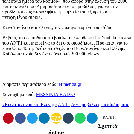
τελευταία ημέρα του κόσμου», που αφορά στην έλευση του 2000
και το κανάλι του Αμαρουσίου δεν το προβάλλει, για να μην
προδίδεται στις επαναλήψεις η… ηλικία του εξαιρετικά
πετυχημένου σίριαλ.
Κωνσταντίνου και Ελένης, το… απαγορευμένο επεισόδιο
Βέβαια, το επεισόδιο αυτό βρίσκεται ελεύθερο στο Youtube κανάλι
του ΑΝΤ1 και μπορεί να το δει ο οποιοσδήποτε. Πρόκειται για το
επεισόδιο 46 της δεύτερης σεζόν του Κωνσταντίνου και Ελένης.
Καθόλου τυχαία δεν έχει πάνω από 300.000 views.
Διαβάστε περισσότερα εδώ:
iefimerida.gr
Συντάχθηκε από:
MESSINIA RADIO
«Κωνσταντίνου και Ελένης»
ΑΝΤ1
δεν προβάλλει
επεισόδιο
ποτέ
EMAIL
RATE IT
Σχετικά
άρθρα