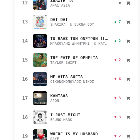
ΣΠΑΣΤΕ ΤΑ
12
●
ΑΝΑΣΤΑΣΙΑ
DAI DAI
13
▲ 7
SHAKIRA & BURNA BOY
ΤΟ ΒΑΛΣ ΤΩΝ ΟΝΕΙΡΩΝ (LIVE)
14
▲ 2
ΜΠΑΚΟΥΛΗΣ ΔΗΜΗΤΡΗΣ & ΚΑΤΣΙΜΙΧΑ ΜΑΡΙΑΝΑ
THE FATE OF OPHELIA
15
▼ 2
TAYLOR SWIFT
ΜΕ ΛΙΓΑ ΛΟΓΙΑ
16
▼ 6
ΟΙΚΟΝΟΜΟΠΟΥΛΟΣ ΝΙΚΟΣ
ΚΑΝΤΑΔΑ
17
▼ 3
APON
I JUST MIGHT
18
▼ 3
BRUNO MARS
WHERE IS MY HUSBAND
19
▼ 2
RAYE